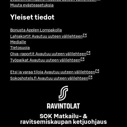
Muuta evästeasetuksia
Yleiset tiedot
Bonusta Applen Lompakolla
Lahjakortit
Avautuu uuteen välilehteen
Medialle
Tietosuoja
Oiva-raportit
Avautuu uuteen välilehteen
Työpaikat
Avautuu uuteen välilehteen
Etsi ja varaa tiloja
Avautuu uuteen välilehteen
Sokoshotels.fi
Avautuu uuteen välilehteen
SOK Matkailu- &
ravitsemiskaupan ketjuohjaus