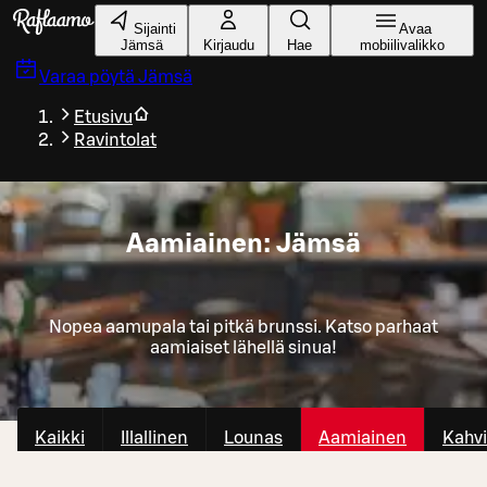
Siirry pääsisältöön
Sijainti
Avaa
Jämsä
Kirjaudu
Hae
mobiilivalikko
Varaa pöytä
Jämsä
Etusivu
Ravintolat
Aamiainen: Jämsä
Nopea aamupala tai pitkä brunssi. Katso parhaat
aamiaiset lähellä sinua!
Kaikki
Illallinen
Lounas
Aamiainen
Kahvi