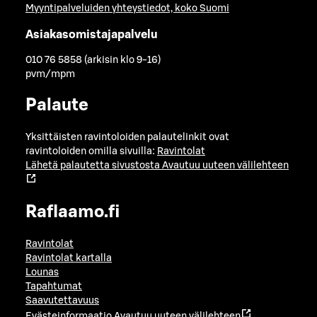
Myyntipalveluiden yhteystiedot, koko Suomi
Asiakasomistajapalvelu
010 76 5858 (arkisin klo 9-16)
pvm/mpm
Palaute
Yksittäisten ravintoloiden palautelinkit ovat
ravintoloiden omilla sivuilla:
Ravintolat
Lähetä palautetta sivustosta
Avautuu uuteen välilehteen
Raflaamo.fi
Ravintolat
Ravintolat kartalla
Lounas
Tapahtumat
Saavutettavuus
Evästeinformaatio
Avautuu uuteen välilehteen