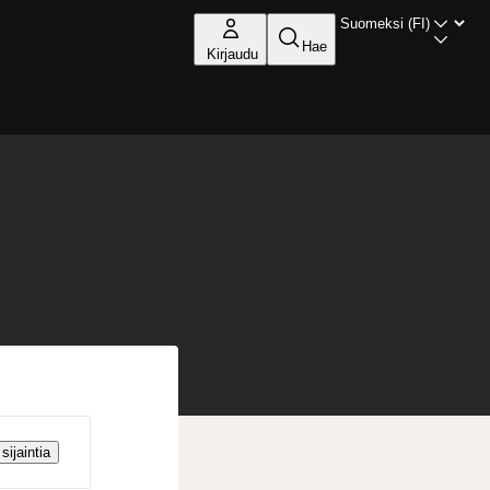
Hae
Kirjaudu
sijaintia