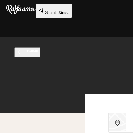
Siirry pääsisältöön
Sijainti
Jämsä
Takaisin