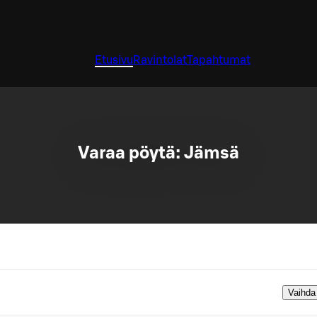
Etusivu
Ravintolat
Tapahtumat
Varaa pöytä: Jämsä
Vaihda 