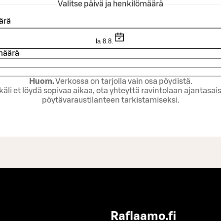
Valitse päivä ja henkilömäärä
ärä
la 8.8.
määrä
Huom.
Verkossa on tarjolla vain osa pöydistä.
käli et löydä sopivaa aikaa, ota yhteyttä ravintolaan ajantasai
pöytävaraustilanteen tarkistamiseksi.
Raflaamo.fi