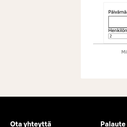
Päivämä
Henkilö
Mi
Ota yhteyttä
Palaute