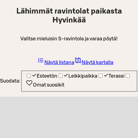
Lähimmät ravintolat paikasta
Hyvinkää
Valitse mieluisin S-ravintola ja varaa pöytä!
Näytä listana
Näytä kartalla
Esteetön
Leikkipaikka
Terassi
Suodata:
Omat suosikit