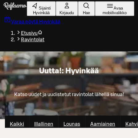
Siirry pääsisältöön
Sijainti
Avaa
Hyvinkää
Kirjaudu
Hae
mobiilivalikko
Varaa pöytä
Hyvinkää
Etusivu
Ravintolat
Uutta!: Hyvinkää
Katso uudet ja uudistetut ravintolat lähellä sinua!
Kaikki
Illallinen
Lounas
Aamiainen
Kahvi