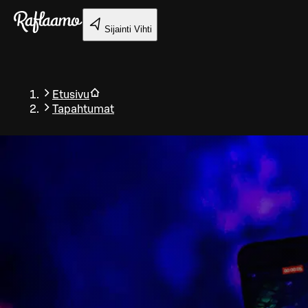
Siirry pääsisältöön
Sijainti
Vihti
Etusivu
Tapahtumat