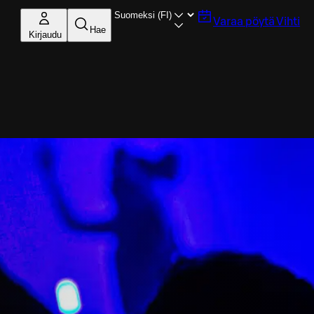
Varaa pöytä
Vihti
Hae
Kirjaudu