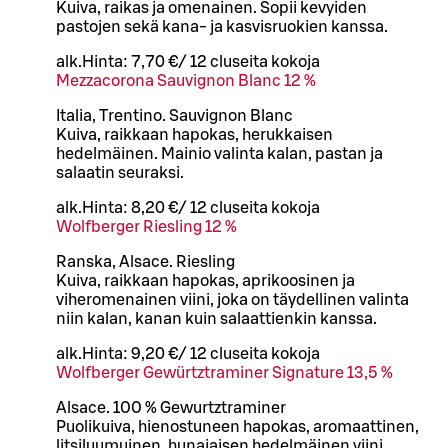
Kuiva, raikas ja omenainen. Sopii kevyiden
pastojen sekä kana- ja kasvisruokien kanssa.
alk.
Hinta:
7,70 €
/
12 cl
useita kokoja
Mezzacorona Sauvignon Blanc 12 %
Italia, Trentino. Sauvignon Blanc
Kuiva, raikkaan hapokas, herukkaisen
hedelmäinen. Mainio valinta kalan, pastan ja
salaatin seuraksi.
alk.
Hinta:
8,20 €
/
12 cl
useita kokoja
Wolfberger Riesling 12 %
Ranska, Alsace. Riesling
Kuiva, raikkaan hapokas, aprikoosinen ja
viheromenainen viini, joka on täydellinen valinta
niin kalan, kanan kuin salaattienkin kanssa.
alk.
Hinta:
9,20 €
/
12 cl
useita kokoja
Wolfberger Gewürtztraminer Signature 13,5 %
Alsace. 100 % Gewurtztraminer
Puolikuiva, hienostuneen hapokas, aromaattinen,
litsiluumuinen, hunajaisen hedelmäinen viini