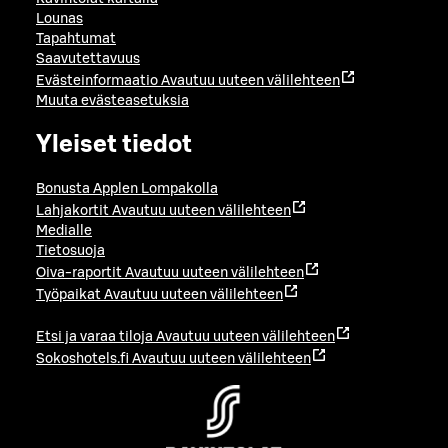
Lounas
Tapahtumat
Saavutettavuus
Evästeinformaatio
Avautuu uuteen välilehteen
Muuta evästeasetuksia
Yleiset tiedot
Bonusta Applen Lompakolla
Lahjakortit
Avautuu uuteen välilehteen
Medialle
Tietosuoja
Oiva-raportit
Avautuu uuteen välilehteen
Työpaikat
Avautuu uuteen välilehteen
Etsi ja varaa tiloja
Avautuu uuteen välilehteen
Sokoshotels.fi
Avautuu uuteen välilehteen