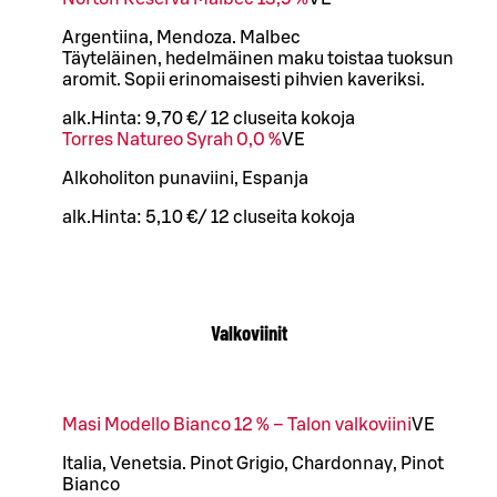
Argentiina, Mendoza. Malbec
Täyteläinen, hedelmäinen maku toistaa tuoksun
aromit. Sopii erinomaisesti pihvien kaveriksi.
alk.
Hinta:
9,70 €
/
12 cl
useita kokoja
Torres Natureo Syrah 0,0 %
VE
Alkoholiton punaviini, Espanja
alk.
Hinta:
5,10 €
/
12 cl
useita kokoja
Valkoviinit
Masi Modello Bianco 12 % – Talon valkoviini
VE
Italia, Venetsia. Pinot Grigio, Chardonnay, Pinot
Bianco