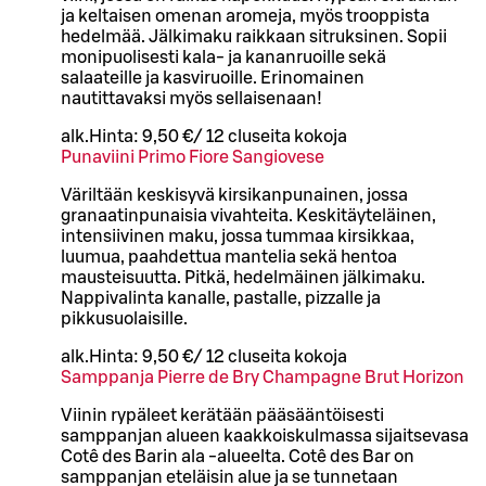
ja keltaisen omenan aromeja, myös trooppista
hedelmää. Jälkimaku raikkaan sitruksinen. Sopii
monipuolisesti kala- ja kananruoille sekä
salaateille ja kasviruoille. Erinomainen
nautittavaksi myös sellaisenaan!
alk.
Hinta:
9,50 €
/
12 cl
useita kokoja
Punaviini Primo Fiore Sangiovese
Väriltään keskisyvä kirsikanpunainen, jossa
granaatinpunaisia vivahteita. Keskitäyteläinen,
intensiivinen maku, jossa tummaa kirsikkaa,
luumua, paahdettua mantelia sekä hentoa
mausteisuutta. Pitkä, hedelmäinen jälkimaku.
Nappivalinta kanalle, pastalle, pizzalle ja
pikkusuolaisille.
alk.
Hinta:
9,50 €
/
12 cl
useita kokoja
Samppanja Pierre de Bry Champagne Brut Horizon
Viinin rypäleet kerätään pääsääntöisesti
samppanjan alueen kaakkoiskulmassa sijaitsevasa
Cotê des Barin ala -alueelta. Cotê des Bar on
samppanjan eteläisin alue ja se tunnetaan