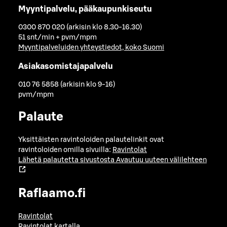
Myyntipalvelu, pääkaupunkiseutu
0300 870 020 (arkisin klo 8.30-16.30)
51 snt/min + pvm/mpm
Myyntipalveluiden yhteystiedot, koko Suomi
Asiakasomistajapalvelu
010 76 5858 (arkisin klo 9-16)
pvm/mpm
Palaute
Yksittäisten ravintoloiden palautelinkit ovat
ravintoloiden omilla sivuilla:
Ravintolat
Lähetä palautetta sivustosta
Avautuu uuteen välilehteen
Raflaamo.fi
Ravintolat
Ravintolat kartalla