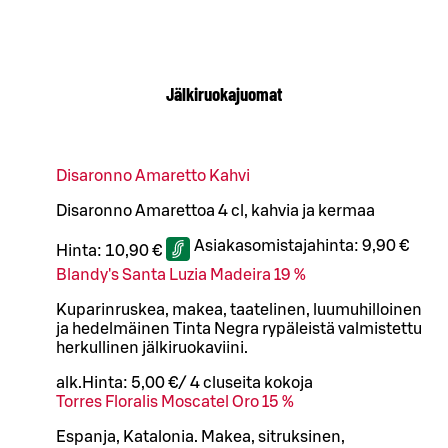
Jälkiruokajuomat
Disaronno Amaretto Kahvi
Disaronno Amarettoa 4 cl, kahvia ja kermaa
Asiakasomistajahinta:
9,90 €
Hinta:
10,90 €
Blandy's Santa Luzia Madeira 19 %
Kuparinruskea, makea, taatelinen, luumuhilloinen
ja hedelmäinen Tinta Negra rypäleistä valmistettu
herkullinen jälkiruokaviini.
alk.
Hinta:
5,00 €
/
4 cl
useita kokoja
Torres Floralis Moscatel Oro 15 %
Espanja, Katalonia. Makea, sitruksinen,