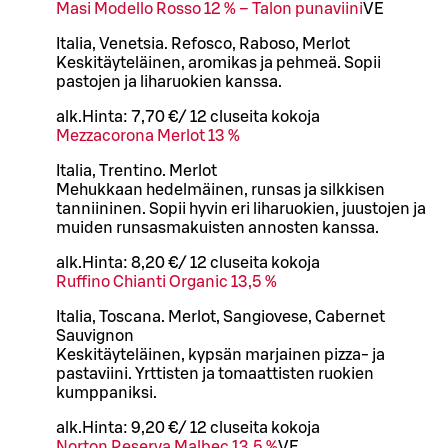
Masi Modello Rosso 12 % – Talon punaviini
VE
Italia, Venetsia. Refosco, Raboso, Merlot
Keskitäyteläinen, aromikas ja pehmeä. Sopii
pastojen ja liharuokien kanssa.
alk.
Hinta:
7,70 €
/
12 cl
useita kokoja
Mezzacorona Merlot 13 %
Italia, Trentino. Merlot
Mehukkaan hedelmäinen, runsas ja silkkisen
tanniininen. Sopii hyvin eri liharuokien, juustojen ja
muiden runsasmakuisten annosten kanssa.
alk.
Hinta:
8,20 €
/
12 cl
useita kokoja
Ruffino Chianti Organic 13,5 %
Italia, Toscana. Merlot, Sangiovese, Cabernet
Sauvignon
Keskitäyteläinen, kypsän marjainen pizza- ja
pastaviini. Yrttisten ja tomaattisten ruokien
kumppaniksi.
alk.
Hinta:
9,20 €
/
12 cl
useita kokoja
Norton Reserva Malbec 13,5 %
VE