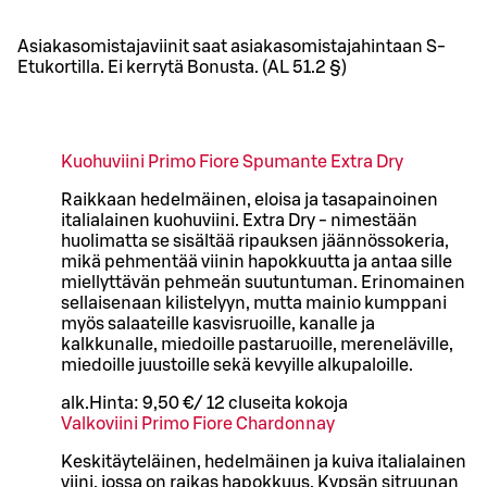
Asiakasomistajaviinit saat asiakasomistajahintaan S-
Etukortilla. Ei kerrytä Bonusta. (AL 51.2 §)
Kuohuviini Primo Fiore Spumante Extra Dry
Raikkaan hedelmäinen, eloisa ja tasapainoinen
italialainen kuohuviini. Extra Dry - nimestään
huolimatta se sisältää ripauksen jäännössokeria,
mikä pehmentää viinin hapokkuutta ja antaa sille
miellyttävän pehmeän suutuntuman. Erinomainen
sellaisenaan kilistelyyn, mutta mainio kumppani
myös salaateille kasvisruoille, kanalle ja
kalkkunalle, miedoille pastaruoille, mereneläville,
miedoille juustoille sekä kevyille alkupaloille.
alk.
Hinta:
9,50 €
/
12 cl
useita kokoja
Valkoviini Primo Fiore Chardonnay
Keskitäyteläinen, hedelmäinen ja kuiva italialainen
viini, jossa on raikas hapokkuus. Kypsän sitruunan