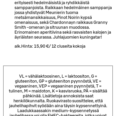
erityisesti hedelmäisistä ja ryhdikkäistä
samppanjoista. Raikkaan hedelmäinen samppanja
jossa yhdistyvät Meunierin tuoma
metsämansikkaisuus, Pinot Noirin kypsä
omenaisuus, sekä Chardonnayn raikkaus Granny
Smith -omenan ja sitruunan muodossa.
Erinomainen aperitiivina sekä rasvaisten kalojen ja
äyriäisten seurassa. Juhlajuomien kuningatar!
alk.
Hinta:
15,90 €
/
12 cl
useita kokoja
VL = vähälaktoosinen, L = laktoositon, G =
gluteeniton, GP = gluteeniton pyynnöstä, VE =
vegaaninen, VEP = vegaaninen pyynnöstä, T =
tulinen, M = maidoton, K = kasvisruoka, PÄ = sisältää
pähkinää. Lisätietoja annoksista saat
henkilökunnalta.
Ruokavirasto suosittelee, että
jauhelihapihvit syödään aina täysin kypsennettyinä.
Laadukkaassakin medium-kypsennetyssä
jauhelihassa voi olla EHEC-bakteereita, jotka voivat