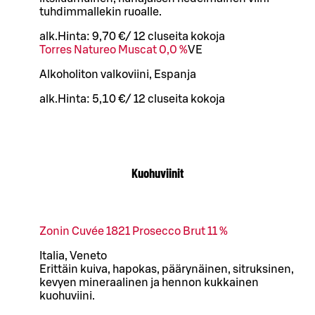
tuhdimmallekin ruoalle.
alk.
Hinta:
9,70 €
/
12 cl
useita kokoja
Torres Natureo Muscat 0,0 %
VE
Alkoholiton valkoviini, Espanja
alk.
Hinta:
5,10 €
/
12 cl
useita kokoja
Kuohuviinit
Zonin Cuvée 1821 Prosecco Brut 11 %
Italia, Veneto
Erittäin kuiva, hapokas, päärynäinen, sitruksinen,
kevyen mineraalinen ja hennon kukkainen
kuohuviini.