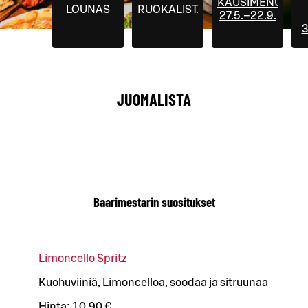
KAUSIMENUT
LOUNAS
RUOKALISTA
27.5.–22.9.
3
JUOMALISTA
Baarimestarin suositukset
Limoncello Spritz
Kuohuviiniä, Limoncelloa, soodaa ja sitruunaa
Hinta:
10,90 €