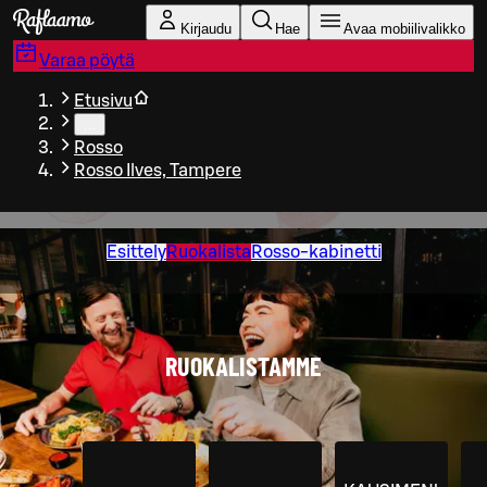
Siirry pääsisältöön
Kirjaudu
Hae
Avaa mobiilivalikko
Varaa pöytä
Etusivu
…
Rosso
Rosso Ilves, Tampere
Esittely
Ruokalista
Rosso-kabinetti
RUOKALISTAMME