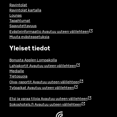
Ravintolat
Ravintolat kartalla
Lounas
Tapahtumat
Saavutettavuus
Evästeinformaatio
Avautuu uuteen välilehteen
Muuta evästeasetuksia
Yleiset tiedot
Bonusta Applen Lompakolla
Lahjakortit
Avautuu uuteen välilehteen
Medialle
Tietosuoja
Oiva-raportit
Avautuu uuteen välilehteen
Työpaikat
Avautuu uuteen välilehteen
Etsi ja varaa tiloja
Avautuu uuteen välilehteen
Sokoshotels.fi
Avautuu uuteen välilehteen