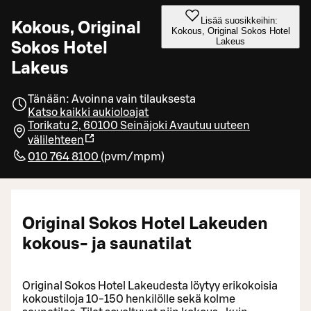
Lisää suosikkeihin:
Kokous, Original
Kokous, Original Sokos Hotel
Lakeus
Sokos Hotel
Lakeus
Tänään: Avoinna vain tilauksesta
Katso kaikki aukioloajat
Torikatu 2, 60100 Seinäjoki
Avautuu uuteen
välilehteen
010 764 8100
(
pvm/mpm
)
Original Sokos Hotel Lakeuden
kokous- ja saunatilat
Original Sokos Hotel Lakeudesta löytyy erikokoisia
kokoustiloja 10-150 henkilölle sekä kolme