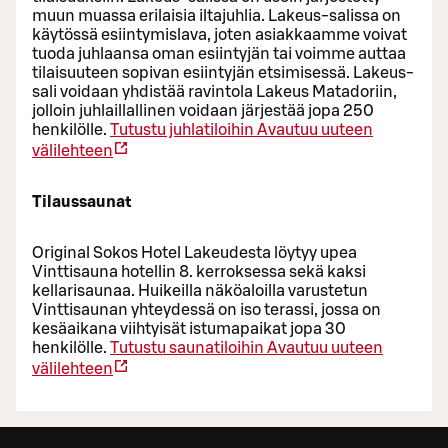
muun muassa erilaisia iltajuhlia. Lakeus-salissa on
käytössä esiintymislava, joten asiakkaamme voivat
tuoda juhlaansa oman esiintyjän tai voimme auttaa
tilaisuuteen sopivan esiintyjän etsimisessä. Lakeus-
sali voidaan yhdistää ravintola Lakeus Matadoriin,
jolloin juhlaillallinen voidaan järjestää jopa 250
henkilölle.
Tutustu juhlatiloihin
Avautuu uuteen
välilehteen
Tilaussaunat
Original Sokos Hotel Lakeudesta löytyy upea
Vinttisauna hotellin 8. kerroksessa sekä kaksi
kellarisaunaa. Huikeilla näköaloilla varustetun
Vinttisaunan yhteydessä on iso terassi, jossa on
kesäaikana viihtyisät istumapaikat jopa 30
henkilölle.
Tutustu saunatiloihin
Avautuu uuteen
välilehteen