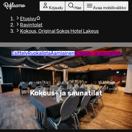
Siirry pääsisältöön
Kirjaudu
Hae
Avaa mobiilivalikko
Etusivu
Ravintolat
Kokous, Original Sokos Hotel Lakeus
Esittely
Ruokalista
Aamiainen
Kokous- ja saunatilat
Kokous- ja saunatilat