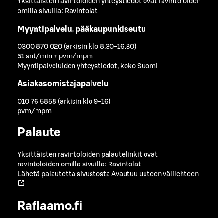
Yksittäisten ravintoloiden yhteystiedot ovat ravintoloiden
omilla sivuilla:
Ravintolat
Myyntipalvelu, pääkaupunkiseutu
0300 870 020 (arkisin klo 8.30-16.30)
51 snt/min + pvm/mpm
Myyntipalveluiden yhteystiedot, koko Suomi
Asiakasomistajapalvelu
010 76 5858 (arkisin klo 9-16)
pvm/mpm
Palaute
Yksittäisten ravintoloiden palautelinkit ovat
ravintoloiden omilla sivuilla:
Ravintolat
Lähetä palautetta sivustosta
Avautuu uuteen välilehteen
Raflaamo.fi