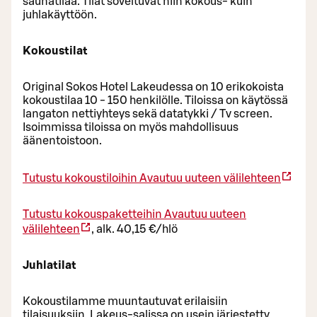
saunatilaa. Tilat soveltuvat niin kokous- kuin
juhlakäyttöön.
Kokoustilat
Original Sokos Hotel Lakeudessa on 10 erikokoista
kokoustilaa 10 - 150 henkilölle. Tiloissa on käytössä
langaton nettiyhteys sekä datatykki / Tv screen.
Isoimmissa tiloissa on myös mahdollisuus
äänentoistoon.
Tutustu kokoustiloihin
Avautuu uuteen välilehteen
Tutustu kokouspaketteihin
Avautuu uuteen
välilehteen
, alk. 40,15 €/hlö
Juhlatilat
Kokoustilamme muuntautuvat erilaisiin
tilaisuuksiin. Lakeus-salissa on usein järjestetty