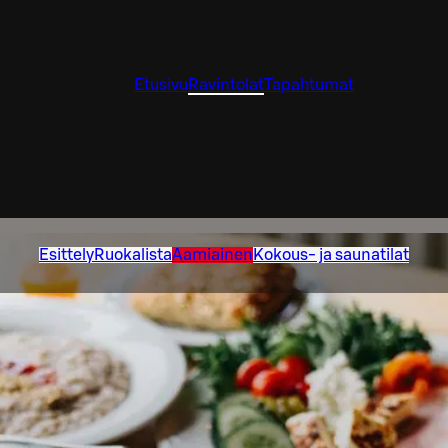
Etusivu
Ravintolat
Tapahtumat
Esittely
Ruokalista
Aamiainen
Kokous- ja saunatilat