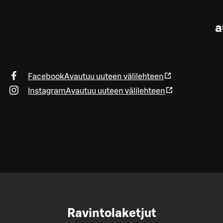
a
Facebook
Avautuu uuteen välilehteen
Instagram
Avautuu uuteen välilehteen
Ravintolaketjut