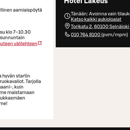
Hotel Lakeus
llinen aamiaispöytä
Tänään: Avoinna vain tilau
Katso kaikki aukioloajat
Torikatu 2, 60100 Seinäjoki
–su klo 7–10.30
010 764 8100
(
pvm/mpm
)
n sunnuntain
uteen välilehteen
a hyvän startin
uokavaliot. Tarjolla
gaani-, kuin
lemme maistamaan
 Kukkasmäen
mme!