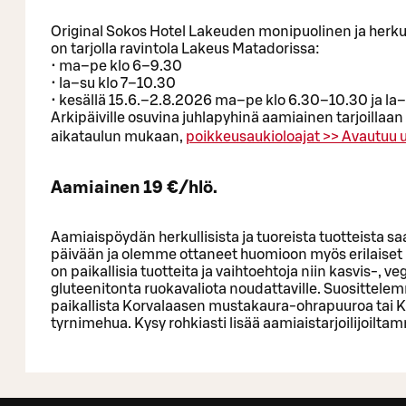
Original Sokos Hotel Lakeuden monipuolinen ja herku
on tarjolla ravintola Lakeus Matadorissa:
• ma–pe klo 6–9.30
• la–su klo 7–10.30
• kesällä 15.6.–2.8.2026 ma–pe klo 6.30–10.30 ja la
Arkipäiville osuvina juhlapyhinä aamiainen tarjoillaa
aikataulun mukaan,
poikkeusaukioloajat >>
Avautuu u
Aamiainen 19 €/hlö.
Aamiaispöydän herkullisista ja tuoreista tuotteista sa
päivään ja olemme ottaneet huomioon myös erilaiset r
on paikallisia tuotteita ja vaihtoehtoja niin kasvis-, ve
gluteenitonta ruokavaliota noudattaville. Suositte
paikallista Korvalaasen mustakaura-ohrapuuroa tai
tyrnimehua. Kysy rohkiasti lisää aamiaistarjoilijoilta