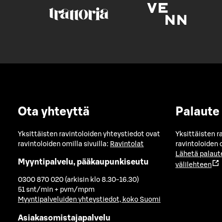
Ota yhteyttä
Palaute
Yksittäisten ravintoloiden yhteystiedot ovat
Yksittäisten r
ravintoloiden omilla sivuilla:
Ravintolat
ravintoloiden o
Lähetä palaut
Myyntipalvelu, pääkaupunkiseutu
välilehteen
0300 870 020 (arkisin klo 8.30-16.30)
51 snt/min + pvm/mpm
Myyntipalveluiden yhteystiedot, koko Suomi
Asiakasomistajapalvelu