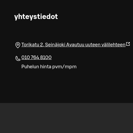
yhteystiedot
Torikatu 2
,
Seinäjoki
Avautuu uuteen välilehteen
010 764 8100
Puhelun hinta pvm/mpm