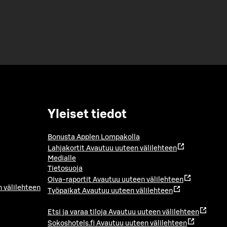
Yleiset tiedot
Bonusta Applen Lompakolla
Lahjakortit
Avautuu uuteen välilehteen
Medialle
Tietosuoja
Oiva-raportit
Avautuu uuteen välilehteen
 välilehteen
Työpaikat
Avautuu uuteen välilehteen
Etsi ja varaa tiloja
Avautuu uuteen välilehteen
Sokoshotels.fi
Avautuu uuteen välilehteen