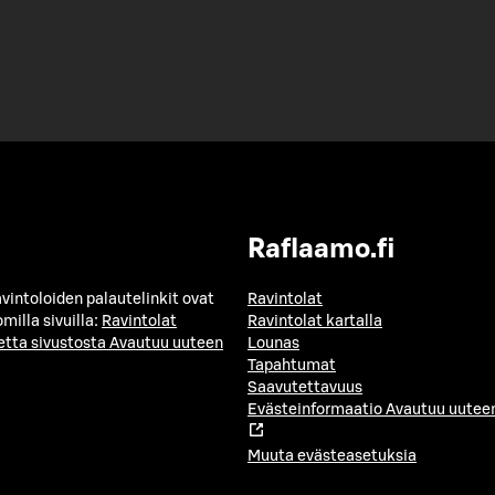
Raflaamo.fi
avintoloiden palautelinkit ovat
Ravintolat
milla sivuilla:
Ravintolat
Ravintolat kartalla
etta sivustosta
Avautuu uuteen
Lounas
Tapahtumat
Saavutettavuus
Evästeinformaatio
Avautuu uuteen
Muuta evästeasetuksia