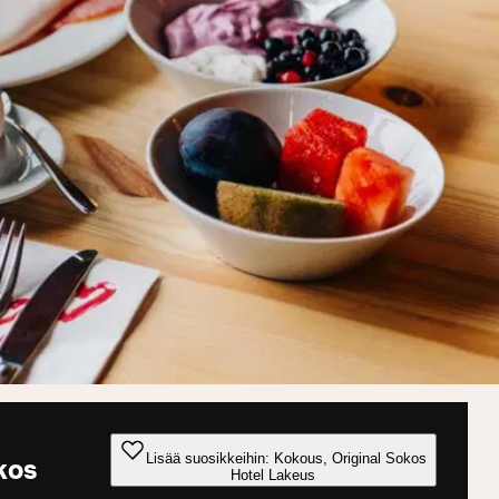
Lisää suosikkeihin: Kokous, Original Sokos
kos
Hotel Lakeus