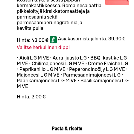
kermakastikkeessa. Romainesalaattia,
pikkelöityjä kirsikkatomaatteja ja
parmesaania sekä
parmesaaniperunagratiinia ja
kevätsipulia
Asiakasomistajahinta:
39,90 €
Hinta:
43,00 €
Valitse herkullinen dippi
• Aioli L G M VE • Aura-juusto L G • BBQ-kastike L G
M VE • Chilimajoneesi L G M VE • Crème Fraîche L G
• Paprikahillo L G M VE • Peperoncinoöljy L G M VE •
Majoneesi L G M VE • Parmesaanimajoneesi L G •
Paprikamajoneesi L G M VE • Basilikamajoneesi L G
M VE
Hinta:
2,00 €
Pasta & risotto