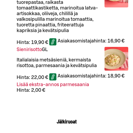
tuorepastaa, raikasta
tomaattikastiketta, marinoitua latva-
artisokkaa, oliiveja, chilillä ja
valkosipulilla marinoitua tomaattia,
tuoretta pinaattia, friteerattuja
kapriksia ja kevätsipulia
Asiakasomistajahinta:
16,90 €
Hinta:
19,90 €
Sienirisotto
G
L
Italialaisia metsäsieniä, kermaista
risottoa, parmesaania ja kevätsipulia
Asiakasomistajahinta:
18,90 €
Hinta:
22,00 €
Lisää ekstra-annos parmesaania
Hinta:
2,00 €
Jälkiruoat