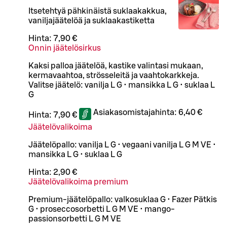
Itsetehtyä pähkinäistä suklaakakkua,
vaniljajäätelöä ja suklaakastiketta
Hinta:
7,90 €
Onnin jäätelösirkus
Kaksi palloa jäätelöä, kastike valintasi mukaan,
kermavaahtoa, strösseleitä ja vaahtokarkkeja.
Valitse jäätelö: vanilja L G • mansikka L G • suklaa L
G
Asiakasomistajahinta:
6,40 €
Hinta:
7,90 €
Jäätelövalikoima
Jäätelöpallo: vanilja L G • vegaani vanilja L G M VE •
mansikka L G • suklaa L G
Hinta:
2,90 €
Jäätelövalikoima premium
Premium-jäätelöpallo: valkosuklaa G • Fazer Pätkis
G • proseccosorbetti L G M VE • mango-
passionsorbetti L G M VE