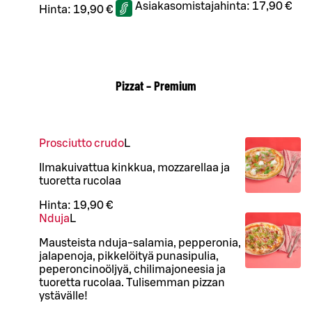
Asiakasomistajahinta:
17,90 €
Hinta:
19,90 €
Pizzat – Premium
Prosciutto crudo
L
Ilmakuivattua kinkkua, mozzarellaa ja
tuoretta rucolaa
Hinta:
19,90 €
Nduja
L
Mausteista nduja-salamia, pepperonia,
jalapenoja, pikkelöityä punasipulia,
peperoncinoöljyä, chilimajoneesia ja
tuoretta rucolaa. Tulisemman pizzan
ystävälle!