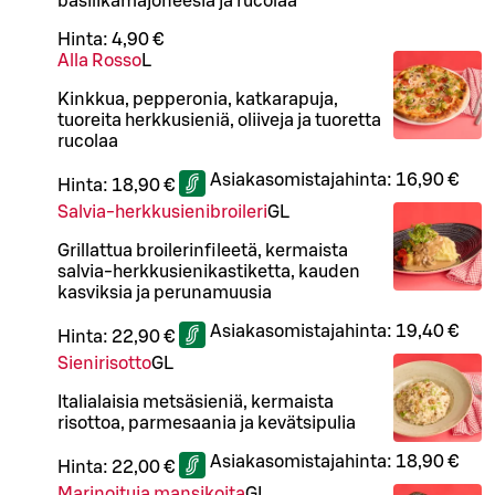
basilikamajoneesia ja rucolaa
Hinta:
4,90 €
Alla Rosso
L
Kinkkua, pepperonia, katkarapuja,
tuoreita herkkusieniä, oliiveja ja tuoretta
rucolaa
Asiakasomistajahinta:
16,90 €
Hinta:
18,90 €
Salvia-herkkusienibroileri
G
L
Grillattua broilerinfileetä, kermaista
salvia-herkkusienikastiketta, kauden
kasviksia ja perunamuusia
Asiakasomistajahinta:
19,40 €
Hinta:
22,90 €
Sienirisotto
G
L
Italialaisia metsäsieniä, kermaista
risottoa, parmesaania ja kevätsipulia
Asiakasomistajahinta:
18,90 €
Hinta:
22,00 €
Marinoituja mansikoita
G
L