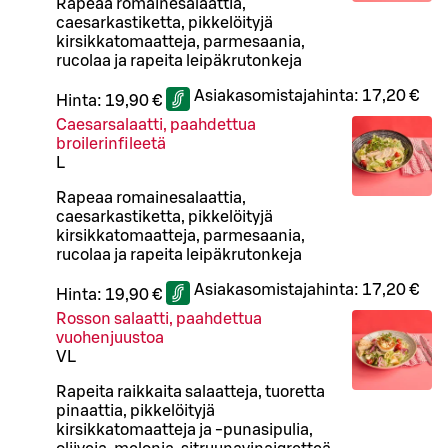
Rapeaa romainesalaattia,
caesarkastiketta, pikkelöityjä
kirsikkatomaatteja, parmesaania,
rucolaa ja rapeita leipäkrutonkeja
Asiakasomistajahinta:
17,20 €
Hinta:
19,90 €
Caesarsalaatti, paahdettua
broilerinfileetä
L
Rapeaa romainesalaattia,
caesarkastiketta, pikkelöityjä
kirsikkatomaatteja, parmesaania,
rucolaa ja rapeita leipäkrutonkeja
Asiakasomistajahinta:
17,20 €
Hinta:
19,90 €
Rosson salaatti, paahdettua
vuohenjuustoa
VL
Rapeita raikkaita salaatteja, tuoretta
pinaattia, pikkelöityjä
kirsikkatomaatteja ja -punasipulia,