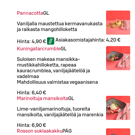
Pannacotta
G
L
Vaniljalla maustettua kermavanukasta
ja raikasta mangohilloketta
Asiakasomistajahinta:
4,20 €
Hinta:
4,90 €
Kuningatarcrumble
G
L
Suloisen makeaa mansikka-
mustikkahilloketta, rapeaa
kauracrumblea, vaniljajäätelöä ja
vadelmaa
Mahdollisuus valmistaa vegaanisena
Hinta:
6,40 €
Marinoituja mansikoita
G
L
Lime-vaniljamarinoituja, tuoreita
mansikoita, vaniljajäätelöä ja marenkia
Hinta:
6,90 €
Rosson suklaakakku
PÄ
G