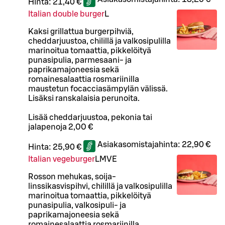
Hinta:
21,40 €
Italian double burger
L
Kaksi grillattua burgerpihviä,
cheddarjuustoa, chilillä ja valkosipulilla
marinoitua tomaattia, pikkelöityä
punasipulia, parmesaani- ja
paprikamajoneesia sekä
romainesalaattia rosmariinilla
maustetun focacciasämpylän välissä.
Lisäksi ranskalaisia perunoita.
Lisää cheddarjuustoa, pekonia tai
jalapenoja 2,00 €
Asiakasomistajahinta:
22,90 €
Hinta:
25,90 €
Italian vegeburger
L
M
VE
Rosson mehukas, soija-
linssikasvispihvi, chilillä ja valkosipulilla
marinoitua tomaattia, pikkelöityä
punasipulia, valkosipuli- ja
paprikamajoneesia sekä
romainesalaattia rosmariinilla