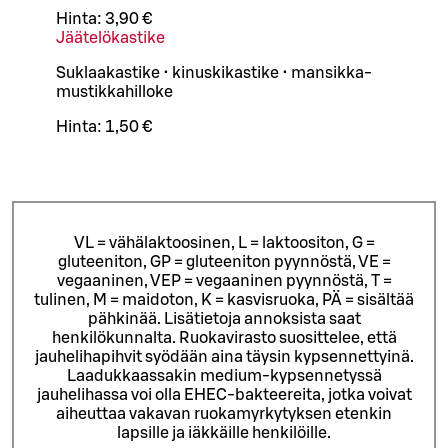
Hinta:
3,90 €
Jäätelökastike
Suklaakastike • kinuskikastike • mansikka-
mustikkahilloke
Hinta:
1,50 €
VL = vähälaktoosinen, L = laktoositon, G =
gluteeniton, GP = gluteeniton pyynnöstä, VE =
vegaaninen, VEP = vegaaninen pyynnöstä, T =
tulinen, M = maidoton, K = kasvisruoka, PÄ = sisältää
pähkinää. Lisätietoja annoksista saat
henkilökunnalta.
Ruokavirasto suosittelee, että
jauhelihapihvit syödään aina täysin kypsennettyinä.
Laadukkaassakin medium-kypsennetyssä
jauhelihassa voi olla EHEC-bakteereita, jotka voivat
aiheuttaa vakavan ruokamyrkytyksen etenkin
lapsille ja iäkkäille henkilöille.