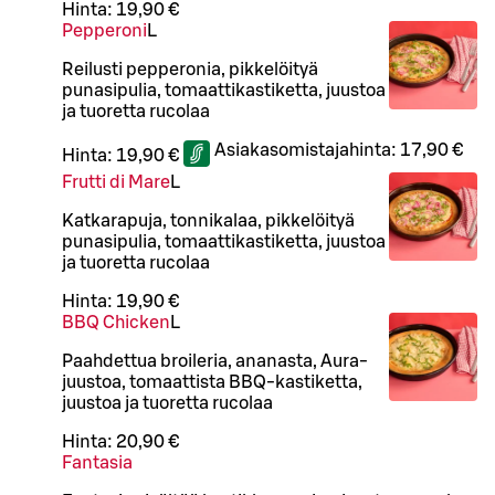
Hinta:
19,90 €
Pepperoni
L
Reilusti pepperonia, pikkelöityä
punasipulia, tomaattikastiketta, juustoa
ja tuoretta rucolaa
Asiakasomistajahinta:
17,90 €
Hinta:
19,90 €
Frutti di Mare
L
Katkarapuja, tonnikalaa, pikkelöityä
punasipulia, tomaattikastiketta, juustoa
ja tuoretta rucolaa
Hinta:
19,90 €
BBQ Chicken
L
Paahdettua broileria, ananasta, Aura-
juustoa, tomaattista BBQ-kastiketta,
juustoa ja tuoretta rucolaa
Hinta:
20,90 €
Fantasia