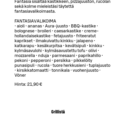
Fantasia sisältää kastikkeen, pizzajuuston, rucolan
sekä kolme mieleistäsi täytettä
fantasiavalikoimasta.
FANTASIAVALIKOIMA
• aioli • ananas • Aura-juusto • BBQ-kastike •
bolognese • broileri • caesarkastike • creme-
hollandaisekastike • fetajuusto • friteeratut
kaprikset • ilmakuivattu kinkku • jalapeno •
katkarapu • kesäkurpitsa • kevätsipuli • kinkku •
kylmäsavulohi • kylmäsavustettu tofu • oliivi •
mozzarella • nduja • parmesaani • paprikahillo •
pekoni • pepperoni • persikka • pikkelöity
punasipuli • rucola • tuore herkkusieni • tuplajuusto
• kirsikkatomaatti • tonnikala • vuohenjuusto •
Vöner
Hinta:
21,90 €
Grillistä