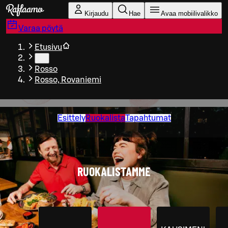
Siirry pääsisältöön
Kirjaudu
Hae
Avaa mobiilivalikko
Varaa pöytä
Etusivu
…
Rosso
Rosso, Rovaniemi
Esittely
Ruokalista
Tapahtumat
RUOKALISTAMME