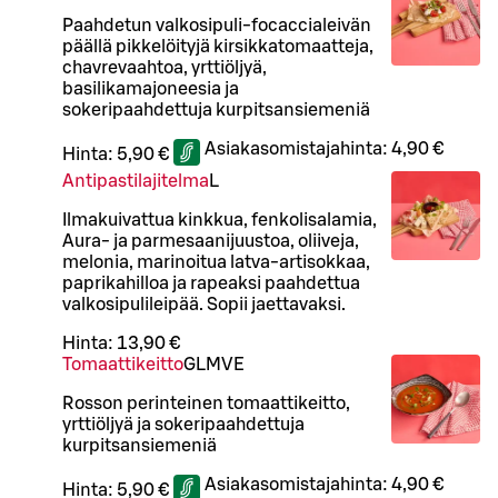
Paahdetun valkosipuli-focaccialeivän
päällä pikkelöityjä kirsikkatomaatteja,
chavrevaahtoa, yrttiöljyä,
basilikamajoneesia ja
sokeripaahdettuja kurpitsansiemeniä
Asiakasomistajahinta:
4,90 €
Hinta:
5,90 €
Antipastilajitelma
L
Ilmakuivattua kinkkua, fenkolisalamia,
Aura- ja parmesaanijuustoa, oliiveja,
melonia, marinoitua latva-artisokkaa,
paprikahilloa ja rapeaksi paahdettua
valkosipulileipää. Sopii jaettavaksi.
Hinta:
13,90 €
Tomaattikeitto
G
L
M
VE
Rosson perinteinen tomaattikeitto,
yrttiöljyä ja sokeripaahdettuja
kurpitsansiemeniä
Asiakasomistajahinta:
4,90 €
Hinta:
5,90 €