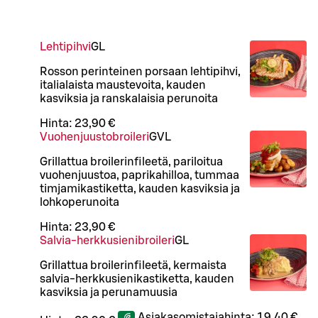
Lehtipihvi
G
L
Rosson perinteinen porsaan lehtipihvi,
italialaista maustevoita, kauden
kasviksia ja ranskalaisia perunoita
Hinta:
23,90 €
Vuohenjuustobroileri
G
VL
Grillattua broilerinfileetä, pariloitua
vuohenjuustoa, paprikahilloa, tummaa
timjamikastiketta, kauden kasviksia ja
lohkoperunoita
Hinta:
23,90 €
Salvia-herkkusienibroileri
G
L
Grillattua broilerinfileetä, kermaista
salvia-herkkusienikastiketta, kauden
kasviksia ja perunamuusia
Asiakasomistajahinta:
19,40 €