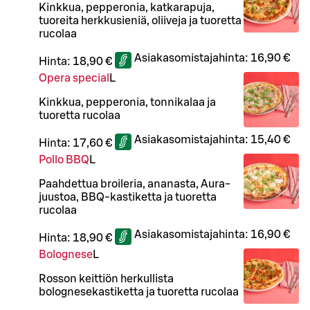
Kinkkua, pepperonia, katkarapuja,
tuoreita herkkusieniä, oliiveja ja tuoretta
rucolaa
Asiakasomistajahinta:
16,90 €
Hinta:
18,90 €
Opera special
L
Kinkkua, pepperonia, tonnikalaa ja
tuoretta rucolaa
Asiakasomistajahinta:
15,40 €
Hinta:
17,60 €
Pollo BBQ
L
Paahdettua broileria, ananasta, Aura-
juustoa, BBQ-kastiketta ja tuoretta
rucolaa
Asiakasomistajahinta:
16,90 €
Hinta:
18,90 €
Bolognese
L
Rosson keittiön herkullista
bolognesekastiketta ja tuoretta rucolaa