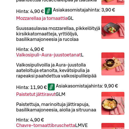
Asiakasomistajahinta:
3,90 €
Hinta:
4,90 €
Mozzarellaa ja tomaattia
G
L
Suussasulavaa mozzarellaa, pikkelöityjä
kirsikkatomaatteja, yrttiöljyä,
basilikamajoneesia ja rucolaa
Hinta:
4,90 €
Valkosipuli-Aura-juustoetanat
L
Valkosipulivoilla ja Aura-juustolla
aateloituja etanoita, kevätsipulia ja
rapeaksi paahdettua valkosipulileipää
Asiakasomistajahinta:
9,90 €
Hinta:
11,90 €
Paistetut jättiravut
G
L
M
Paistettuja, marinoituja jättirapuja,
basilikamajoneesia, aiolia ja sitruunaa
Hinta:
4,90 €
Chavre-tomaattibruschetta
L
M
VE