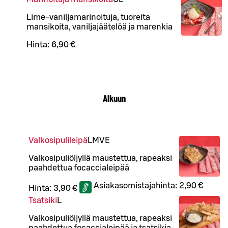
Lime-vaniljamarinoituja, tuoreita
mansikoita, vaniljajäätelöä ja marenkia
Hinta:
6,90 €
Alkuun
Valkosipulileipä
L
M
VE
Valkosipuliöljyllä maustettua, rapeaksi
paahdettua focaccialeipää
Asiakasomistajahinta:
2,90 €
Hinta:
3,90 €
Tsatsiki
L
Valkosipuliöljyllä maustettua, rapeaksi
paahdettua focaccialeipää ja tsatsikia