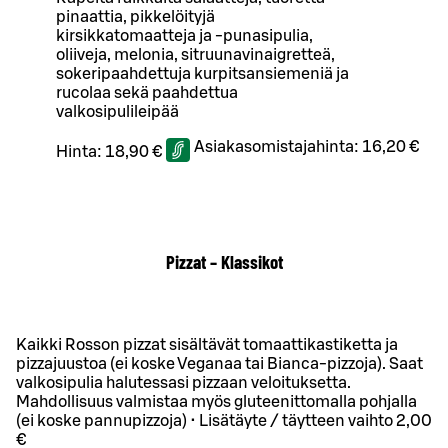
pinaattia, pikkelöityjä
kirsikkatomaatteja ja -punasipulia,
oliiveja, melonia, sitruunavinaigretteä,
sokeripaahdettuja kurpitsansiemeniä ja
rucolaa sekä paahdettua
valkosipulileipää
Asiakasomistajahinta:
16,20 €
Hinta:
18,90 €
Pizzat – Klassikot
Kaikki Rosson pizzat sisältävät tomaattikastiketta ja
pizzajuustoa (ei koske Veganaa tai Bianca-pizzoja). Saat
valkosipulia halutessasi pizzaan veloituksetta.
Mahdollisuus valmistaa myös gluteenittomalla pohjalla
(ei koske pannupizzoja) • Lisätäyte / täytteen vaihto 2,00
€