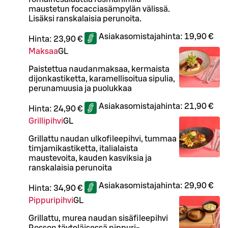
maustetun focacciasämpylän välissä.
Lisäksi ranskalaisia perunoita.
Asiakasomistajahinta:
19,90 €
Hinta:
23,90 €
Maksaa
G
L
Paistettua naudanmaksaa, kermaista
dijonkastiketta, karamellisoitua sipulia,
perunamuusia ja puolukkaa
Asiakasomistajahinta:
21,90 €
Hinta:
24,90 €
Grillipihvi
G
L
Grillattu naudan ulkofileepihvi, tummaa
timjamikastiketta, italialaista
maustevoita, kauden kasviksia ja
ranskalaisia perunoita
Asiakasomistajahinta:
29,90 €
Hinta:
34,90 €
Pippuripihvi
G
L
Grillattu, murea naudan sisäfileepihvi
Rosson täyteläisessä pippuri-