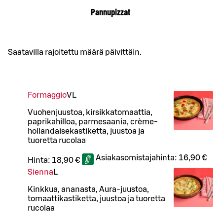
Pannupizzat
Saatavilla rajoitettu määrä päivittäin.
Formaggio
VL
Vuohenjuustoa, kirsikkatomaattia,
paprikahilloa, parmesaania, crème-
hollandaisekastiketta, juustoa ja
tuoretta rucolaa
Asiakasomistajahinta:
16,90 €
Hinta:
18,90 €
Sienna
L
Kinkkua, ananasta, Aura-juustoa,
tomaattikastiketta, juustoa ja tuoretta
rucolaa