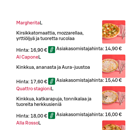
Margherita
L
Kirsikkatomaattia, mozzarellaa,
yrttiöljyä ja tuoretta rucolaa
Asiakasomistajahinta:
14,90 €
Hinta:
16,90 €
Al Capone
L
Kinkkua, ananasta ja Aura-juustoa
Asiakasomistajahinta:
15,40 €
Hinta:
17,60 €
Quattro stagioni
L
Kinkkua, katkarapuja, tonnikalaa ja
tuoreita herkkusieniä
Asiakasomistajahinta:
16,00 €
Hinta:
18,00 €
Alla Rosso
L