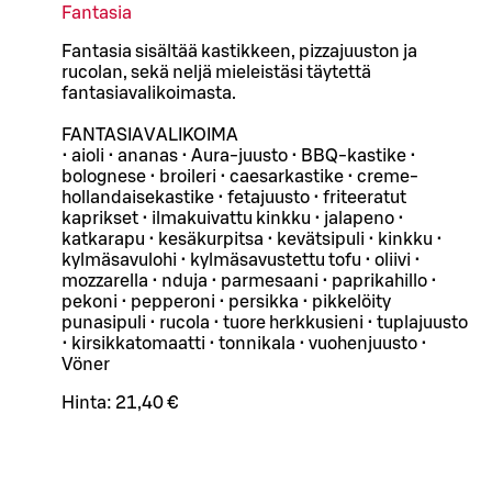
Fantasia
Fantasia sisältää kastikkeen, pizzajuuston ja
rucolan, sekä neljä mieleistäsi täytettä
fantasiavalikoimasta.
FANTASIAVALIKOIMA
• aioli • ananas • Aura-juusto • BBQ-kastike •
bolognese • broileri • caesarkastike • creme-
hollandaisekastike • fetajuusto • friteeratut
kaprikset • ilmakuivattu kinkku • jalapeno •
katkarapu • kesäkurpitsa • kevätsipuli • kinkku •
kylmäsavulohi • kylmäsavustettu tofu • oliivi •
mozzarella • nduja • parmesaani • paprikahillo •
pekoni • pepperoni • persikka • pikkelöity
punasipuli • rucola • tuore herkkusieni • tuplajuusto
• kirsikkatomaatti • tonnikala • vuohenjuusto •
Vöner
Hinta:
21,40 €