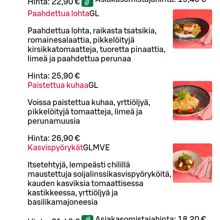
Hinta:
22,90 €
Paahdettua lohta
G
L
Paahdettua lohta, raikasta tsatsikia,
romainesalaattia, pikkelöityjä
kirsikkatomaatteja, tuoretta pinaattia,
limeä ja paahdettua perunaa
Hinta:
25,90 €
Paistettua kuhaa
G
L
Voissa paistettua kuhaa, yrttiöljyä,
pikkelöityjä tomaatteja, limeä ja
perunamuusia
Hinta:
26,90 €
Kasvispyörykät
G
L
M
VE
Itsetehtyjä, lempeästi chilillä
maustettuja soijalinssikasvispyöryköitä,
kauden kasviksia tomaattisessa
kastikkeessa, yrttiöljyä ja
basilikamajoneesia
Asiakasomistajahinta:
18,20 €