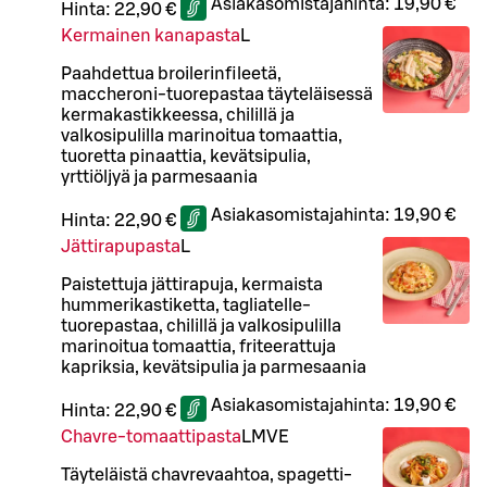
Asiakasomistajahinta:
19,90 €
Hinta:
22,90 €
Kermainen kanapasta
L
Paahdettua broilerinfileetä,
maccheroni-tuorepastaa täyteläisessä
kermakastikkeessa, chilillä ja
valkosipulilla marinoitua tomaattia,
tuoretta pinaattia, kevätsipulia,
yrttiöljyä ja parmesaania
Asiakasomistajahinta:
19,90 €
Hinta:
22,90 €
Jättirapupasta
L
Paistettuja jättirapuja, kermaista
hummerikastiketta, tagliatelle-
tuorepastaa, chilillä ja valkosipulilla
marinoitua tomaattia, friteerattuja
kapriksia, kevätsipulia ja parmesaania
Asiakasomistajahinta:
19,90 €
Hinta:
22,90 €
Chavre-tomaattipasta
L
M
VE
Täyteläistä chavrevaahtoa, spagetti-