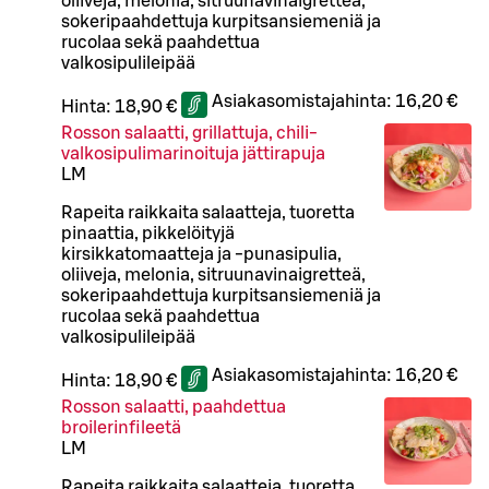
oliiveja, melonia, sitruunavinaigretteä,
sokeripaahdettuja kurpitsansiemeniä ja
rucolaa sekä paahdettua
valkosipulileipää
Asiakasomistajahinta:
16,20 €
Hinta:
18,90 €
Rosson salaatti, grillattuja, chili-
valkosipulimarinoituja jättirapuja
L
M
Rapeita raikkaita salaatteja, tuoretta
pinaattia, pikkelöityjä
kirsikkatomaatteja ja -punasipulia,
oliiveja, melonia, sitruunavinaigretteä,
sokeripaahdettuja kurpitsansiemeniä ja
rucolaa sekä paahdettua
valkosipulileipää
Asiakasomistajahinta:
16,20 €
Hinta:
18,90 €
Rosson salaatti, paahdettua
broilerinfileetä
L
M
Rapeita raikkaita salaatteja, tuoretta