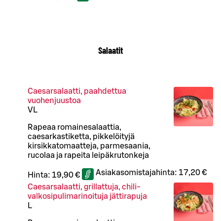
Salaatit
Caesarsalaatti, paahdettua
vuohenjuustoa
VL
Rapeaa romainesalaattia,
caesarkastiketta, pikkelöityjä
kirsikkatomaatteja, parmesaania,
rucolaa ja rapeita leipäkrutonkeja
Asiakasomistajahinta:
17,20 €
Hinta:
19,90 €
Caesarsalaatti, grillattuja, chili-
valkosipulimarinoituja jättirapuja
L