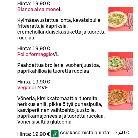
Hinta:
19,90 €
Bianca al salmone
L
Kylmäsavustettua lohta, kevätsipulia,
friteerattuja kapriksia,
cremehollandaisekastiketta ja tuoretta
rucolaa
Hinta:
19,90 €
Pollo formaggio
VL
Paahdettua broileria, vuohenjuustoa,
paprikahilloa ja tuoretta rucolaa
Hinta:
19,90 €
Vegana
L
M
VE
Vöneriä, kirsikkatomaattia, tuoreita
herkkusieniä, pikkelöityä punasipulia,
kasviperäinen vaihtoehto juustolle,
paprikamajoneesia ja tuoretta rucolaa.
Vöner sisältää gluteenia.
Asiakasomistajahinta:
17,40 €
Hinta:
19,90 €