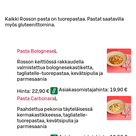
Kaikki Rosson pasta on tuorepastaa. Pastat saatavilla
myös gluteenittomina.
Pasta Bolognese
L
Rosson keittiössä rakkaudella
valmistettua bolognesekastiketta,
tagliatelle-tuorepastaa, kevätsipulia ja
parmesaania
Asiakasomistajahinta:
19,90 €
Hinta:
22,90 €
Pasta Carbonara
L
Paahdettua pekonia täyteläisessä
kermakastikkeessa, tagliatelle-
tuorepastaa, kevätsipulia ja
parmesaania