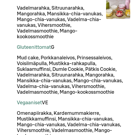
Vadelmarahka, Sitruunarahka,
Mangorahka, Mansikka-chia-vanukas,
Mango-chia-vanukas, Vadelma-chia-
vanukas, Vihersmoothie,
Vadelmasmoothie, Mango-
kookossmoothie
Gluteenittomat
G
Mud cake, Porkkanaleivos, Prinsessaleivos,
Voisilmäpulla, Mustikka-rahkapulla,
Suklaamuffinsi, Dumle Cookie, Pätkis Cookie,
Vadelmarahka, Sitruunarahka, Mangorahka,
Mansikka-chia-vanukas, Mango-chia-vanukas,
Vadelma-chia-vanukas, Vihersmoothie,
Vadelmasmoothie, Mango-kookossmoothie
Vegaaniset
VE
Omenapiirakka, Kardemummakierre,
Mustikkamuffinsi, Mansikka-chia-vanukas,
Mango-chia-vanukas, Vadelma-chia-vanukas,
Vihersmoothie, Vadelmasmoothie, Mango-