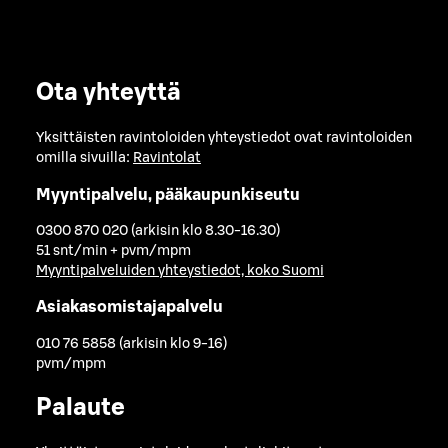
Ota yhteyttä
Yksittäisten ravintoloiden yhteystiedot ovat ravintoloiden
omilla sivuilla:
Ravintolat
Myyntipalvelu, pääkaupunkiseutu
0300 870 020 (arkisin klo 8.30-16.30)
51 snt/min + pvm/mpm
Myyntipalveluiden yhteystiedot, koko Suomi
Asiakasomistajapalvelu
010 76 5858 (arkisin klo 9-16)
pvm/mpm
Palaute