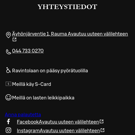
YHTEYSTIEDOT
Äyhönjärventie 1
,
Rauma
Avautuu uuteen välilehteen
044 733 0270
Ravintolaan on pääsy pyörätuolilla
Meillä käy S-Card
Meillä on lasten leikkipaikka
Anna palautetta
Facebook
Avautuu uuteen välilehteen
Instagram
Avautuu uuteen välilehteen