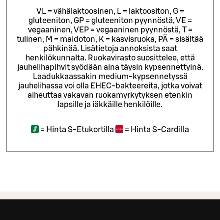
VL = vähälaktoosinen, L = laktoositon, G =
gluteeniton, GP = gluteeniton pyynnöstä, VE =
vegaaninen, VEP = vegaaninen pyynnöstä, T =
tulinen, M = maidoton, K = kasvisruoka, PÄ = sisältää
pähkinää. Lisätietoja annoksista saat
henkilökunnalta.
Ruokavirasto suosittelee, että
jauhelihapihvit syödään aina täysin kypsennettyinä.
Laadukkaassakin medium-kypsennetyssä
jauhelihassa voi olla EHEC-bakteereita, jotka voivat
aiheuttaa vakavan ruokamyrkytyksen etenkin
lapsille ja iäkkäille henkilöille.
=
Hinta S-Etukortilla
=
Hinta S-Cardilla