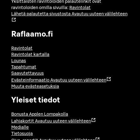
Yksittäisten ravintoloiden palautelinkit ovat
ravintoloiden omilla sivuilla:
Ravintolat
Lähetä palautetta sivustosta
Avautuu uuteen välilehteen
Raflaamo.fi
Ravintolat
Ravintolat kartalla
Lounas
Tapahtumat
Saavutettavuus
Evästeinformaatio
Avautuu uuteen välilehteen
Muuta evästeasetuksia
Yleiset tiedot
Bonusta Applen Lompakolla
Lahjakortit
Avautuu uuteen välilehteen
Medialle
Tietosuoja