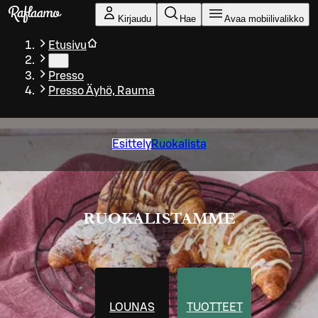
Siirry pääsisältöön
Kirjaudu
Hae
Avaa mobiilivalikko
Etusivu
…
Presso
Presso Äyhö, Rauma
Esittely
Ruokalista
RUOKALISTAMME
LOUNAS
TUOTTEET