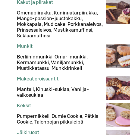
Kakut ja piirakat
Omenapiirakka, Kuningatarpiirakka,
Mango-passion-juustokakku,
Mokkapala, Mud cake, Porkkanaleivos,
Prinsessaleivos, Mustikkamuffinsi,
Suklaamuffinsi
Munkit
Berliininmunkki, Omar-munkki,
Kermamunkki, Vaniljamunkki,
Mustikkatassu, Munkkirinkeli
Makeat croissantit
Manteli, Kinuski-suklaa, Vanilja-
valkosuklaa
Keksit
Pumpernikkeli, Dumle Cookie, Pätkis
Cookie, Talonpojan pikkuleipä
Jälkiruoat