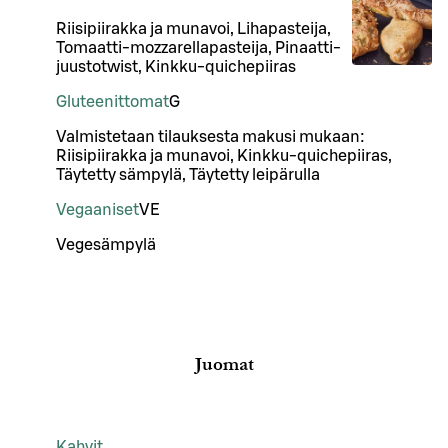
Riisipiirakka ja munavoi, Lihapasteija,
Tomaatti-mozzarellapasteija, Pinaatti-
juustotwist, Kinkku-quichepiiras
Gluteenittomat
G
Valmistetaan tilauksesta makusi mukaan:
Riisipiirakka ja munavoi, Kinkku-quichepiiras,
Täytetty sämpylä, Täytetty leipärulla
Vegaaniset
VE
Vegesämpylä
Juomat
Kahvit