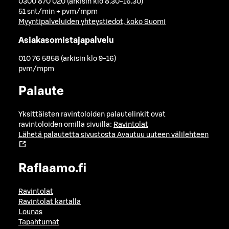
0300 870 020 (arkisin klo 8.30-16.30)
51 snt/min + pvm/mpm
Myyntipalveluiden yhteystiedot, koko Suomi
Asiakasomistajapalvelu
010 76 5858 (arkisin klo 9-16)
pvm/mpm
Palaute
Yksittäisten ravintoloiden palautelinkit ovat
ravintoloiden omilla sivuilla:
Ravintolat
Lähetä palautetta sivustosta
Avautuu uuteen välilehteen
Raflaamo.fi
Ravintolat
Ravintolat kartalla
Lounas
Tapahtumat