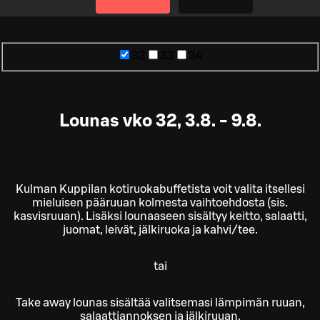
32
33
34
Lounas vko 32, 3.8. - 9.8.
Kulman Kuppilan kotiruokabuffetista voit valita itsellesi
mieluisen pääruuan kolmesta vaihtoehdosta (sis.
kasvisruuan). Lisäksi lounaaseen sisältyy keitto, salaatti,
juomat, leivät, jälkiruoka ja kahvi/tee.
tai
Take away lounas sisältää valitsemasi lämpimän ruuan,
salaattiannoksen ja jälkiruuan.