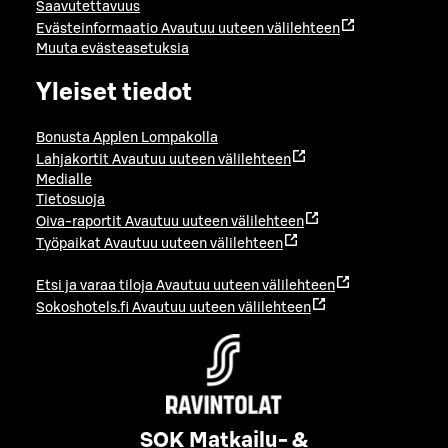
Saavutettavuus
Evästeinformaatio
Avautuu uuteen välilehteen
Muuta evästeasetuksia
Yleiset tiedot
Bonusta Applen Lompakolla
Lahjakortit
Avautuu uuteen välilehteen
Medialle
Tietosuoja
Oiva-raportit
Avautuu uuteen välilehteen
Työpaikat
Avautuu uuteen välilehteen
Etsi ja varaa tiloja
Avautuu uuteen välilehteen
Sokoshotels.fi
Avautuu uuteen välilehteen
SOK Matkailu- &