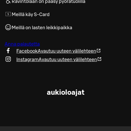
Ravintolaan on pääsy pyörätuolilla
Meillä käy S-Card
Meillä on lasten leikkipaikka
Anna palautetta
Facebook
Avautuu uuteen välilehteen
Instagram
Avautuu uuteen välilehteen
aukioloajat