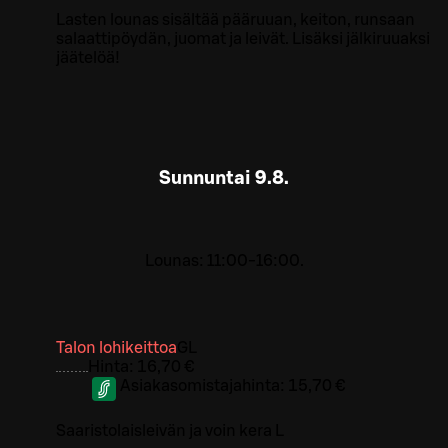
Lasten lounas sisältää pääruuan, keiton, runsaan
salaattipöydän, juomat ja leivät. Lisäksi jälkiruuaksi
jäätelöä!
Sunnuntai
9.8.
Lounas: 11:00-16:00.
Talon lohikeittoa
G
L
Hinta:
16,70 €
Asiakasomistajahinta:
15,70 €
Saaristolaisleivän ja voin kera L