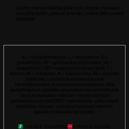
Lasten lounas sisältää pääruuan, keiton, runsaan
salaattipöydän, juomat ja leivät. Lisäksi jälkiruuaksi
jäätelöä!
VL = vähälaktoosinen, L = laktoositon, G =
gluteeniton, GP = gluteeniton pyynnöstä, VE =
vegaaninen, VEP = vegaaninen pyynnöstä, T =
tulinen, M = maidoton, K = kasvisruoka, PÄ = sisältää
pähkinää. Lisätietoja annoksista saat
henkilökunnalta.
Ruokavirasto suosittelee, että
jauhelihapihvit syödään aina täysin kypsennettyinä.
Laadukkaassakin medium-kypsennetyssä
jauhelihassa voi olla EHEC-bakteereita, jotka voivat
aiheuttaa vakavan ruokamyrkytyksen etenkin
lapsille ja iäkkäille henkilöille.
=
Hinta S-Etukortilla
=
Hinta S-Cardilla