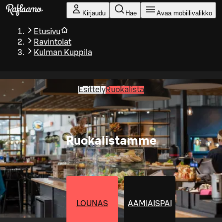
Siirry pääsisältöön
Kirjaudu
Hae
Avaa mobiilivalikko
Etusivu
Ravintolat
Kulman Kuppila
Esittely
Ruokalista
Ruokalistamme
LOUNAS
AAMIAISPAKETIT