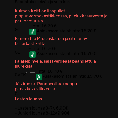
Saaristolaisleivän ja voin kera L
Kulman Keittiön lihapullat
pippurikermakastikkeessa, puolukkasurvosta ja
perunamuusia
Hinta:
16,70 €
G
L
Asiakasomistajahinta:
15,70 €
Paneroitua Maalaiskanaa ja sitruuna-
tartarkastiketta
Hinta:
16,70 €
G
L
Asiakasomistajahinta:
15,70 €
Falafelpihvejä, salsaverdeä ja paahdettuja
juureksia
Hinta:
16,70 €
G
VE
K
Asiakasomistajahinta:
15,70 €
Jälkiruoka: Pannacottaa mango-
persikkakastikkeella
G
L
Lasten lounas
- Lasten lounas 3-7 v 6,90€
- Juniori lounas 8-12v 9,90€