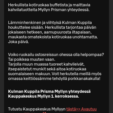
Herkullista kotiruokaa buffetista ja maittavia
kahvilatuotteita Myllyn Prisman yhteydessä.
Lämminhenkinen ja viihtyisä Kulman Kuppila
houkuttelee sisään. Herkullista tarjontaa päivän
jokaiseen hetkeen, aamupuurosta iltapalaan,
maukasta omatekoista kotiruokaa unohtamatta.
Joka päivä.
Voiko ruokailu ostosreissun ohessa olla helpompaa?
Tai poikkea muuten vaan.
Tarjolla muun muassa tuoreet kahvileivät,
itsepaistetut munkit sekä aitoa kotiruokaa
suomalaiseen makuun. Voit herkutella meillä myös
omassa keittiössämme tehdyllä porkkanakakulla!
Kulman Kuppila Prisma Myllyn yhteydessä
Kauppakeskus Myllyn 1. kerroksessa.
Tutustu Kauppakeskus Myllyyn
tästä>>
Avautuu