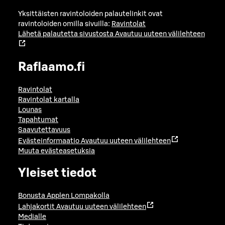
Yksittäisten ravintoloiden palautelinkit ovat
ravintoloiden omilla sivuilla:
Ravintolat
Lähetä palautetta sivustosta
Avautuu uuteen välilehteen
Raflaamo.fi
Ravintolat
Ravintolat kartalla
Lounas
Tapahtumat
Saavutettavuus
Evästeinformaatio
Avautuu uuteen välilehteen
Muuta evästeasetuksia
Yleiset tiedot
Bonusta Applen Lompakolla
Lahjakortit
Avautuu uuteen välilehteen
Medialle