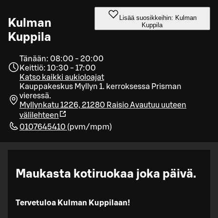
Lisää suosikkeihin: Kulman
Kulman
Kuppila
Kuppila
Tänään: 08:00 - 20:00
Keittiö: 10:30 - 17:00
Katso kaikki aukioloajat
Kauppakeskus Myllyn 1. kerroksessa Prisman
vieressä.
Myllynkatu 1226, 21280 Raisio
Avautuu uuteen
välilehteen
0107645410
(
pvm/mpm
)
Maukasta kotiruokaa joka päivä.
Tervetuloa Kulman Kuppilaan!