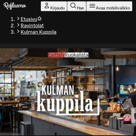
Siirry pääsisältöön
Kirjaudu
Hae
Avaa mobiilivalikko
Etusivu
Ravintolat
Kulman Kuppila
Esittely
Ruokalista