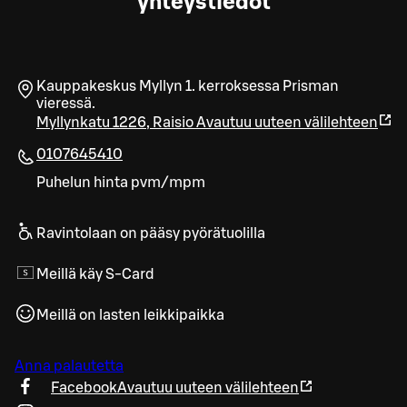
yhteystiedot
Kauppakeskus Myllyn 1. kerroksessa Prisman
vieressä.
Myllynkatu 1226
,
Raisio
Avautuu uuteen välilehteen
0107645410
Puhelun hinta pvm/mpm
Ravintolaan on pääsy pyörätuolilla
Meillä käy S-Card
Meillä on lasten leikkipaikka
Anna palautetta
Facebook
Avautuu uuteen välilehteen