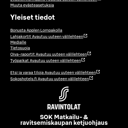
Muuta evästeasetuksia
Yleiset tiedot
Bonusta Applen Lompakolla
Lahjakortit
Avautuu uuteen välilehteen
Medialle
Tietosuoja
Oiva-raportit
Avautuu uuteen välilehteen
Työpaikat
Avautuu uuteen välilehteen
Etsi ja varaa tiloja
Avautuu uuteen välilehteen
Sokoshotels.fi
Avautuu uuteen välilehteen
SOK Matkailu- &
ravitsemiskaupan ketjuohjaus