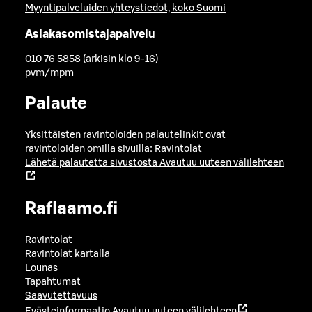
Myyntipalveluiden yhteystiedot, koko Suomi
Asiakasomistajapalvelu
010 76 5858 (arkisin klo 9-16)
pvm/mpm
Palaute
Yksittäisten ravintoloiden palautelinkit ovat
ravintoloiden omilla sivuilla:
Ravintolat
Lähetä palautetta sivustosta
Avautuu uuteen välilehteen
Raflaamo.fi
Ravintolat
Ravintolat kartalla
Lounas
Tapahtumat
Saavutettavuus
Evästeinformaatio
Avautuu uuteen välilehteen