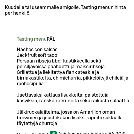
Kuudelle tai useammalle amigolle. Tasting menun hinta
per henkilö.
Tasting menu
PÄ
L
Nachos con salsas
Jackfruit soft taco
Porsaan ribsejä bbq-kastikkeella sekä
persiljavoissa paahdettuja maissiribsejä
Grillattua ja liekitettyä flank steakia ja
birriakastiketta, chimichurria, pikkelöityjä chilejä ja
ruohosipulia
Jaettavaksi kattaus lisukkeita: paistettuja
kasviksia, ranskanperunoita sekä raikasta salaattia
Jälkiruokalajitelma, jossa on Amarillon oman
brownien ja juustokakun lisäksi rapeita suklaalla
täytettyjä churroja