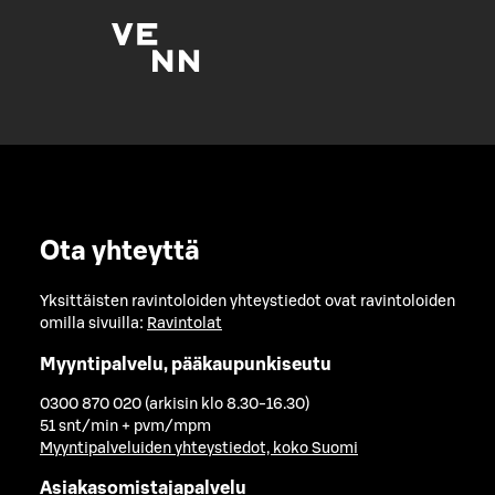
Ota yhteyttä
Yksittäisten ravintoloiden yhteystiedot ovat ravintoloiden
omilla sivuilla:
Ravintolat
Myyntipalvelu, pääkaupunkiseutu
0300 870 020 (arkisin klo 8.30-16.30)
51 snt/min + pvm/mpm
Myyntipalveluiden yhteystiedot, koko Suomi
Asiakasomistajapalvelu