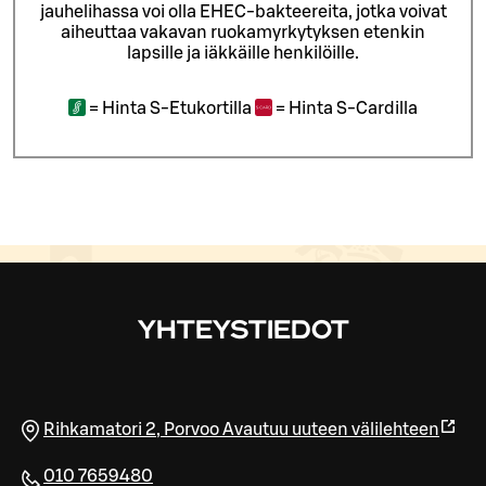
jauhelihassa voi olla EHEC-bakteereita, jotka voivat
aiheuttaa vakavan ruokamyrkytyksen etenkin
lapsille ja iäkkäille henkilöille.
=
Hinta S-Etukortilla
=
Hinta S-Cardilla
YHTEYSTIEDOT
Rihkamatori 2
,
Porvoo
Avautuu uuteen välilehteen
010 7659480