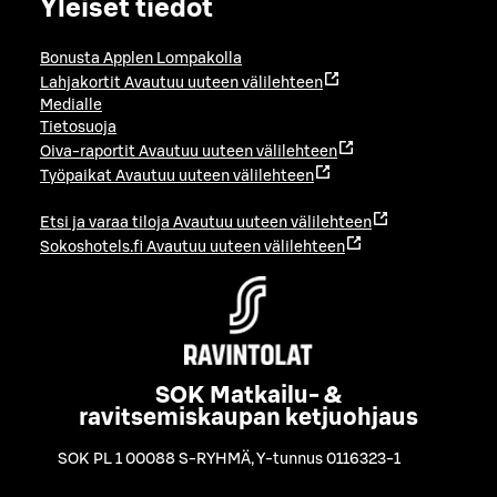
Yleiset tiedot
Bonusta Applen Lompakolla
Lahjakortit
Avautuu uuteen välilehteen
Medialle
Tietosuoja
Oiva-raportit
Avautuu uuteen välilehteen
Työpaikat
Avautuu uuteen välilehteen
Etsi ja varaa tiloja
Avautuu uuteen välilehteen
Sokoshotels.fi
Avautuu uuteen välilehteen
SOK Matkailu- &
ravitsemiskaupan ketjuohjaus
SOK PL 1 00088 S-RYHMÄ
,
Y-tunnus 0116323-1