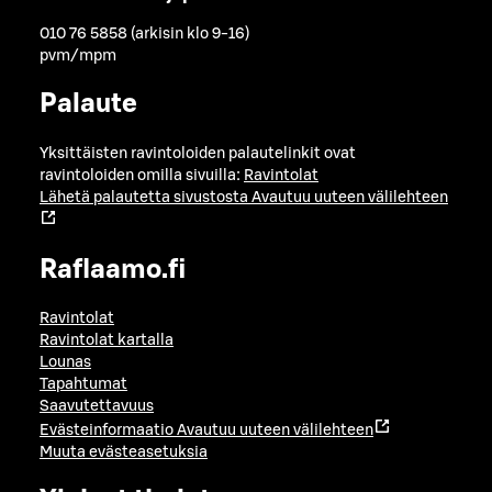
010 76 5858 (arkisin klo 9-16)
pvm/mpm
Palaute
Yksittäisten ravintoloiden palautelinkit ovat
ravintoloiden omilla sivuilla:
Ravintolat
Lähetä palautetta sivustosta
Avautuu uuteen välilehteen
Raflaamo.fi
Ravintolat
Ravintolat kartalla
Lounas
Tapahtumat
Saavutettavuus
Evästeinformaatio
Avautuu uuteen välilehteen
Muuta evästeasetuksia