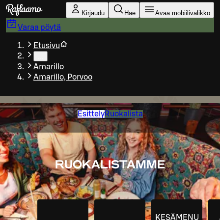
Siirry pääsisältöön
Kirjaudu
Hae
Avaa mobiilivalikko
Varaa pöytä
Etusivu
…
Amarillo
Amarillo, Porvoo
Esittely
Ruokalista
RUOKALISTAMME
KESÄMENU