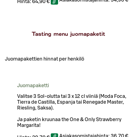
Asiakasomistajahinta:
54,90 €
Hinta:
64,90 €
Tasting menu juomapaketit
Juomapakettien hinnat per henkilö
Juomapaketti
Valitse 3 Sol-olutta tai 3 x 12 cl viiniä (Moda Foca,
Tierra de Castilla, Espanja tai Renegade Master,
Riesling, Saksa).
Ja paketin kruunaa the One & Only Strawberry
Margarita!
Asiakasomistajahinta:
36,70 €