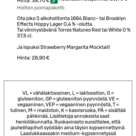
Hinta:
39,70 €
Holiton juomapaketti
Ota joko 3 alkoholitonta 1664 Blanc- tai Brooklyn
Effects Hoppy Lager 0,4 % -olutta.
Tai viininystävänä Torres Natureo Red tai White 0 %
37,5 cl.
Ja lopuksi Strawberry Margarita Mocktail!
Hinta:
28,90 €
VL = vähälaktoosinen, L = laktoositon, G =
gluteeniton, GP = gluteeniton pyynnöstä, VE =
vegaaninen, VEP = vegaaninen pyynnöstä, T =
tulinen, M = maidoton, K = kasvisruoka, PÄ = sisältää
pähkinää. Lisätietoja annoksista saat
henkilökunnalta.
Ruokavirasto suosittelee, että
jauhelihapihvit syödään aina täysin kypsennettyinä.
Laadukkaassakin medium-kypsennetyssä