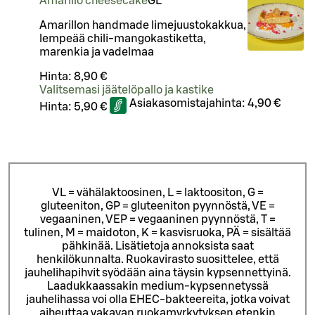
Amarillo cheesecake
G
L
Amarillon handmade limejuustokakkua,
lempeää chili-mangokastiketta,
marenkia ja vadelmaa
Hinta:
8,90 €
Valitsemasi jäätelöpallo ja kastike
Asiakasomistajahinta:
4,90 €
Hinta:
5,90 €
VL = vähälaktoosinen, L = laktoositon, G =
gluteeniton, GP = gluteeniton pyynnöstä, VE =
vegaaninen, VEP = vegaaninen pyynnöstä, T =
tulinen, M = maidoton, K = kasvisruoka, PÄ = sisältää
pähkinää. Lisätietoja annoksista saat
henkilökunnalta.
Ruokavirasto suosittelee, että
jauhelihapihvit syödään aina täysin kypsennettyinä.
Laadukkaassakin medium-kypsennetyssä
jauhelihassa voi olla EHEC-bakteereita, jotka voivat
aiheuttaa vakavan ruokamyrkytyksen etenkin