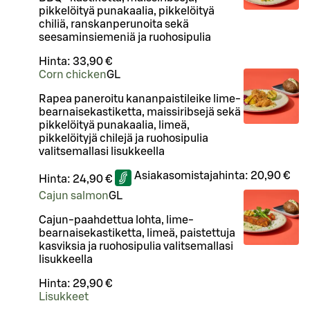
pikkelöityä punakaalia, pikkelöityä
chiliä, ranskanperunoita sekä
seesaminsiemeniä ja ruohosipulia
Hinta:
33,90 €
Corn chicken
G
L
Rapea paneroitu kananpaistileike lime-
bearnaisekastiketta, maissiribsejä sekä
pikkelöityä punakaalia, limeä,
pikkelöityjä chilejä ja ruohosipulia
valitsemallasi lisukkeella
Asiakasomistajahinta:
20,90 €
Hinta:
24,90 €
Cajun salmon
G
L
Cajun-paahdettua lohta, lime-
bearnaisekastiketta, limeä, paistettuja
kasviksia ja ruohosipulia valitsemallasi
lisukkeella
Hinta:
29,90 €
Lisukkeet