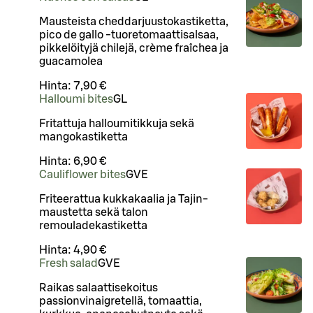
Mausteista cheddarjuustokastiketta,
pico de gallo -tuoretomaattisalsaa,
pikkelöityjä chilejä, crème fraîchea ja
guacamolea
Hinta:
7,90 €
Halloumi bites
G
L
Fritattuja halloumitikkuja sekä
mangokastiketta
Hinta:
6,90 €
Cauliflower bites
G
VE
Friteerattua kukkakaalia ja Tajin-
maustetta sekä talon
remouladekastiketta
Hinta:
4,90 €
Fresh salad
G
VE
Raikas salaattisekoitus
passionvinaigretellä, tomaattia,