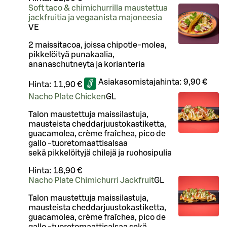
Soft taco & chimichurrilla maustettua
jackfruitia ja vegaanista majoneesia
VE
2 maissitacoa, joissa chipotle-molea,
pikkelöityä punakaalia,
ananaschutneyta ja korianteria
Asiakasomistajahinta:
9,90 €
Hinta:
11,90 €
Nacho Plate Chicken
G
L
Talon maustettuja maissilastuja,
mausteista cheddarjuustokastiketta,
guacamolea, crème fraîchea, pico de
gallo -tuoretomaattisalsaa
sekä pikkelöityjä chilejä ja ruohosipulia
Hinta:
18,90 €
Nacho Plate Chimichurri Jackfruit
G
L
Talon maustettuja maissilastuja,
mausteista cheddarjuustokastiketta,
guacamolea, crème fraîchea, pico de