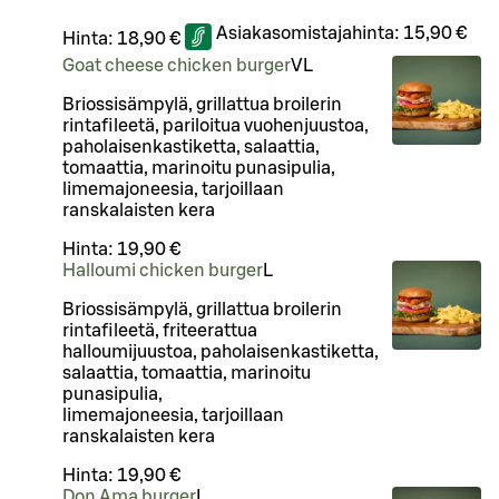
Asiakasomistajahinta:
15,90 €
Hinta:
18,90 €
Goat cheese chicken burger
VL
Briossisämpylä, grillattua broilerin
rintafileetä, pariloitua vuohenjuustoa,
paholaisenkastiketta, salaattia,
tomaattia, marinoitu punasipulia,
limemajoneesia, tarjoillaan
ranskalaisten kera
Hinta:
19,90 €
Halloumi chicken burger
L
Briossisämpylä, grillattua broilerin
rintafileetä, friteerattua
halloumijuustoa, paholaisenkastiketta,
salaattia, tomaattia, marinoitu
punasipulia,
limemajoneesia, tarjoillaan
ranskalaisten kera
Hinta:
19,90 €
Don Ama burger
L