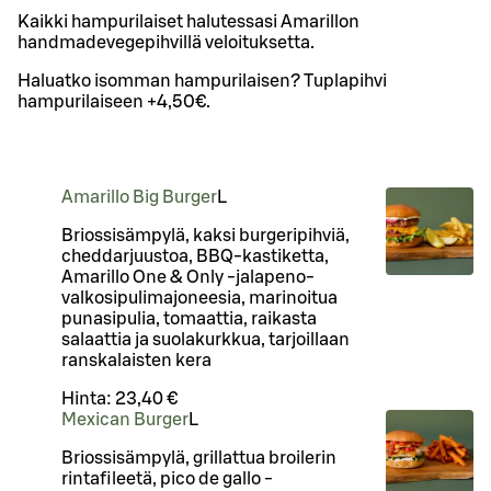
Kaikki hampurilaiset halutessasi Amarillon
handmadevegepihvillä veloituksetta.
Haluatko isomman hampurilaisen? Tuplapihvi
hampurilaiseen +4,50€.
Amarillo Big Burger
L
Briossisämpylä, kaksi burgeripihviä,
cheddarjuustoa, BBQ-kastiketta,
Amarillo One & Only -jalapeno-
valkosipulimajoneesia, marinoitua
punasipulia, tomaattia, raikasta
salaattia ja suolakurkkua, tarjoillaan
ranskalaisten kera
Hinta:
23,40 €
Mexican Burger
L
Briossisämpylä, grillattua broilerin
rintafileetä, pico de gallo -