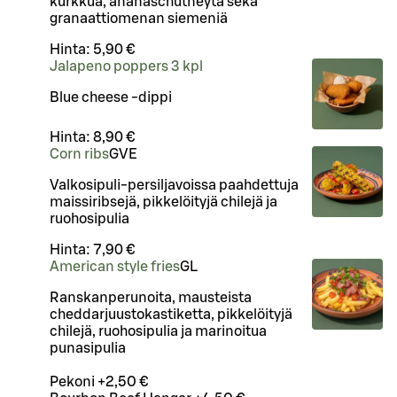
kurkkua, ananaschutneyta sekä
granaattiomenan siemeniä
Hinta:
5,90 €
Jalapeno poppers 3 kpl
Blue cheese -dippi
Hinta:
8,90 €
Corn ribs
G
VE
Valkosipuli-persiljavoissa paahdettuja
maissiribsejä, pikkelöityjä chilejä ja
ruohosipulia
Hinta:
7,90 €
American style fries
G
L
Ranskanperunoita, mausteista
cheddarjuustokastiketta, pikkelöityjä
chilejä, ruohosipulia ja marinoitua
punasipulia
Pekoni +2,50 €