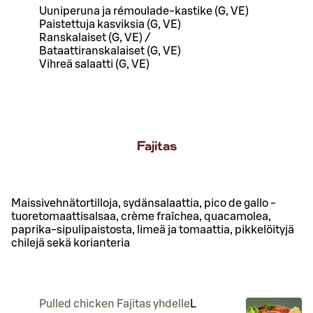
Uuniperuna ja rémoulade-kastike (G, VE)
Paistettuja kasviksia (G, VE)
Ranskalaiset (G, VE) /
Bataattiranskalaiset (G, VE)
Vihreä salaatti (G, VE)
Fajitas
Maissivehnätortilloja, sydänsalaattia, pico de gallo -
tuoretomaattisalsaa, crème fraîchea, quacamolea,
paprika-sipulipaistosta, limeä ja tomaattia, pikkelöityjä
chilejä sekä korianteria
Pulled chicken Fajitas yhdelle
L