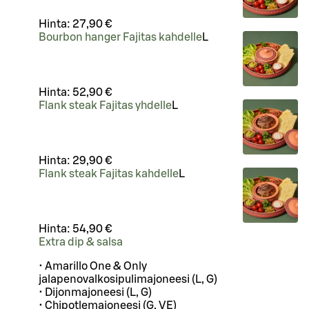
Hinta:
27,90 €
Bourbon hanger Fajitas kahdelle
L
Hinta:
52,90 €
Flank steak Fajitas yhdelle
L
Hinta:
29,90 €
Flank steak Fajitas kahdelle
L
Hinta:
54,90 €
Extra dip & salsa
• Amarillo One & Only
jalapenovalkosipulimajoneesi (L, G)
• Dijonmajoneesi (L, G)
• Chipotlemajoneesi (G, VE)