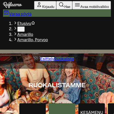
Siirry pääsisältöön
Kirjaudu
Hae
Avaa mobiilivalikko
Varaa pöytä
Etusivu
…
Amarillo
Amarillo, Porvoo
Esittely
Ruokalista
RUOKALISTAMME
KESÄMENU