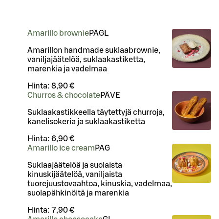
Amarillo brownie
PÄ
G
L
Amarillon handmade suklaabrownie,
vaniljajäätelöä, suklaakastiketta,
marenkia ja vadelmaa
Hinta:
8,90 €
Churros & chocolate
PÄ
VE
Suklaakastikkeella täytettyjä churroja,
kanelisokeria ja suklaakastiketta
Hinta:
6,90 €
Amarillo ice cream
PÄ
G
Suklaajäätelöä ja suolaista
kinuskijäätelöä, vaniljaista
tuorejuustovaahtoa, kinuskia, vadelmaa,
suolapähkinöitä ja marenkia
Hinta:
7,90 €