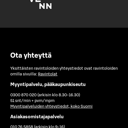
Ota yhteyttä
Yksittäisten ravintoloiden yhteystiedot ovat ravintoloiden
omilla sivuilla:
Ravintolat
Myyntipalvelu, pääkaupunkiseutu
0300 870 020 (arkisin klo 8.30-16.30)
51 snt/min + pvm/mpm
Myyntipalveluiden yhteystiedot, koko Suomi
Asiakasomistajapalvelu
010 76 5858 (arkisin klo 9-16)