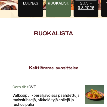
LOUNAS
RUOKALISTA
20.5.–
9.8.2026
RUOKALISTA
Keittiömme suosittelee
Corn ribs
G
VE
Valkosipuli-persiljavoissa paahdettuja
maissiribsejä, pikkelöityjä chilejä ja
ruohosipulia