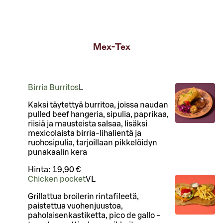
Mex-Tex
Birria Burritos
L
Kaksi täytettyä burritoa, joissa naudan
pulled beef hangeria, sipulia, paprikaa,
riisiä ja mausteista salsaa, lisäksi
mexicolaista birria-lihalientä ja
ruohosipulia, tarjoillaan pikkelöidyn
punakaalin kera
Hinta:
19,90 €
Chicken pocket
VL
Grillattua broilerin rintafileetä,
paistettua vuohenjuustoa,
paholaisenkastiketta, pico de gallo -