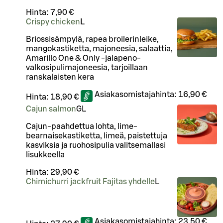
Hinta:
7,90 €
Crispy chicken
L
Briossisämpylä, rapea broilerinleike,
mangokastiketta, majoneesia, salaattia,
Amarillo One & Only -jalapeno-
valkosipulimajoneesia, tarjoillaan
ranskalaisten kera
Asiakasomistajahinta:
16,90 €
Hinta:
18,90 €
Cajun salmon
G
L
Cajun-paahdettua lohta, lime-
bearnaisekastiketta, limeä, paistettuja
kasviksia ja ruohosipulia valitsemallasi
lisukkeella
Hinta:
29,90 €
Chimichurri jackfruit Fajitas yhdelle
L
Asiakasomistajahinta:
23,50 €