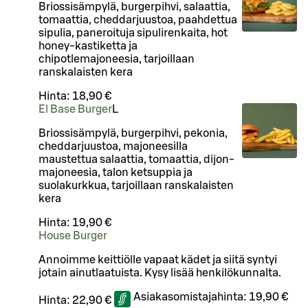
Briossisämpylä, burgerpihvi, salaattia,
tomaattia, cheddarjuustoa, paahdettua
sipulia, paneroituja sipulirenkaita, hot
honey-kastiketta ja
chipotlemajoneesia, tarjoillaan
ranskalaisten kera
Hinta:
18,90 €
El Base Burger
L
Briossisämpylä, burgerpihvi, pekonia,
cheddarjuustoa, majoneesilla
maustettua salaattia, tomaattia, dijon-
majoneesia, talon ketsuppia ja
suolakurkkua, tarjoillaan ranskalaisten
kera
Hinta:
19,90 €
House Burger
Annoimme keittiölle vapaat kädet ja siitä syntyi
jotain ainutlaatuista. Kysy lisää henkilökunnalta.
Asiakasomistajahinta:
19,90 €
Hinta:
22,90 €