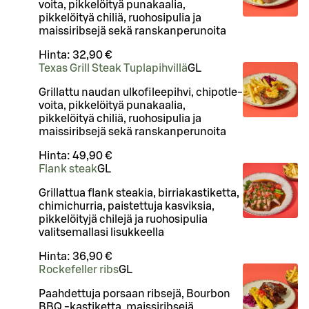
voita, pikkelöityä punakaalia,
pikkelöityä chiliä, ruohosipulia ja
maissiribsejä sekä ranskanperunoita
Hinta:
32,90 €
Texas Grill Steak Tuplapihvillä
G
L
Grillattu naudan ulkofileepihvi, chipotle-
voita, pikkelöityä punakaalia,
pikkelöityä chiliä, ruohosipulia ja
maissiribsejä sekä ranskanperunoita
Hinta:
49,90 €
Flank steak
G
L
Grillattua flank steakia, birriakastiketta,
chimichurria, paistettuja kasviksia,
pikkelöityjä chilejä ja ruohosipulia
valitsemallasi lisukkeella
Hinta:
36,90 €
Rockefeller ribs
G
L
Paahdettuja porsaan ribsejä, Bourbon
BBQ -kastiketta, maissiribsejä,