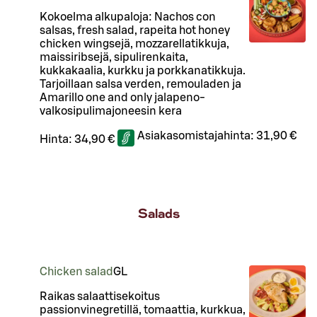
Kokoelma alkupaloja: Nachos con
salsas, fresh salad, rapeita hot honey
chicken wingsejä, mozzarellatikkuja,
maissiribsejä, sipulirenkaita,
kukkakaalia, kurkku ja porkkanatikkuja.
Tarjoillaan salsa verden, remouladen ja
Amarillo one and only jalapeno-
valkosipulimajoneesin kera
Asiakasomistajahinta:
31,90 €
Hinta:
34,90 €
Salads
Chicken salad
G
L
Raikas salaattisekoitus
passionvinegretillä, tomaattia, kurkkua,