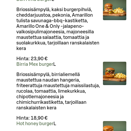
Briossisämpylä, kaksi burgerpihviä,
cheddarjuustoa, pekonia, Amarillon
tulista savunaga-bbq-kastiketta,
Amarillo One & Only -jalapeno-
valkosipulimajoneesia, majoneesilla
maustettua salaattia, tomaattia ja
suolakurkkua, tarjoillaan ranskalaisten
kera
Hinta:
23,90 €
Birria Mex burger
L
Briossisämpylä, birrialiemellä
maustettua naudan hangeria,
friteerattuja maustettuja maissilastuja,
rucolaa, tomaattia, limekurkkua,
chipotlemajoneesia ja
chimichurrikastiketta, tarjoillaan
ranskalaisten kera
Hinta:
18,90 €
Hot honey burger
L