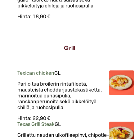
gallo -tuoretomaattisalsaa sekä
pikkelöityjä chilejä ja ruohosipulia
Hinta:
18,90 €
Grill
Texican chicken
G
L
Pariloitua broilerin rintafileetä,
mausteista cheddarjuustokastiketta,
marinoitua punasipulia,
ranskanperunoita sekä pikkelöityä
chiliä ja ruohosipulia
Hinta:
22,90 €
Texas Grill Steak
G
L
Grillattu naudan ulkofileepihvi, chipotle-