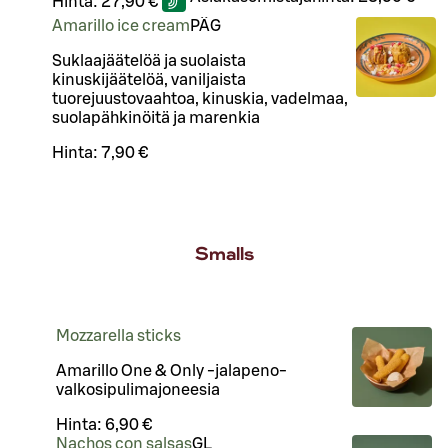
Hinta:
27,90 €
Amarillo ice cream
PÄ
G
Suklaajäätelöä ja suolaista
kinuskijäätelöä, vaniljaista
tuorejuustovaahtoa, kinuskia, vadelmaa,
suolapähkinöitä ja marenkia
Hinta:
7,90 €
Smalls
Mozzarella sticks
Amarillo One & Only -jalapeno-
valkosipulimajoneesia
Hinta:
6,90 €
Nachos con salsas
G
L