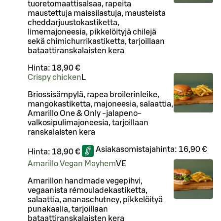
tuoretomaattisalsaa, rapeita
maustettuja maissilastuja, mausteista
cheddarjuustokastiketta,
limemajoneesia, pikkelöityjä chilejä
sekä chimichurrikastiketta, tarjoillaan
bataattiranskalaisten kera
Hinta:
18,90 €
Crispy chicken
L
Briossisämpylä, rapea broilerinleike,
mangokastiketta, majoneesia, salaattia,
Amarillo One & Only -jalapeno-
valkosipulimajoneesia, tarjoillaan
ranskalaisten kera
Asiakasomistajahinta:
16,90 €
Hinta:
18,90 €
Amarillo Vegan Mayhem
VE
Amarillon handmade vegepihvi,
vegaanista rémouladekastiketta,
salaattia, ananaschutney, pikkelöityä
punakaalia, tarjoillaan
bataattiranskalaisten kera