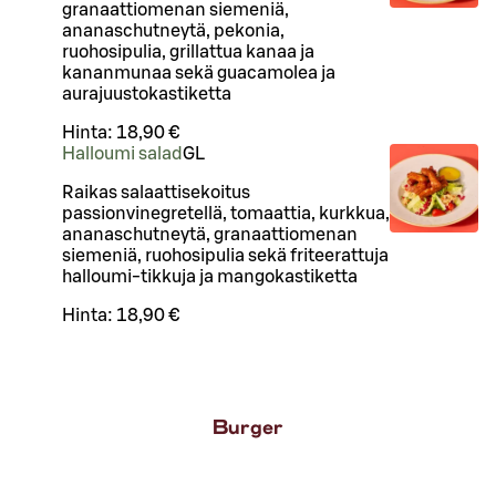
granaattiomenan siemeniä,
ananaschutneytä, pekonia,
ruohosipulia, grillattua kanaa ja
kananmunaa sekä guacamolea ja
aurajuustokastiketta
Hinta:
18,90 €
Halloumi salad
G
L
Raikas salaattisekoitus
passionvinegretellä, tomaattia, kurkkua,
ananaschutneytä, granaattiomenan
siemeniä, ruohosipulia sekä friteerattuja
halloumi-tikkuja ja mangokastiketta
Hinta:
18,90 €
Burger