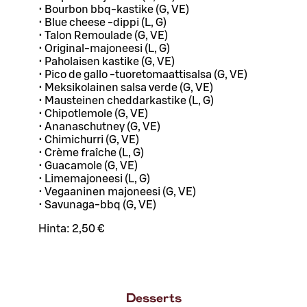
• Bourbon bbq-kastike (G, VE)
• Blue cheese -dippi (L, G)
• Talon Remoulade (G, VE)
• Original-majoneesi (L, G)
• Paholaisen kastike (G, VE)
• Pico de gallo -tuoretomaattisalsa (G, VE)
• Meksikolainen salsa verde (G, VE)
• Mausteinen cheddarkastike (L, G)
• Chipotlemole (G, VE)
• Ananaschutney (G, VE)
• Chimichurri (G, VE)
• Crème fraîche (L, G)
• Guacamole (G, VE)
• Limemajoneesi (L, G)
• Vegaaninen majoneesi (G, VE)
• Savunaga-bbq (G, VE)
Hinta:
2,50 €
Desserts