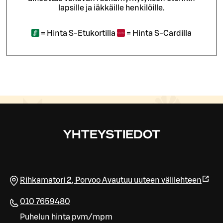
lapsille ja iäkkäille henkilöille.
=
Hinta S-Etukortilla
=
Hinta S-Cardilla
YHTEYSTIEDOT
Rihkamatori 2
,
Porvoo
Avautuu uuteen välilehteen
010 7659480
Puhelun hinta pvm/mpm