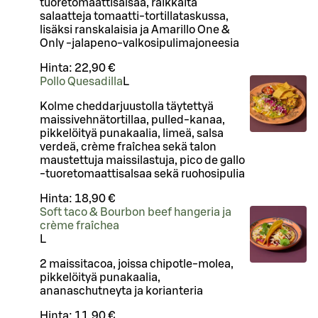
tuoretomaattisalsaa, raikkaita
salaatteja tomaatti-tortillataskussa,
lisäksi ranskalaisia ja Amarillo One &
Only -jalapeno-valkosipulimajoneesia
Hinta:
22,90 €
Pollo Quesadilla
L
Kolme cheddarjuustolla täytettyä
maissivehnätortillaa, pulled-kanaa,
pikkelöityä punakaalia, limeä, salsa
verdeä, crème fraîchea sekä talon
maustettuja maissilastuja, pico de gallo
-tuoretomaattisalsaa sekä ruohosipulia
Hinta:
18,90 €
Soft taco & Bourbon beef hangeria ja
crème fraîchea
L
2 maissitacoa, joissa chipotle-molea,
pikkelöityä punakaalia,
ananaschutneyta ja korianteria
Hinta:
11,90 €