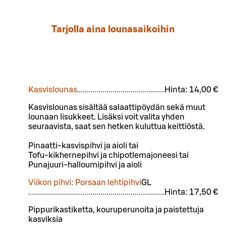
Tarjolla aina lounasaikoihin
Kasvislounas
Hinta:
14,00 €
Kasvislounas sisältää salaattipöydän sekä muut
lounaan lisukkeet. Lisäksi voit valita yhden
seuraavista, saat sen hetken kuluttua keittiöstä.​
Pinaatti-kasvispihvi ja aioli tai​
Tofu-kikhernepihvi ja chipotlemajoneesi tai ​
Punajuuri-halloumipihvi ja aioli
Viikon pihvi: Porsaan lehtipihvi
G
L
Hinta:
17,50 €
Pippurikastiketta, kouruperunoita ja paistettuja
kasviksia​