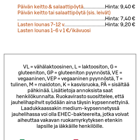
Päivän keitto & salaattipöytä
Hinta:
9,40 €
Päivän keitto tai salaattipöytä (sis. leivät)
Hinta:
7,40 €
Lasten lounas 7-12 v
Hinta:
9,20 €
Lasten lounas 1-6 v 1 €/ikävuosi
VL = vähälaktoosinen, L = laktoositon, G =
gluteeniton, GP = gluteeniton pyynnöstä, VE =
vegaaninen, VEP = vegaaninen pyynnöstä, T =
tulinen, M = maidoton, K = kasvisruoka, PÄ = sisältää
pähkinää. Lisätietoja annoksista saat
henkilökunnalta.
Ruokavirasto suosittelee, että
jauhelihapihvit syödään aina täysin kypsennettyinä.
Laadukkaassakin medium-kypsennetyssä
jauhelihassa voi olla EHEC-bakteereita, jotka voivat
aiheuttaa vakavan ruokamyrkytyksen etenkin
lapsille ja iäkkäille henkilöille.