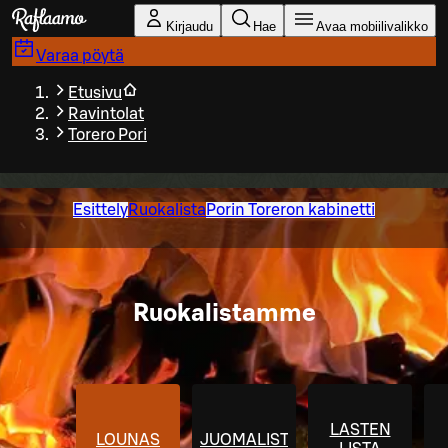
Siirry pääsisältöön
Kirjaudu
Hae
Avaa mobiilivalikko
Varaa pöytä
Etusivu
Ravintolat
Torero Pori
Esittely
Ruokalista
Porin Toreron kabinetti
Ruokalistamme
LASTEN
LOUNAS
JUOMALISTA