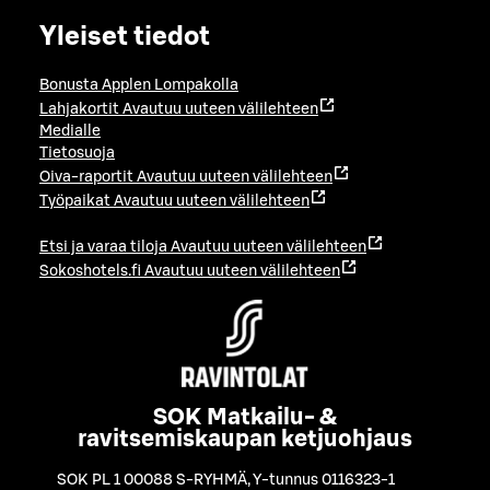
Yleiset tiedot
Bonusta Applen Lompakolla
Lahjakortit
Avautuu uuteen välilehteen
Medialle
Tietosuoja
Oiva-raportit
Avautuu uuteen välilehteen
Työpaikat
Avautuu uuteen välilehteen
Etsi ja varaa tiloja
Avautuu uuteen välilehteen
Sokoshotels.fi
Avautuu uuteen välilehteen
SOK Matkailu- &
ravitsemiskaupan ketjuohjaus
SOK PL 1 00088 S-RYHMÄ
,
Y-tunnus 0116323-1