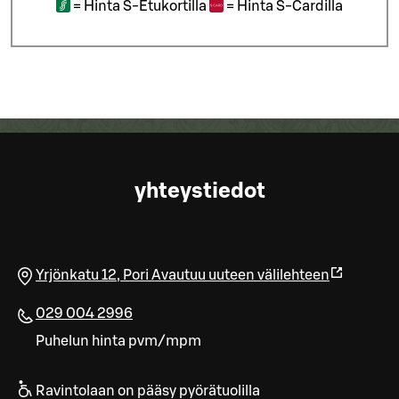
=
Hinta S-Etukortilla
=
Hinta S-Cardilla
yhteystiedot
Yrjönkatu 12
,
Pori
Avautuu uuteen välilehteen
029 004 2996
Puhelun hinta pvm/mpm
Ravintolaan on pääsy pyörätuolilla