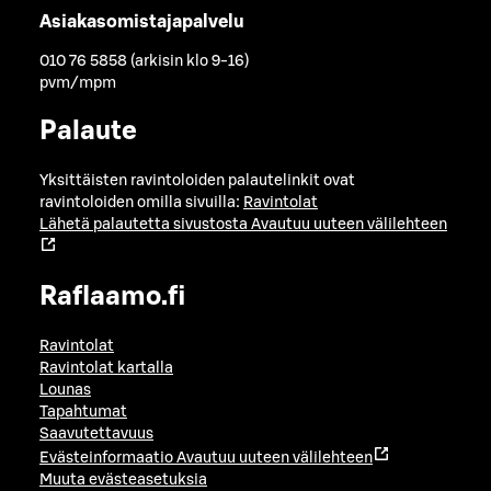
Asiakasomistajapalvelu
010 76 5858 (arkisin klo 9-16)
pvm/mpm
Palaute
Yksittäisten ravintoloiden palautelinkit ovat
ravintoloiden omilla sivuilla:
Ravintolat
Lähetä palautetta sivustosta
Avautuu uuteen välilehteen
Raflaamo.fi
Ravintolat
Ravintolat kartalla
Lounas
Tapahtumat
Saavutettavuus
Evästeinformaatio
Avautuu uuteen välilehteen
Muuta evästeasetuksia