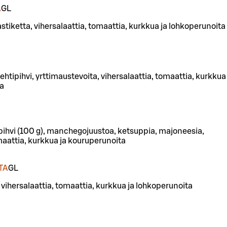
Ä
G
L
stiketta, vihersalaattia, tomaattia, kurkkua ja lohkoperunoita
lehtipihvi, yrttimaustevoita, vihersalaattia, tomaattia, kurkkua
ta
ihvi (100 g), manchegojuustoa, ketsuppia, majoneesia,
maattia, kurkkua ja kouruperunoita
TA
G
L
, vihersalaattia, tomaattia, kurkkua ja lohkoperunoita