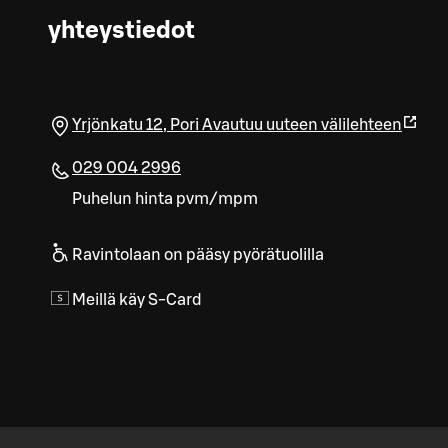
yhteystiedot
Yrjönkatu 12
,
Pori
Avautuu uuteen välilehteen
029 004 2996
Puhelun hinta pvm/mpm
Ravintolaan on pääsy pyörätuolilla
Meillä käy S-Card