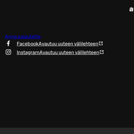
a
Anna palautetta
Facebook
Avautuu uuteen välilehteen
Instagram
Avautuu uuteen välilehteen