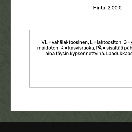
Hinta:
2,00 €
VL = vähälaktoosinen, L = laktoositon, G 
maidoton, K = kasvisruoka, PÄ = sisältää päh
aina täysin kypsennettyinä. Laadukkaas