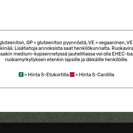
= gluteeniton, GP = gluteeniton pyynnöstä, VE = vegaaninen, VE
kinää. Lisätietoja annoksista saat henkilökunnalta.
Ruokavira
sakin medium-kypsennetyssä jauhelihassa voi olla EHEC-bakt
ruokamyrkytyksen etenkin lapsille ja iäkkäille henkilöille.
=
Hinta S-Etukortilla
=
Hinta S-Cardilla