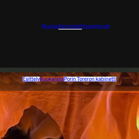
Etusivu
Ravintolat
Tapahtumat
Esittely
Ruokalista
Porin Toreron kabinetti