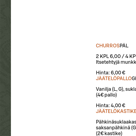
CHURROS
PÄ
L
2 KPL 6,00 / 4 KP
Itsetehtyjä munkk
Hinta:
6,00 €
JÄÄTELÖPALLO
G
Vanilja (L, G), suk
(4€ pallo)
Hinta:
4,00 €
JÄÄTELÖKASTIKE 
Pähkinäsuklaakasti
saksanpähkinä (G
(2€ kastike)