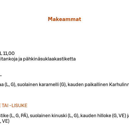
Makeammat
L 11,00
itankoja ja pähkinäsuklaakastiketta
L
laa (L, G), suolainen karamelli (G), kauden paikallinen Karhulin
TAI -LISUKE
ke (L, G, PÄ), suolainen kinuski (L, G), kauden hilloke (G, VE)
, VE)