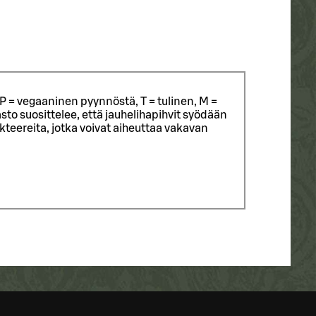
P = vegaaninen pyynnöstä, T = tulinen, M =
sto suosittelee, että jauhelihapihvit syödään
eereita, jotka voivat aiheuttaa vakavan