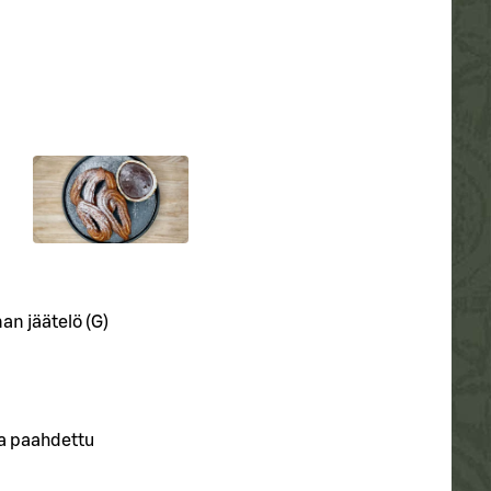
nan jäätelö (G)
 ja paahdettu