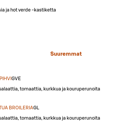
a ja hot verde -kastiketta
Suuremmat
PIHVI
G
VE
salaattia, tomaattia, kurkkua ja kouruperunoita
TUA BROILERIA
G
L
salaattia, tomaattia, kurkkua ja kouruperunoita