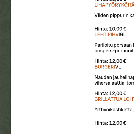
LIHAPYÖRYKÖIT
Viiden pippurin ka
Hinta:
10,00 €
LEHTIPIHVI
G
L
Pariloitu porsaan 
crispers-perunoi
Hinta:
12,00 €
BURGERI
VL
Naudan jauhelihap
vihersalaattia, to
Hinta:
12,00 €
GRILLATTUA LOH
Yrttivoikastiketta
Hinta:
12,00 €