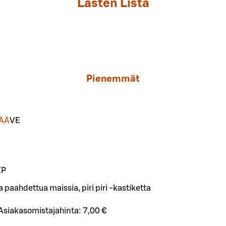
Lasten Lista
Pienemmät
PÄÄ
VE
EP
 paahdettua maissia, piri piri -kastiketta
Asiakasomistajahinta:
7,00 €