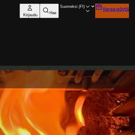
Varaa pöytä
Hae
Kirjaudu