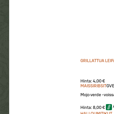
GRILLATTUA LEI
Hinta:
4,00 €
MAISSIRIBSIT
G
V
Mojo verde -voissa
Hinta:
8,00 €
HALLOUMITIKUT