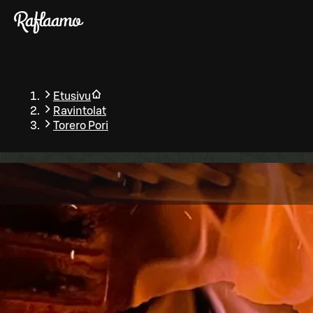
Siirry pääsisältöön
Etusivu
Ravintolat
Torero Pori