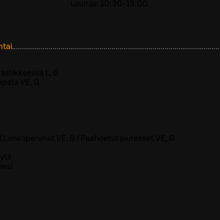
Lounas: 10:30-19:00.
ntai
astikkeessa L, G
epata VE, G
| Lohkoperunat VE, G | Paahdetut juurekset VE, G
ytä
eesi