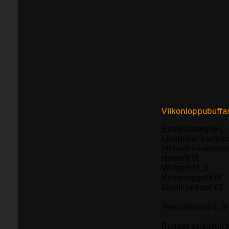
Viikonloppubuffa
Broilerilasagne L
Lihapullat kermak
Inkivääri-kikhern
Hodarit M
Wingsit M, G
Kananuggetit M
Sipulirenkaat VE
Perunamuusi L, G 
Runsas salaattipö