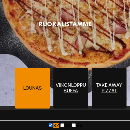
RUOKALISTAMME
VIIKONLOPPU­
TAKE AWAY
LOUNAS
BUFFA
PIZZAT
32
33
34