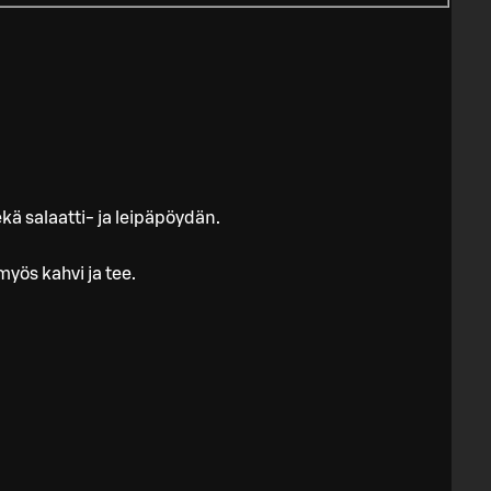
ä salaatti- ja leipäpöydän.
yös kahvi ja tee.