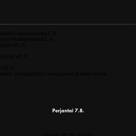
uheliha-perunavuoka L, G
 lyoninkastikkeessa L, G
ipata VE, G
erunat VE, G
 VE, G
laatti- ja leipäpöytä, ruokajuomat ja kahvi tai tee
Perjantai
7.8.
Lounas: 10:30-20:00.