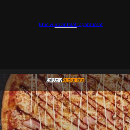
Etusivu
Ravintolat
Tapahtumat
Esittely
Ruokalista