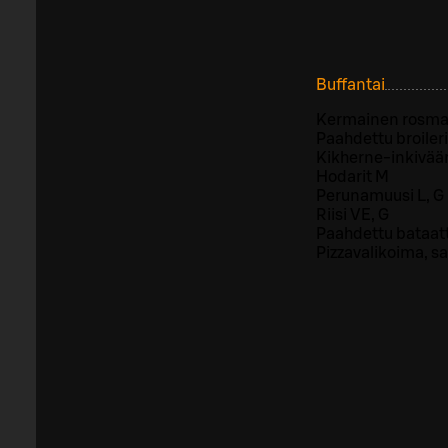
Buffantai
Kermainen rosmar
Paahdettu broiler
Kikherne-inkiväär
Hodarit M
Perunamuusi L, G
Riisi VE, G
Paahdettu bataatt
Pizzavalikoima, sa