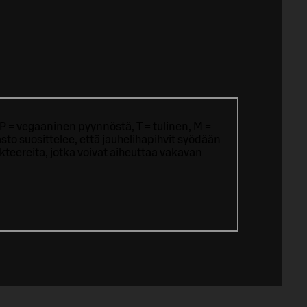
P = vegaaninen pyynnöstä, T = tulinen, M =
sto suosittelee, että jauhelihapihvit syödään
eereita, jotka voivat aiheuttaa vakavan