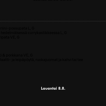
iini-possupata L, G
i hedelmäisessä currykastikkeessa L, G
ipata VE, G
i & porkkana VE, G
laatti- ja leipäpöytä, ruokajuomat ja kahvi tai tee
Lauantai
8.8.