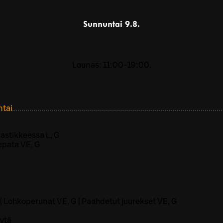
Sunnuntai
9.8.
Lounas: 11:00-19:00.
ntai
astikkeessa L, G
epata VE, G
| Lohkoperunat VE, G | Paahdetut juurekset VE, G
ytä