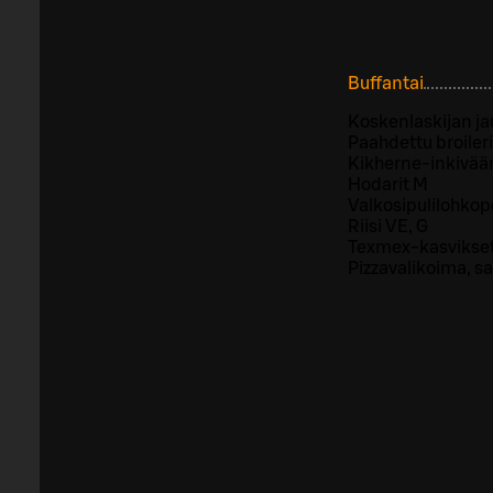
Buffantai
Koskenlaskijan ja
Paahdettu broileri
Kikherne-inkiväär
Hodarit M
Valkosipulilohkop
Riisi VE, G
Texmex-kasvikset
Pizzavalikoima, sa