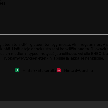
eesi
= gluteeniton, GP = gluteeniton pyynnöstä, VE = vegaaninen, VE
kinää. Lisätietoja annoksista saat henkilökunnalta.
Ruokavira
sakin medium-kypsennetyssä jauhelihassa voi olla EHEC-bakt
ruokamyrkytyksen etenkin lapsille ja iäkkäille henkilöille.
=
Hinta S-Etukortilla
=
Hinta S-Cardilla