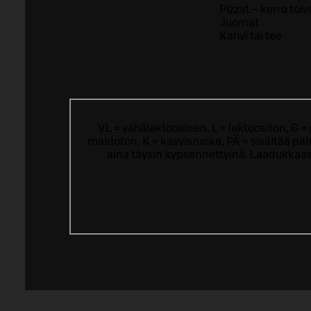
Pizzat – kerro toiv
Juomat
Kahvi tai tee
VL = vähälaktoosinen, L = laktoositon, G 
maidoton, K = kasvisruoka, PÄ = sisältää päh
aina täysin kypsennettyinä. Laadukkaas