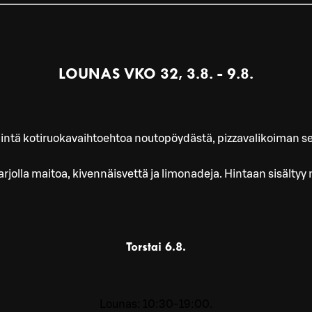
LOUNAS VKO 32, 3.8. - 9.8.
intä kotiruokavaihtoehtoa noutopöydästä, pizzavalikoiman sek
jolla maitoa, kivennäisvettä ja limonadeja. Hintaan sisältyy m
Torstai
6.8.
Lounas: 10:30-19:00.