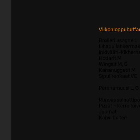
Viikonloppubuffa
Broilerilasagne L
Lihapullat kermak
Inkivääri-kikhern
Hodarit M
Wingsit M, G
Kananuggetit M
Sipulirenkaat VE
Perunamuusi L, G 
Runsas salaattipö
Pizzat – kerro toiv
Juomat
Kahvi tai tee