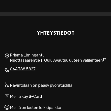
YHTEYSTIEDOT
Prisma Limingantulli
Nuottasaarentie 1
,
Oulu
Avautuu uuteen välilehteen
044 788 5837
Ravintolaan on pääsy pyörätuolilla
Meillä käy S-Card
Meillä on lasten leikkipaikka