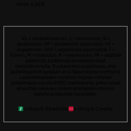
Hinta:
4,50 €
VL = vähälaktoosinen, L = laktoositon, G =
gluteeniton, GP = gluteeniton pyynnöstä, VE =
vegaaninen, VEP = vegaaninen pyynnöstä, T =
tulinen, M = maidoton, K = kasvisruoka, PÄ = sisältää
pähkinää. Lisätietoja annoksista saat
henkilökunnalta.
Ruokavirasto suosittelee, että
jauhelihapihvit syödään aina täysin kypsennettyinä.
Laadukkaassakin medium-kypsennetyssä
jauhelihassa voi olla EHEC-bakteereita, jotka voivat
aiheuttaa vakavan ruokamyrkytyksen etenkin
lapsille ja iäkkäille henkilöille.
=
Hinta S-Etukortilla
=
Hinta S-Cardilla