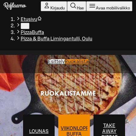
Siirry pääsisältöön
Kirjaudu
Hae
Avaa mobiilivalikko
Etusivu
…
PizzaBuffa
Pizza & Buffa Limingantulli, Oulu
Esittely
Ruokalista
RUOKALISTAMME
TAKE
VIIKONLOPPU-
LOUNAS
AWAY
BUFFA