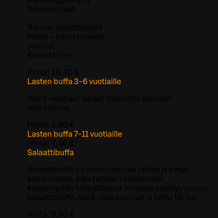
Sipulirenkaat
Runsas salaattipöytä
Pizzat – kerro toiveesi
Juomat
Kahvi tai tee
Hinta:
16,30 €
Lasten buffa 3-6 vuotiaille
Alle 3-vuotiaat lapset maksutta aikuisen
ruokaillessa.
Hinta:
3,30 €
Lasten buffa 7-11 vuotiaille
Hinta:
7,30 €
Salaattibuffa
Salaattibuffa on monipuolinen raikas ja kevyt
kokonaisuus, joka tarjoaa vaihtoehdon
kevyempään herkutteluun. Hintaan sisältyy runsas
salaattipöytä, leipä, ruokajuomat ja kahvi tai tee.
Hinta:
9,90 €