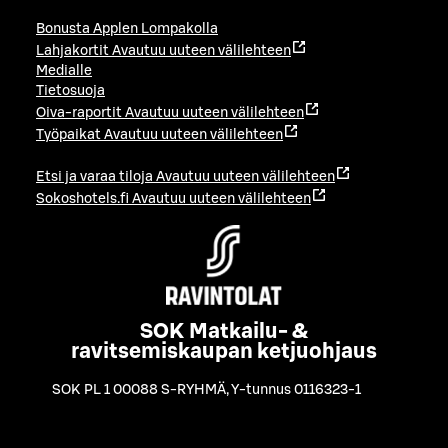
Bonusta Applen Lompakolla
Lahjakortit
Avautuu uuteen välilehteen
Medialle
Tietosuoja
Oiva-raportit
Avautuu uuteen välilehteen
Työpaikat
Avautuu uuteen välilehteen
Etsi ja varaa tiloja
Avautuu uuteen välilehteen
Sokoshotels.fi
Avautuu uuteen välilehteen
SOK Matkailu- &
ravitsemiskaupan ketjuohjaus
SOK PL 1 00088 S-RYHMÄ
,
Y-tunnus 0116323-1