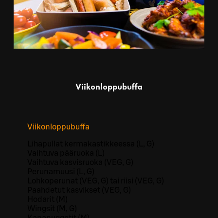
Viikonloppubuffa
Viikonloppubuffa
Lihapullat kermakastikkeessa (L, G)
Vaihtuva pääruoka (L)
Vaihtuva kasvisruoka (VEG, G)
Perunamuusi (L, G)
Lohkoperunat (VEG, G) tai riisi (VEG, G)
Paahdetut kasvikset (VEG, G)
Hodarit (M)
Wingsit (M, G)
Kananuggetit (M)