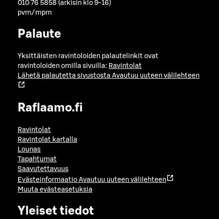
010 76 5858 (arkisin klo 9-16)
pvm/mpm
Palaute
Yksittäisten ravintoloiden palautelinkit ovat
ravintoloiden omilla sivuilla:
Ravintolat
Lähetä palautetta sivustosta
Avautuu uuteen välilehteen
Raflaamo.fi
Ravintolat
Ravintolat kartalla
Lounas
Tapahtumat
Saavutettavuus
Evästeinformaatio
Avautuu uuteen välilehteen
Muuta evästeasetuksia
Yleiset tiedot