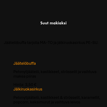
Suut makiaksi
Jäätelöbuffa tarjolla MA-TO ja jälkiruokasirkus PE-SU.
Jäätelöbuffa
Pehmytjäätelö, kastikkeet, strösselit ja vaihtuva
makea piiras
Hinta:
3,50 €
Jälkiruokasirkus
Pehmytjäätelö, kastikkeet & strösselit, karamellit,
popcorn, keksimurut ja vaihtuva leivos