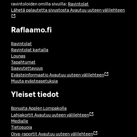
ravintoloiden omilla sivuilla:
Ravintolat
Lähetä palautetta sivustosta
Avautuu uuteen välilehteen
Raflaamo.fi
Ravintolat
Ravintolat kartalla
Lounas
Tapahtumat
Saavutettavuus
Evästeinformaatio
Avautuu uuteen välilehteen
Muuta evästeasetuksia
Yleiset tiedot
Bonusta Applen Lompakolla
Lahjakortit
Avautuu uuteen välilehteen
Medialle
Tietosuoja
Oiva-raportit
Avautuu uuteen välilehteen