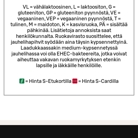
VL = vähälaktoosinen, L = laktoositon, G =
gluteeniton, GP = gluteeniton pyynnöstä, VE =
vegaaninen, VEP = vegaaninen pyynnöstä, T =
tulinen, M = maidoton, K = kasvisruoka, PÄ = sisältää
pähkinää. Lisätietoja annoksista saat
henkilökunnalta.
Ruokavirasto suosittelee, että
jauhelihapihvit syödään aina täysin kypsennettyinä.
Laadukkaassakin medium-kypsennetyssä
jauhelihassa voi olla EHEC-bakteereita, jotka voivat
aiheuttaa vakavan ruokamyrkytyksen etenkin
lapsille ja iäkkäille henkilöille.
=
Hinta S-Etukortilla
=
Hinta S-Cardilla