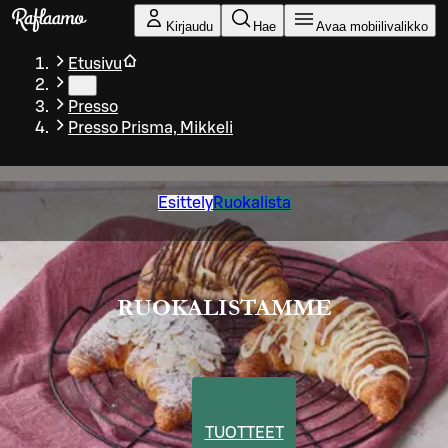
Siirry pääsisältöön
Kirjaudu
Hae
Avaa mobiilivalikko
Etusivu
…
Presso
Presso Prisma, Mikkeli
Esittely
Ruokalista
RUOKALISTAMME
TUOTTEET