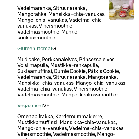
Vadelmarahka, Sitruunarahka,
Mangorahka, Mansikka-chia-vanukas,
Mango-chia-vanukas, Vadelma-chia-
vanukas, Vihersmoothie,
Vadelmasmoothie, Mango-
kookossmoothie
Gluteenittomat
G
Mud cake, Porkkanaleivos, Prinsessaleivos,
Voisilmäpulla, Mustikka-rahkapulla,
Suklaamuffinsi, Dumle Cookie, Pätkis Cookie,
Vadelmarahka, Sitruunarahka, Mangorahka,
Mansikka-chia-vanukas, Mango-chia-vanukas,
Vadelma-chia-vanukas, Vihersmoothie,
Vadelmasmoothie, Mango-kookossmoothie
Vegaaniset
VE
Omenapiirakka, Kardemummakierre,
Mustikkamuffinsi, Mansikka-chia-vanukas,
Mango-chia-vanukas, Vadelma-chia-vanukas,
Vihersmoothie, Vadelmasmoothie, Mango-