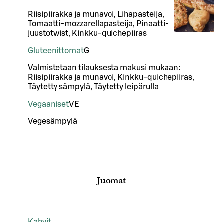
Riisipiirakka ja munavoi, Lihapasteija,
Tomaatti-mozzarellapasteija, Pinaatti-
juustotwist, Kinkku-quichepiiras
Gluteenittomat
G
Valmistetaan tilauksesta makusi mukaan:
Riisipiirakka ja munavoi, Kinkku-quichepiiras,
Täytetty sämpylä, Täytetty leipärulla
Vegaaniset
VE
Vegesämpylä
Juomat
Kahvit