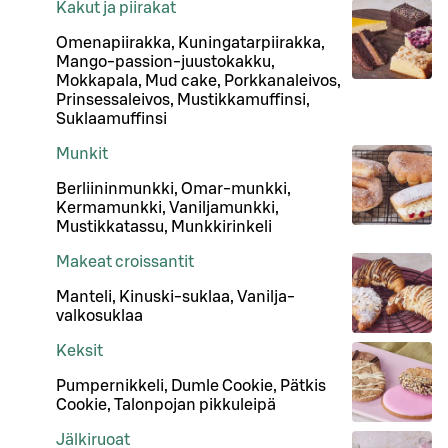
Kakut ja piirakat
Omenapiirakka, Kuningatarpiirakka,
Mango-passion-juustokakku,
Mokkapala, Mud cake, Porkkanaleivos,
Prinsessaleivos, Mustikkamuffinsi,
Suklaamuffinsi
Munkit
Berliininmunkki, Omar-munkki,
Kermamunkki, Vaniljamunkki,
Mustikkatassu, Munkkirinkeli
Makeat croissantit
Manteli, Kinuski-suklaa, Vanilja-
valkosuklaa
Keksit
Pumpernikkeli, Dumle Cookie, Pätkis
Cookie, Talonpojan pikkuleipä
Jälkiruoat