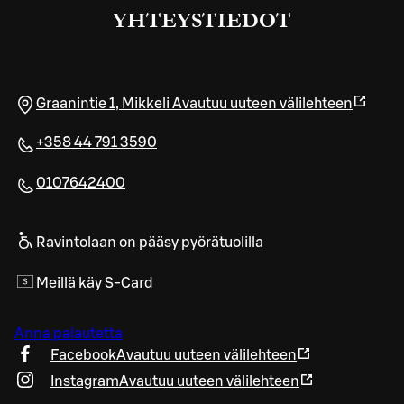
YHTEYSTIEDOT
Graanintie 1
,
Mikkeli
Avautuu uuteen välilehteen
+358 44 791 3590
0107642400
Ravintolaan on pääsy pyörätuolilla
Meillä käy S-Card
Anna palautetta
Facebook
Avautuu uuteen välilehteen
Instagram
Avautuu uuteen välilehteen