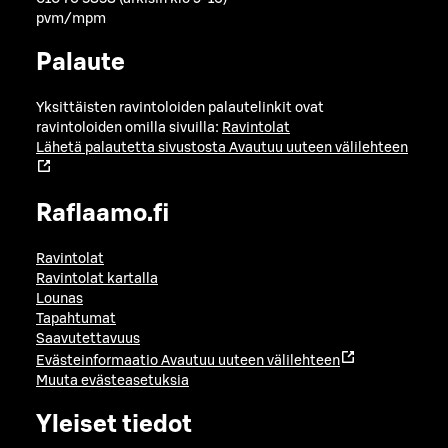
pvm/mpm
Palaute
Yksittäisten ravintoloiden palautelinkit ovat
ravintoloiden omilla sivuilla:
Ravintolat
Lähetä palautetta sivustosta
Avautuu uuteen välilehteen
Raflaamo.fi
Ravintolat
Ravintolat kartalla
Lounas
Tapahtumat
Saavutettavuus
Evästeinformaatio
Avautuu uuteen välilehteen
Muuta evästeasetuksia
Yleiset tiedot