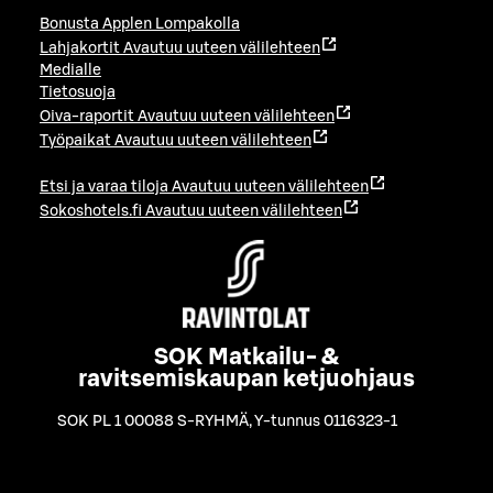
Bonusta Applen Lompakolla
Lahjakortit
Avautuu uuteen välilehteen
Medialle
Tietosuoja
Oiva-raportit
Avautuu uuteen välilehteen
Työpaikat
Avautuu uuteen välilehteen
Etsi ja varaa tiloja
Avautuu uuteen välilehteen
Sokoshotels.fi
Avautuu uuteen välilehteen
SOK Matkailu- &
ravitsemiskaupan ketjuohjaus
SOK PL 1 00088 S-RYHMÄ
,
Y-tunnus 0116323-1