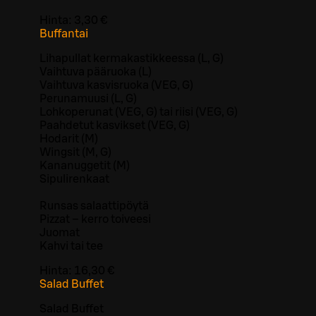
Hinta:
3,30 €
Buffantai
Lihapullat kermakastikkeessa (L, G)
Vaihtuva pääruoka (L)
Vaihtuva kasvisruoka (VEG, G)
Perunamuusi (L, G)
Lohkoperunat (VEG, G) tai riisi (VEG, G)
Paahdetut kasvikset (VEG, G)
Hodarit (M)
Wingsit (M, G)
Kananuggetit (M)
Sipulirenkaat
Runsas salaattipöytä
Pizzat – kerro toiveesi
Juomat
Kahvi tai tee
Hinta:
16,30 €
Salad Buffet
Salad Buffet