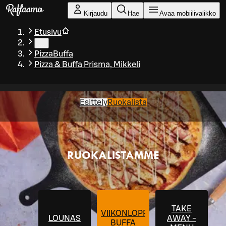
Siirry pääsisältöön
Kirjaudu
Hae
Avaa mobiilivalikko
Etusivu
…
PizzaBuffa
Pizza & Buffa Prisma, Mikkeli
Esittely
Ruokalista
RUOKALISTAMME
TAKE
VIIKONLOPPU­
LOUNAS
AWAY -
BUFFA