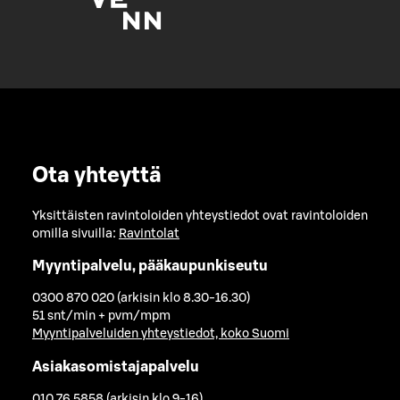
Ota yhteyttä
Yksittäisten ravintoloiden yhteystiedot ovat ravintoloiden
omilla sivuilla:
Ravintolat
Myyntipalvelu, pääkaupunkiseutu
0300 870 020 (arkisin klo 8.30-16.30)
51 snt/min + pvm/mpm
Myyntipalveluiden yhteystiedot, koko Suomi
Asiakasomistajapalvelu
010 76 5858 (arkisin klo 9-16)