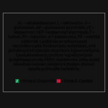
VL = vähälaktoosinen, L = laktoositon, G =
gluteeniton, GP = gluteeniton pyynnöstä, VE =
vegaaninen, VEP = vegaaninen pyynnöstä, T =
tulinen, M = maidoton, K = kasvisruoka, PÄ = sisältää
pähkinää. Lisätietoja annoksista saat
henkilökunnalta.
Ruokavirasto suosittelee, että
jauhelihapihvit syödään aina täysin kypsennettyinä.
Laadukkaassakin medium-kypsennetyssä
jauhelihassa voi olla EHEC-bakteereita, jotka voivat
aiheuttaa vakavan ruokamyrkytyksen etenkin
lapsille ja iäkkäille henkilöille.
=
Hinta S-Etukortilla
=
Hinta S-Cardilla