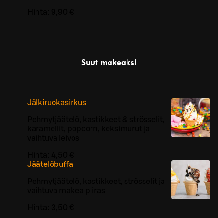
Hinta:
9,90 €
Suut makeaksi
Jälkiruokasirkus
Pehmytjäätelö, kastikkeet & strösselit,
karamellit, popcorn, keksimurut ja
vaihtuva leivos
Hinta:
4,50 €
Jäätelöbuffa
Pehmytjäätelö, kastikkeet, strösselit ja
vaihtuva makea piiras
Hinta:
3,50 €