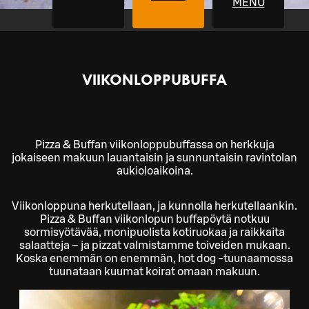
MENU
VIIKONLOPPU­BUFFA
Pizza & Buffan viikonloppubuffassa on herkkuja
jokaiseen makuun lauantaisin ja sunnuntaisin ravintolan
aukioloaikoina.
Viikonloppuna herkutellaan, ja kunnolla herkutellaankin.
Pizza & Buffan viikonlopun buffapöytä notkuu
sormisyötävää, monipuolista kotiruokaa ja raikkaita
salaatteja – ja pizzat valmistamme toiveiden mukaan.
Koska enemmän on enemmän, hot dog -tuunaamossa
tuunataan kuumat koirat omaan makuun.