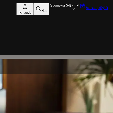
Varaa pöytä
Hae
Kirjaudu