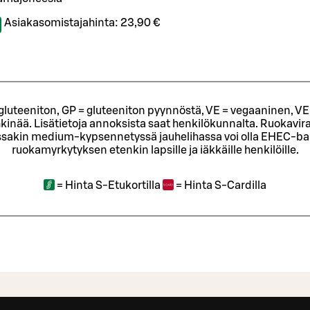
Asiakasomistajahinta:
23,90 €
= gluteeniton, GP = gluteeniton pyynnöstä, VE = vegaaninen, VE
kinää. Lisätietoja annoksista saat henkilökunnalta.
Ruokavira
sakin medium-kypsennetyssä jauhelihassa voi olla EHEC-bakt
ruokamyrkytyksen etenkin lapsille ja iäkkäille henkilöille.
=
Hinta S-Etukortilla
=
Hinta S-Cardilla