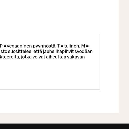
P = vegaaninen pyynnöstä, T = tulinen, M =
sto suosittelee, että jauhelihapihvit syödään
eereita, jotka voivat aiheuttaa vakavan