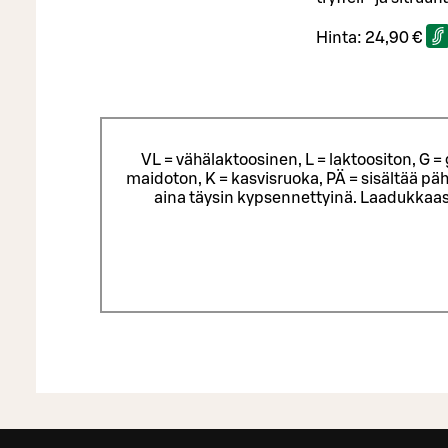
Hinta:
24,90 €
VL = vähälaktoosinen, L = laktoositon, G 
maidoton, K = kasvisruoka, PÄ = sisältää päh
aina täysin kypsennettyinä. Laadukkaas