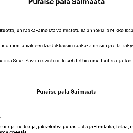
Puraise pala Saimaata
uottajien raaka-aineista valmistetuilla annoksilla Mikkeliss
uomion lähialueen laadukkaisiin raaka-aineisiin ja olla näk
uppa Suur-Savon ravintoloille kehitettiin oma tuotesarja Ta
Puraise pala Saimaata
L
roituja muikkuja, pikkelöityä punasipulia ja -fenkolia, fetaa, 
unamajoneesia