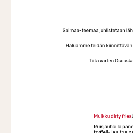
Saimaa-teemaa juhlistetaan lähit
Haluamme teidän kiinnittävän h
Tätä varten Osuuska
Muikku dirty fries
Ruisjauhoilla pane
tryffeli- ja sitru