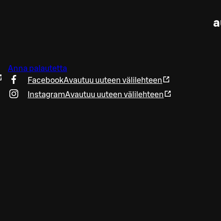
a
Anna palautetta
Facebook
Avautuu uuteen välilehteen
Instagram
Avautuu uuteen välilehteen