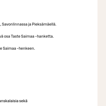
ä, Savonlinnassa ja Pieksämäellä.
yvä osa Taste Saimaa -hanketta.
ste Saimaa -henkeen.
ranskalaisia sekä