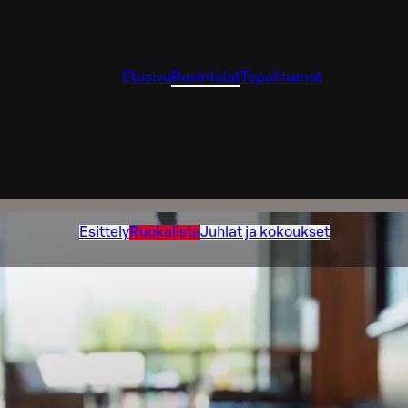
Etusivu
Ravintolat
Tapahtumat
Esittely
Ruokalista
Juhlat ja kokoukset