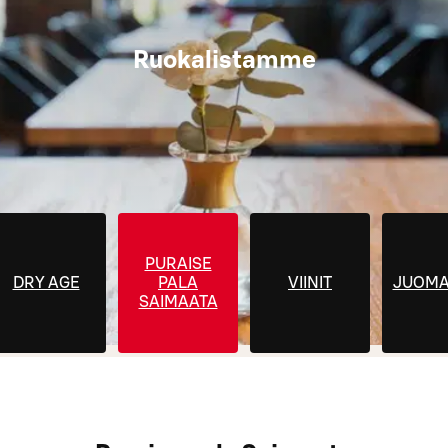
Ruokalistamme
PURAISE
DRY AGE
PALA
VIINIT
JUOMA
SAIMAATA