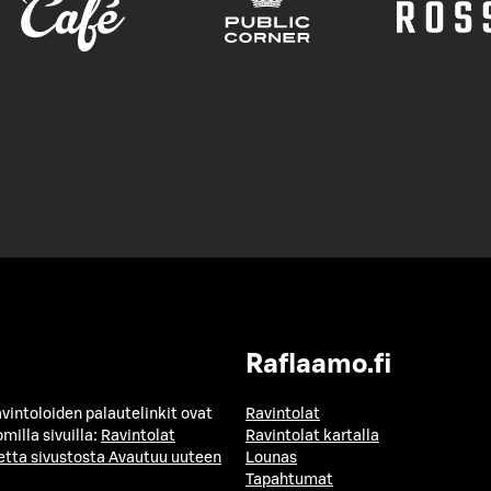
Raflaamo.fi
avintoloiden palautelinkit ovat
Ravintolat
milla sivuilla:
Ravintolat
Ravintolat kartalla
etta sivustosta
Avautuu uuteen
Lounas
Tapahtumat