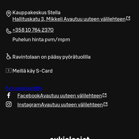
Kauppakeskus Stella
Hallituskatu 3
,
Mikkeli
Avautuu uuteen välilehteen
+358 10 764 2370
Puhelun hinta pvm/mpm
Ravintolaan on pääsy pyörätuolilla
Meillä käy S-Card
Anna palautetta
Facebook
Avautuu uuteen välilehteen
Instagram
Avautuu uuteen välilehteen