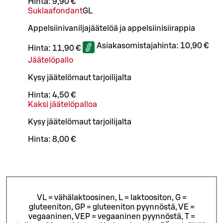
Hinta:
9,90 €
Suklaafondant
G
L
Appelsiinivaniljajäätelöä ja appelsiinisiirappia
Asiakasomistajahinta:
10,90 €
Hinta:
11,90 €
Jäätelöpallo
Kysy jäätelömaut tarjoilijalta
Hinta:
4,50 €
Kaksi jäätelöpalloa
Kysy jäätelömaut tarjoilijalta
Hinta:
8,00 €
VL = vähälaktoosinen, L = laktoositon, G =
gluteeniton, GP = gluteeniton pyynnöstä, VE =
vegaaninen, VEP = vegaaninen pyynnöstä, T =