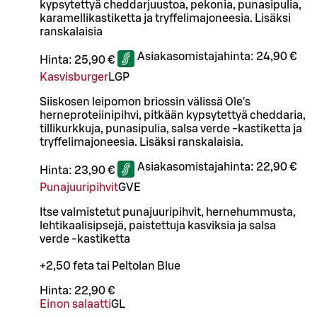
kypsytettyä cheddarjuustoa, pekonia, punasipulia,
karamellikastiketta ja tryffelimajoneesia. Lisäksi
ranskalaisia
Asiakasomistajahinta:
24,90 €
Hinta:
25,90 €
Kasvisburger
L
GP
Siiskosen leipomon briossin välissä Ole's
herneproteiinipihvi, pitkään kypsytettyä cheddaria,
tillikurkkuja, punasipulia, salsa verde -kastiketta ja
tryffelimajoneesia. Lisäksi ranskalaisia.
Asiakasomistajahinta:
22,90 €
Hinta:
23,90 €
Punajuuripihvit
G
VE
Itse valmistetut punajuuripihvit, hernehummusta,
lehtikaalisipsejä, paistettuja kasviksia ja salsa
verde -kastiketta
+2,50 feta tai Peltolan Blue
Hinta:
22,90 €
Einon salaatti
G
L