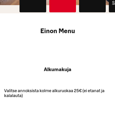
S
Einon Menu
Alkumakuja
Valitse annoksista kolme alkuruokaa 25€ (ei etanat ja
kalalauta)