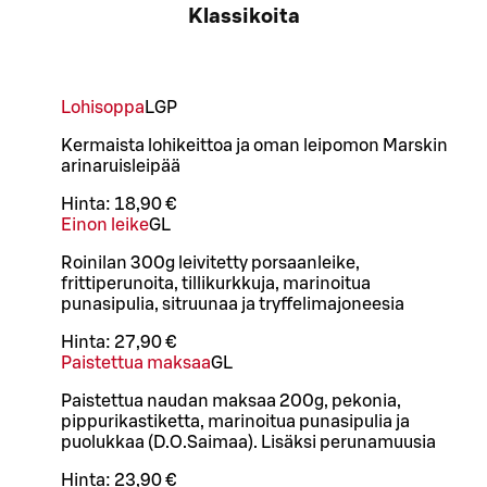
Klassikoita
Lohisoppa
L
GP
Kermaista lohikeittoa ja oman leipomon Marskin
arinaruisleipää
Hinta:
18,90 €
Einon leike
G
L
Roinilan 300g leivitetty porsaanleike,
frittiperunoita, tillikurkkuja, marinoitua
punasipulia, sitruunaa ja tryffelimajoneesia
Hinta:
27,90 €
Paistettua maksaa
G
L
Paistettua naudan maksaa 200g, pekonia,
pippurikastiketta, marinoitua punasipulia ja
puolukkaa (D.O.Saimaa). Lisäksi perunamuusia
Hinta:
23,90 €