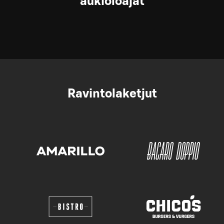
aukioloajat
Ravintolaketjut