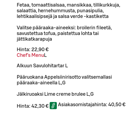
Fetaa, tomaattisalsaa, mansikkaa, tillikurkkuja,
salaattia, hernehummusta, punasipulia,
lehtikaalisipsejä ja salsa verde -kastiketta
Valitse pääraaka-aineeksi: broilerin fileetä,
savustettua tofua, paistettua lohta tai
jättikatkarapuja
Hinta:
22,90 €
Chef's Menu
L
Alkuun Savulohitartar L
Pääruokana Appelsiinirisotto valitsemallasi
pääraaka-aineella L,G
Jälkiruoaksi Lime creme brulee L,G
Asiakasomistajahinta:
40,50 €
Hinta:
42,30 €