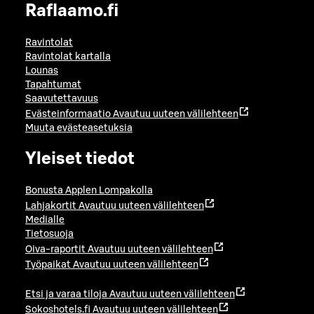
Raflaamo.fi
Ravintolat
Ravintolat kartalla
Lounas
Tapahtumat
Saavutettavuus
Evästeinformaatio
Avautuu uuteen välilehteen
Muuta evästeasetuksia
Yleiset tiedot
Bonusta Applen Lompakolla
Lahjakortit
Avautuu uuteen välilehteen
Medialle
Tietosuoja
Oiva-raportit
Avautuu uuteen välilehteen
Työpaikat
Avautuu uuteen välilehteen
Etsi ja varaa tiloja
Avautuu uuteen välilehteen
Sokoshotels.fi
Avautuu uuteen välilehteen