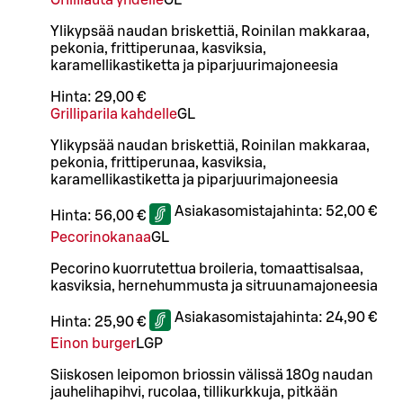
Ylikypsää naudan briskettiä, Roinilan makkaraa,
pekonia, frittiperunaa, kasviksia,
karamellikastiketta ja piparjuurimajoneesia
Hinta:
29,00 €
Grilliparila kahdelle
G
L
Ylikypsää naudan briskettiä, Roinilan makkaraa,
pekonia, frittiperunaa, kasviksia,
karamellikastiketta ja piparjuurimajoneesia
Asiakasomistajahinta:
52,00 €
Hinta:
56,00 €
Pecorinokanaa
G
L
Pecorino kuorrutettua broileria, tomaattisalsaa,
kasviksia, hernehummusta ja sitruunamajoneesia
Asiakasomistajahinta:
24,90 €
Hinta:
25,90 €
Einon burger
L
GP
Siiskosen leipomon briossin välissä 180g naudan
jauhelihapihvi, rucolaa, tillikurkkuja, pitkään