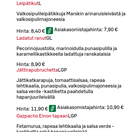
Leipätikut
L
Valkosipulileipätikkuja Marskin arinaruisleivästä ja
valkosipulimajoneesia
Asiakasomistajahinta:
7,90 €
Hinta:
8,40 €
Ladatut ranut
G
L
Pecorinojuustolla, marinoidulla punasipulilla ja
karamellikastikkeella ladattuja ranskalaisia
Hinta:
8,90 €
Jättirapubruchetta
L
GP
Jättikatkarapuja, tomaattisalsaa, rapeaa
lehtikaalia, punasipulia, valkosipulimajoneesia ja
salsa verde -kastiketta paahdetulla
hapanjuurileivällä
Asiakasomistajahinta:
10,90 €
Hinta:
11,90 €
Gazpacho Einon tapaan
L
GP
Fetamurua, rapeaa lehtikaalia ja salsa verde -