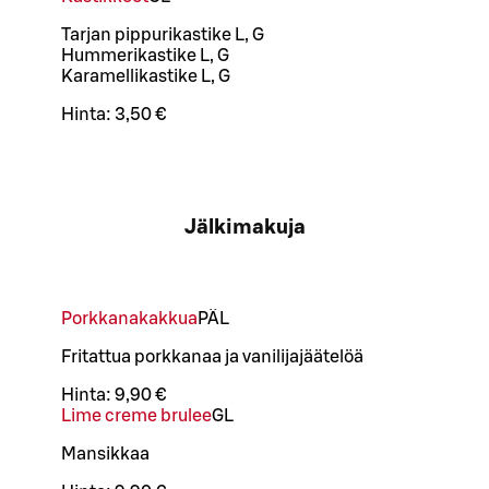
Tarjan pippurikastike L, G
Hummerikastike L, G
Karamellikastike L, G
Hinta:
3,50 €
Jälkimakuja
Porkkanakakkua
PÄ
L
Fritattua porkkanaa ja vanilijajäätelöä
Hinta:
9,90 €
Lime creme brulee
G
L
Mansikkaa