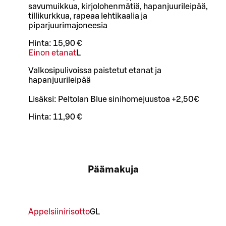
savumuikkua, kirjolohenmätiä, hapanjuurileipää,
tillikurkkua, rapeaa lehtikaalia ja
piparjuurimajoneesia
Hinta:
15,90 €
Einon etanat
L
Valkosipulivoissa paistetut etanat ja
hapanjuurileipää
Lisäksi: Peltolan Blue sinihomejuustoa +2,50€
Hinta:
11,90 €
Päämakuja
Appelsiinirisotto
G
L