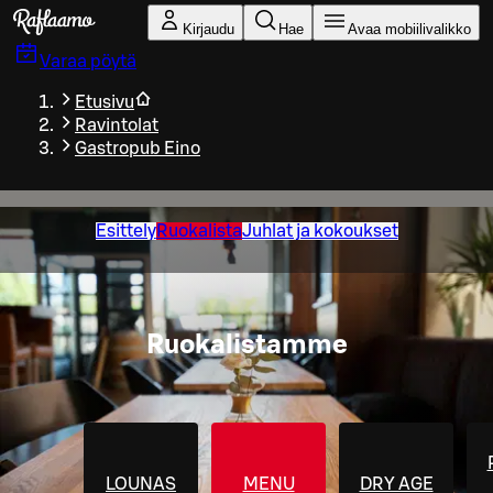
Siirry pääsisältöön
Kirjaudu
Hae
Avaa mobiilivalikko
Varaa pöytä
Etusivu
Ravintolat
Gastropub Eino
Esittely
Ruokalista
Juhlat ja kokoukset
Ruokalistamme
LOUNAS
MENU
DRY AGE