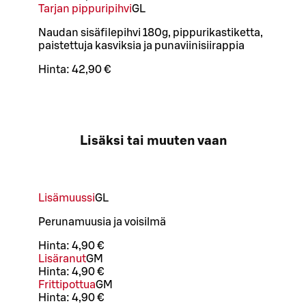
Tarjan pippuripihvi
G
L
Naudan sisäfilepihvi 180g, pippurikastiketta,
paistettuja kasviksia ja punaviinisiirappia
Hinta:
42,90 €
Lisäksi tai muuten vaan
Lisämuussi
G
L
Perunamuusia ja voisilmä
Hinta:
4,90 €
Lisäranut
G
M
Hinta:
4,90 €
Frittipottua
G
M
Hinta:
4,90 €