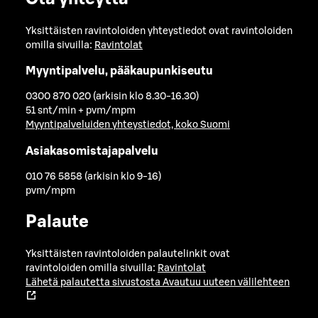
Yksittäisten ravintoloiden yhteystiedot ovat ravintoloiden
omilla sivuilla:
Ravintolat
Myyntipalvelu, pääkaupunkiseutu
0300 870 020 (arkisin klo 8.30-16.30)
51 snt/min + pvm/mpm
Myyntipalveluiden yhteystiedot, koko Suomi
Asiakasomistajapalvelu
010 76 5858 (arkisin klo 9-16)
pvm/mpm
Palaute
Yksittäisten ravintoloiden palautelinkit ovat
ravintoloiden omilla sivuilla:
Ravintolat
Lähetä palautetta sivustosta
Avautuu uuteen välilehteen