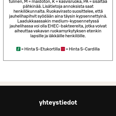
tulinen, M = maidoton, K = kasvisruoka, PÄ = sisältää
pähkinää. Lisätietoja annoksista saat
henkilökunnalta.
Ruokavirasto suosittelee, että
jauhelihapihvit syödään aina täysin kypsennettyinä.
Laadukkaassakin medium-kypsennetyssä
jauhelihassa voi olla EHEC-bakteereita, jotka voivat
aiheuttaa vakavan ruokamyrkytyksen etenkin
lapsille ja iäkkäille henkilöille.
=
Hinta S-Etukortilla
=
Hinta S-Cardilla
yhteystiedot