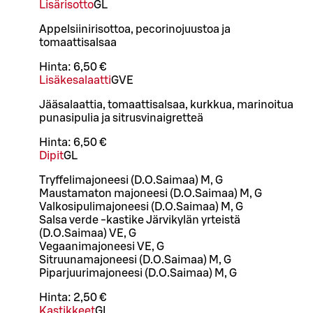
Lisärisotto
G
L
Appelsiinirisottoa, pecorinojuustoa ja
tomaattisalsaa
Hinta:
6,50 €
Lisäkesalaatti
G
VE
Jääsalaattia, tomaattisalsaa, kurkkua, marinoitua
punasipulia ja sitrusvinaigretteä
Hinta:
6,50 €
Dipit
G
L
Tryffelimajoneesi (D.O.Saimaa) M, G
Maustamaton majoneesi (D.O.Saimaa) M, G
Valkosipulimajoneesi (D.O.Saimaa) M, G
Salsa verde -kastike Järvikylän yrteistä
(D.O.Saimaa) VE, G
Vegaanimajoneesi VE, G
Sitruunamajoneesi (D.O.Saimaa) M, G
Piparjuurimajoneesi (D.O.Saimaa) M, G
Hinta:
2,50 €
Kastikkeet
G
L