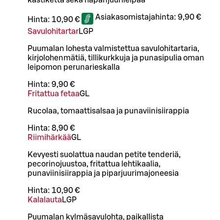
kastiketta sekä hapanjuurileipää
Asiakasomistajahinta:
9,90 €
Hinta:
10,90 €
Savulohitartar
L
GP
Puumalan lohesta valmistettua savulohitartaria,
kirjolohenmätiä, tillikurkkuja ja punasipulia oman
leipomon perunarieskalla
Hinta:
9,90 €
Fritattua fetaa
G
L
Rucolaa, tomaattisalsaa ja punaviinisiirappia
Hinta:
8,90 €
Riimihärkää
G
L
Kevyesti suolattua naudan petite tenderiä,
pecorinojuustoa, fritattua lehtikaalia,
punaviinisiirappia ja piparjuurimajoneesia
Hinta:
10,90 €
Kalalauta
L
GP
Puumalan kylmäsavulohta, paikallista