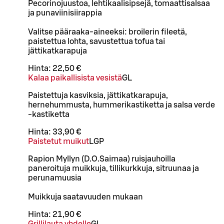
Pecorinojuustoa, lehtikaalisipsejä, tomaattisalsaa
ja punaviinisiirappia
Valitse pääraaka-aineeksi: broilerin fileetä,
paistettua lohta, savustettua tofua tai
jättikatkarapuja
Hinta:
22,50 €
Kalaa paikallisista vesistä
G
L
Paistettuja kasviksia, jättikatkarapuja,
hernehummusta, hummerikastiketta ja salsa verde
-kastiketta
Hinta:
33,90 €
Paistetut muikut
L
GP
Rapion Myllyn (D.O.Saimaa) ruisjauhoilla
paneroituja muikkuja, tillikurkkuja, sitruunaa ja
perunamuusia
Muikkuja saatavuuden mukaan
Hinta:
21,90 €
Grillilauta yhdelle
G
L