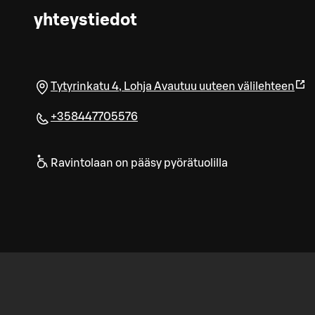
yhteystiedot
Tytyrinkatu 4
,
Lohja
Avautuu uuteen välilehteen
+358447705576
Ravintolaan on pääsy pyörätuolilla