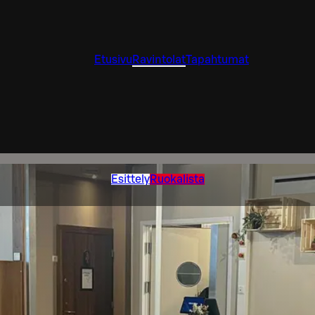
Etusivu
Ravintolat
Tapahtumat
Esittely
Ruokalista