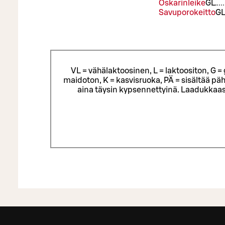
Oskarinleike
G
L
Savuporokeitto
G
VL = vähälaktoosinen, L = laktoositon, G 
maidoton, K = kasvisruoka, PÄ = sisältää päh
aina täysin kypsennettyinä. Laadukkaas