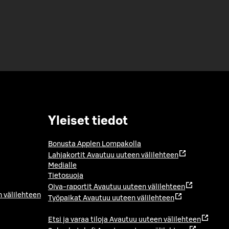
Yleiset tiedot
Bonusta Applen Lompakolla
Lahjakortit
Avautuu uuteen välilehteen
Medialle
Tietosuoja
Oiva-raportit
Avautuu uuteen välilehteen
 välilehteen
Työpaikat
Avautuu uuteen välilehteen
Etsi ja varaa tiloja
Avautuu uuteen välilehteen