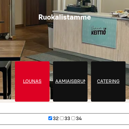
Ruokalistamme
LOUNAS
AAMIAISBRUNSSI
CATERING
32
33
34