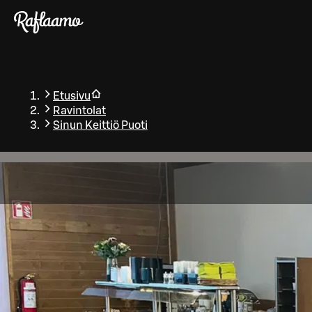
Siirry pääsisältöön
Etusivu
Ravintolat
Sinun Keittiö Puoti