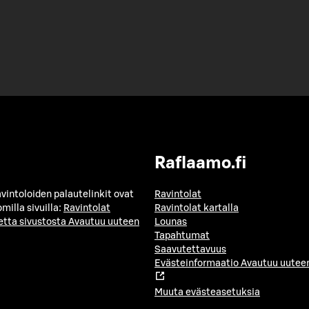
Raflaamo.fi
avintoloiden palautelinkit ovat
Ravintolat
milla sivuilla:
Ravintolat
Ravintolat kartalla
etta sivustosta
Avautuu uuteen
Lounas
Tapahtumat
Saavutettavuus
Evästeinformaatio
Avautuu uuteen
Muuta evästeasetuksia