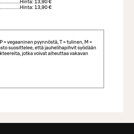
Hinta:
13,90 €
Hinta:
13,90 €
P = vegaaninen pyynnöstä, T = tulinen, M =
sto suosittelee, että jauhelihapihvit syödään
eereita, jotka voivat aiheuttaa vakavan