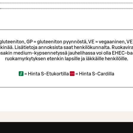
L
= gluteeniton, GP = gluteeniton pyynnöstä, VE = vegaaninen, VE
kinää. Lisätietoja annoksista saat henkilökunnalta.
Ruokavira
sakin medium-kypsennetyssä jauhelihassa voi olla EHEC-bakt
ruokamyrkytyksen etenkin lapsille ja iäkkäille henkilöille.
=
Hinta S-Etukortilla
=
Hinta S-Cardilla