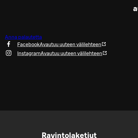
a
Anna palautetta
Facebook
Avautuu uuteen välilehteen
Instagram
Avautuu uuteen välilehteen
Ravintolaketjut