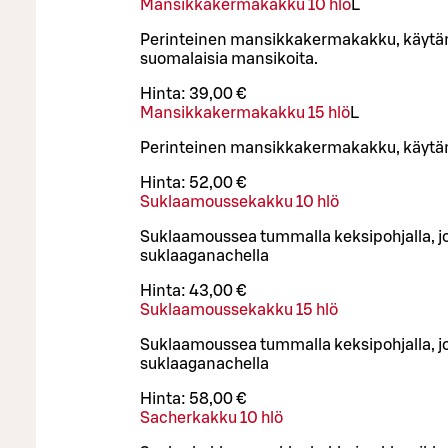
Mansikkakermakakku 10 hlö
L
Perinteinen mansikkakermakakku, käy
suomalaisia mansikoita.
Hinta:
39,00 €
Mansikkakermakakku 15 hlö
L
Perinteinen mansikkakermakakku, käytä
Hinta:
52,00 €
Suklaamoussekakku 10 hlö
Suklaamoussea tummalla keksipohjalla, jo
suklaaganachella
Hinta:
43,00 €
Suklaamoussekakku 15 hlö
Suklaamoussea tummalla keksipohjalla, jo
suklaaganachella
Hinta:
58,00 €
Sacherkakku 10 hlö