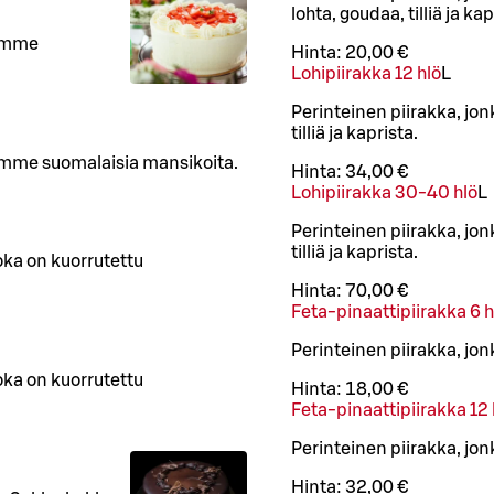
lohta, goudaa, tilliä ja kap
tämme
Hinta:
20,00 €
Lohipiirakka 12 hlö
L
Perinteinen piirakka, jo
tilliä ja kaprista.
mme suomalaisia mansikoita.
Hinta:
34,00 €
Lohipiirakka 30-40 hlö
L
Perinteinen piirakka, jo
tilliä ja kaprista.
ka on kuorrutettu
Hinta:
70,00 €
Feta-pinaattipiirakka 6 h
Perinteinen piirakka, jon
ka on kuorrutettu
Hinta:
18,00 €
Feta-pinaattipiirakka 12 
Perinteinen piirakka, jon
Hinta:
32,00 €