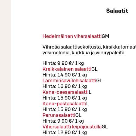
Salaatit
Hedelmäinen vihersalaatti
G
M
Vihreää salaattisekoitusta, kirsikkatomaat
vesimelonia, kurkkua ja viinirypäleitä
Hinta:
9,90 €
/
1 kg
Kreikkalainen salaatti
G
L
Hinta:
14,90 €
/
1 kg
Lämminsavulohisalaatti
G
L
Hinta:
16,90 €
/
1 kg
Kana-caesarsalaatti
L
Hinta:
15,90 €
/
1 kg
Kana-pastasalaatti
L
Hinta:
15,90 €
/
1 kg
Perunasalaatti
G
L
Hinta:
9,90 €
/
1 kg
Vihersalaatti leipäjuustolla
G
L
Hinta:
12,90 €
/
1 kg