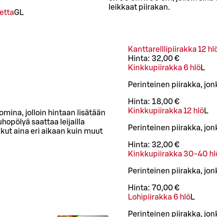
leikkaat piirakan.
etta
G
L
Kanttarelllipiirakka 12 hl
Hinta:
32,00 €
Kinkkupiirakka 6 hlö
L
Perinteinen piirakka, jo
Hinta:
18,00 €
Kinkkupiirakka 12 hlö
L
mina, jolloin hintaan lisätään
uhopölyä saattaa leijailla
Perinteinen piirakka, jo
ut aina eri aikaan kuin muut
Hinta:
32,00 €
Kinkkupiirakka 30-40 hl
Perinteinen piirakka, jo
Hinta:
70,00 €
Lohipiirakka 6 hlö
L
Perinteinen piirakka, jo