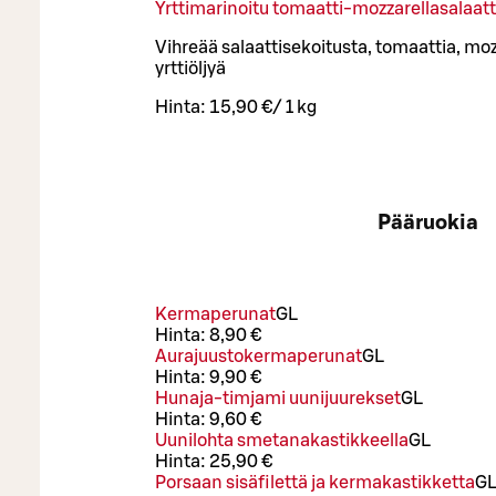
Yrttimarinoitu tomaatti-mozzarellasalaatt
Vihreää salaattisekoitusta, tomaattia, moz
yrttiöljyä
Hinta:
15,90 €
/
1 kg
Pääruokia
Kermaperunat
G
L
Hinta:
8,90 €
Aurajuustokermaperunat
G
L
Hinta:
9,90 €
Hunaja-timjami uunijuurekset
G
L
Hinta:
9,60 €
Uunilohta smetanakastikkeella
G
L
Hinta:
25,90 €
Porsaan sisäfilettä ja kermakastikketta
G