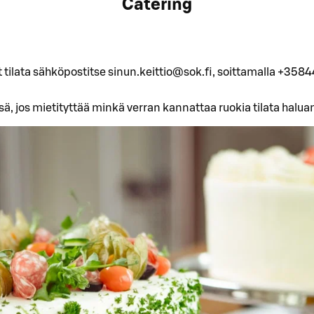
Catering
t tilata sähköpostitse sinun.keittio@sok.fi, soittamalla +35
 jos mietityttää minkä verran kannattaa ruokia tilata haluam