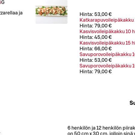
i
G
zarellaa ja
Hinta:
53,00 €
Katkarapuvoileipäkakku 
Hinta:
79,00 €
Kasvisvoileipäkakku 10 h
Hinta:
45,00 €
Kasvisvoileipäkakku 15 h
Hinta:
66,00 €
Savuporovoileipäkakku 1
Hinta:
53,00 €
Savuporovoileipäkakku 1
Hinta:
79,00 €
Su
6 henkilön ja 12 henkilön piira
L
on 50 cm x 30 cm, jolloin sin