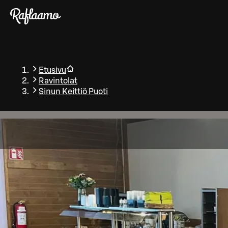
Siirry pääsisältöön
Etusivu
Ravintolat
Sinun Keittiö Puoti