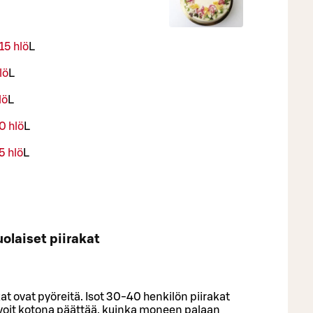
15 hlö
L
lö
L
lö
L
0 hlö
L
5 hlö
L
olaiset piirakat
kat ovat pyöreitä. Isot 30-40 henkilön piirakat
ä voit kotona päättää, kuinka moneen palaan