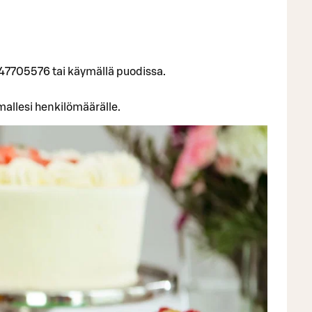
8447705576 tai käymällä puodissa.
allesi henkilömäärälle.