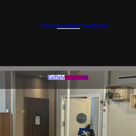
Etusivu
Ravintolat
Tapahtumat
Esittely
Ruokalista