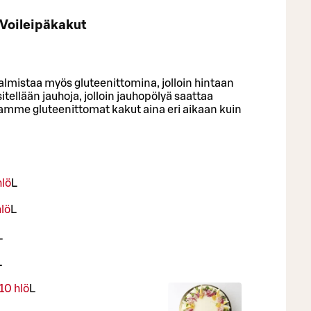
Voileipäkakut
almistaa myös gluteenittomina, jolloin hintaan
itellään jauhoja, jolloin jauhopölyä saattaa
stamme gluteenittomat kakut aina eri aikaan kuin
hlö
L
lö
L
L
L
10 hlö
L