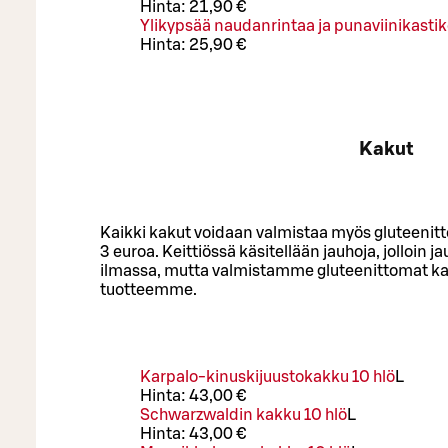
Hinta:
21,90 €
Ylikypsää naudanrintaa ja punaviinikastik
Hinta:
25,90 €
Kakut
Kaikki kakut voidaan valmistaa myös gluteenitto
3 euroa. Keittiössä käsitellään jauhoja, jolloin ja
ilmassa, mutta valmistamme gluteenittomat kak
tuotteemme.
Karpalo-kinuskijuustokakku 10 hlö
L
Hinta:
43,00 €
Schwarzwaldin kakku 10 hlö
L
Hinta:
43,00 €