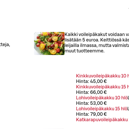
Kaikki voileipäkakut voidaan v
lisätään 5 euroa. Keittiössä käs
teja,
leijailla ilmassa, mutta valmi
muut tuotteemme.
Kinkkuvoileipäkakku 10 
Hinta:
45,00 €
Kinkkuvoileipäkakku 15 h
Hinta:
66,00 €
Lohivoileipäkakku 10 hlö
Hinta:
53,00 €
Lohivoileipäkakku 15 hlö
Hinta:
79,00 €
Katkarapuvoileipäkakku 