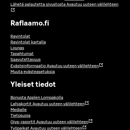
Lähetä palautetta sivustosta
Avautuu uuteen välilehteen
Raflaamo.fi
Ravintolat
Ravintolat kartalla
Lounas
Tapahtumat
Saavutettavuus
Evästeinformaatio
Avautuu uuteen välilehteen
Muuta evästeasetuksia
Yleiset tiedot
Bonusta Applen Lompakolla
Lahjakortit
Avautuu uuteen välilehteen
Medialle
Tietosuoja
Oiva-raportit
Avautuu uuteen välilehteen
Työpaikat
Avautuu uuteen välilehteen