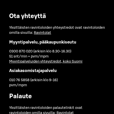
Ota yhteyttä
Yksittäisten ravintoloiden yhteystiedot ovat ravintoloiden
omilla sivuilla:
Ravintolat
Myyntipalvelu, pääkaupunkiseutu
0300 870 020 (arkisin klo 8.30-16.30)
51 snt/min + pvm/mpm
Myyntipalveluiden yhteystiedot, koko Suomi
Asiakasomistajapalvelu
010 76 5858 (arkisin klo 9-16)
pvm/mpm
Palaute
Yksittäisten ravintoloiden palautelinkit ovat
ravintoloiden omilla sivuilla:
Ravintolat