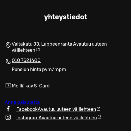
yhteystiedot
Valtakatu 33
,
Lappeenranta
Avautuu uuteen
välilehteen
010 7621400
Puhelun hinta pvm/mpm
Meillä käy S-Card
Anna palautetta
Facebook
Avautuu uuteen välilehteen
Instagram
Avautuu uuteen välilehteen