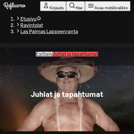
Siirry pääsisältöön
Kirjaudu
Hae
Avaa mobiilivalikko
Etusivu
Ravintolat
Las Palmas Lappeenranta
Esittely
Juhlat ja tapahtumat
Juhlat ja tapahtumat