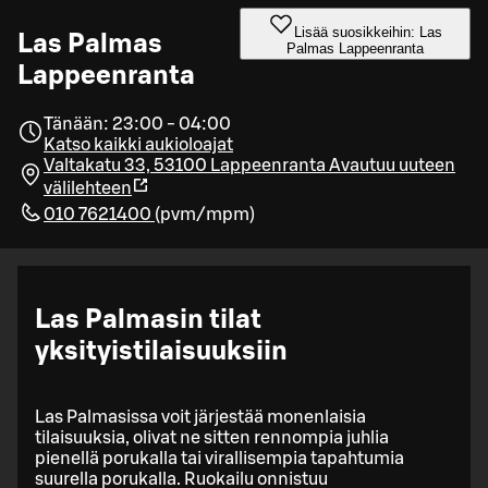
Lisää suosikkeihin: Las
Las Palmas
Palmas Lappeenranta
Lappeenranta
Tänään: 23:00 - 04:00
Katso kaikki aukioloajat
Valtakatu 33, 53100 Lappeenranta
Avautuu uuteen
välilehteen
010 7621400
(
pvm/mpm
)
Las Palmasin tilat
yksityistilaisuuksiin
Las Palmasissa voit järjestää monenlaisia
tilaisuuksia, olivat ne sitten rennompia juhlia
pienellä porukalla tai virallisempia tapahtumia
suurella porukalla. Ruokailu onnistuu