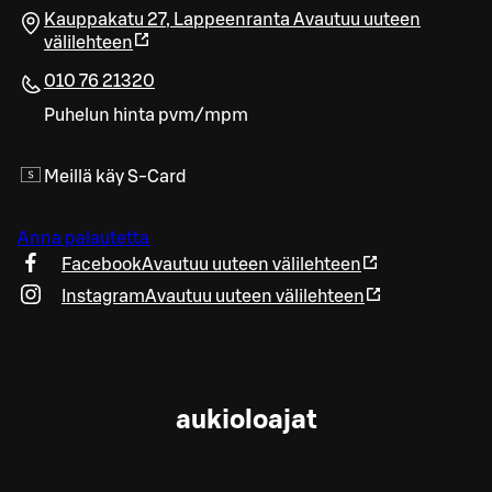
Kauppakatu 27
,
Lappeenranta
Avautuu uuteen
välilehteen
010 76 21320
Puhelun hinta pvm/mpm
Meillä käy S-Card
Anna palautetta
Facebook
Avautuu uuteen välilehteen
Instagram
Avautuu uuteen välilehteen
aukioloajat