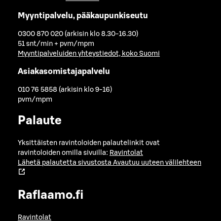
Myyntipalvelu, pääkaupunkiseutu
0300 870 020 (arkisin klo 8.30-16.30)
51 snt/min + pvm/mpm
Myyntipalveluiden yhteystiedot, koko Suomi
Asiakasomistajapalvelu
010 76 5858 (arkisin klo 9-16)
pvm/mpm
Palaute
Yksittäisten ravintoloiden palautelinkit ovat
ravintoloiden omilla sivuilla:
Ravintolat
Lähetä palautetta sivustosta
Avautuu uuteen välilehteen
Raflaamo.fi
Ravintolat