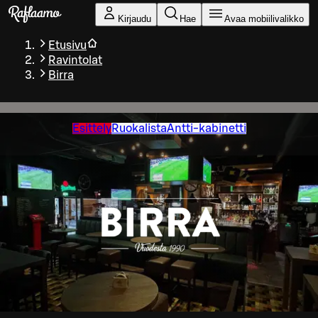
Siirry pääsisältöön
Kirjaudu
Hae
Avaa mobiilivalikko
Etusivu
Ravintolat
Birra
Esittely
Ruokalista
Antti-kabinetti