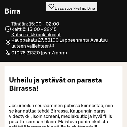
Lisää suosikkeihin: Birra
Birra
Tänään: 15:00 - 02:00
Keittiö: 15:00 - 22:45
Katso kaikki aukioloajat
Kauppakatu 27, 53100 Lappeenranta
Avautuu
uuteen välilehteen
010 76 21320
(
pvm/mpm
)
Urheilu ja ystävät on parasta
Birrassa!
Jos urheilun seuraaminen pubissa kiinnostaa, niin
se kannattaa tehdä Birrassa. Kaupungin paras
videotykki, isoin screeni, mediakuutio ja hyvä fiilis
pakattu samaan tilaan. Maistuva pubiruokalista