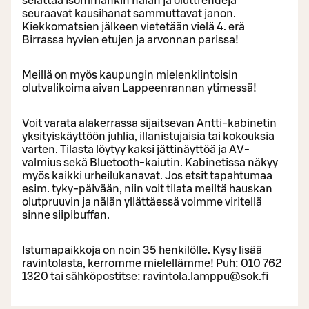
selättää isommankin nälän ja oluttrendejä
seuraavat kausihanat sammuttavat janon.
Kiekkomatsien jälkeen vietetään vielä 4. erä
Birrassa hyvien etujen ja arvonnan parissa!
Meillä on myös kaupungin mielenkiintoisin
olutvalikoima aivan Lappeenrannan ytimessä!
Voit varata alakerrassa sijaitsevan Antti-kabinetin
yksityiskäyttöön juhlia, illanistujaisia tai kokouksia
varten. Tilasta löytyy kaksi jättinäyttöä ja AV-
valmius sekä Bluetooth-kaiutin. Kabinetissa näkyy
myös kaikki urheilukanavat. Jos etsit tapahtumaa
esim. tyky-päivään, niin voit tilata meiltä hauskan
olutpruuvin ja nälän yllättäessä voimme viritellä
sinne siipibuffan.
Istumapaikkoja on noin 35 henkilölle. Kysy lisää
ravintolasta, kerromme mielellämme! Puh: 010 762
1320 tai sähköpostitse: ravintola.lamppu@sok.fi