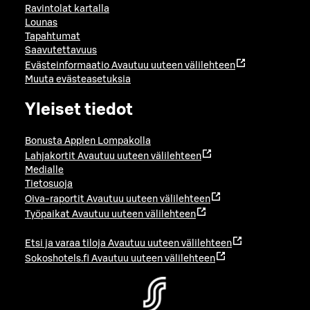
Ravintolat kartalla
Lounas
Tapahtumat
Saavutettavuus
Evästeinformaatio
Avautuu uuteen välilehteen
Muuta evästeasetuksia
Yleiset tiedot
Bonusta Applen Lompakolla
Lahjakortit
Avautuu uuteen välilehteen
Medialle
Tietosuoja
Oiva-raportit
Avautuu uuteen välilehteen
Työpaikat
Avautuu uuteen välilehteen
Etsi ja varaa tiloja
Avautuu uuteen välilehteen
Sokoshotels.fi
Avautuu uuteen välilehteen