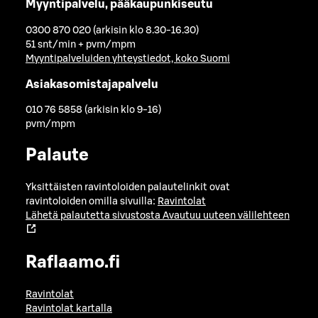
Myyntipalvelu, pääkaupunkiseutu
0300 870 020 (arkisin klo 8.30-16.30)
51 snt/min + pvm/mpm
Myyntipalveluiden yhteystiedot, koko Suomi
Asiakasomistajapalvelu
010 76 5858 (arkisin klo 9-16)
pvm/mpm
Palaute
Yksittäisten ravintoloiden palautelinkit ovat
ravintoloiden omilla sivuilla:
Ravintolat
Lähetä palautetta sivustosta
Avautuu uuteen välilehteen
Raflaamo.fi
Ravintolat
Ravintolat kartalla