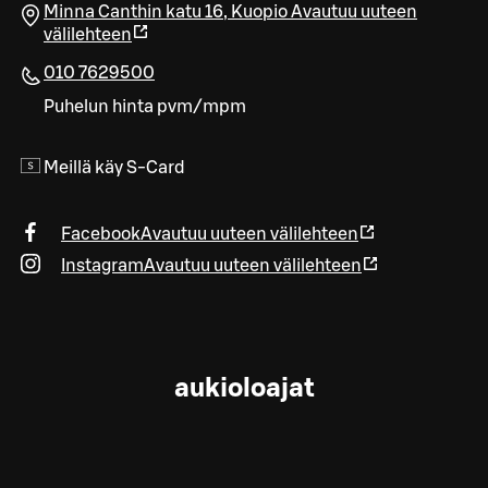
Minna Canthin katu 16
,
Kuopio
Avautuu uuteen
välilehteen
010 7629500
Puhelun hinta pvm/mpm
Meillä käy S-Card
Facebook
Avautuu uuteen välilehteen
Instagram
Avautuu uuteen välilehteen
aukioloajat