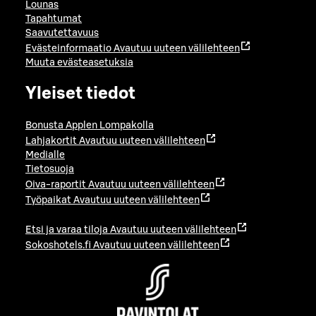
Lounas
Tapahtumat
Saavutettavuus
Evästeinformaatio
Avautuu uuteen välilehteen
Muuta evästeasetuksia
Yleiset tiedot
Bonusta Applen Lompakolla
Lahjakortit
Avautuu uuteen välilehteen
Medialle
Tietosuoja
Oiva-raportit
Avautuu uuteen välilehteen
Työpaikat
Avautuu uuteen välilehteen
Etsi ja varaa tiloja
Avautuu uuteen välilehteen
Sokoshotels.fi
Avautuu uuteen välilehteen