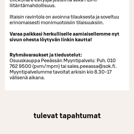
ClickShare esitysjärjestelmä sekä HDMI-
liitäntämahdollisuus.
Iltaisin ravintola on avoinna tilauksesta ja soveltuu
erinomaisesti monimuotoisiin tilaisuuksiin.
Varaa paikkasi herkulliselle aamiaisellemme nyt
sivun ohesta löytyvän linkin kautta!
Ryhmävaraukset ja tiedustelut:
Osuuskauppa Peeässän Myyntipalvelu: Puh. 010
762 9500 (pvm/mpm) tai sales.peeassa@sok.fi.
Myyntipalvelumme tavoitat arkisin klo 8.30-17
välisenä aikana.
tulevat tapahtumat