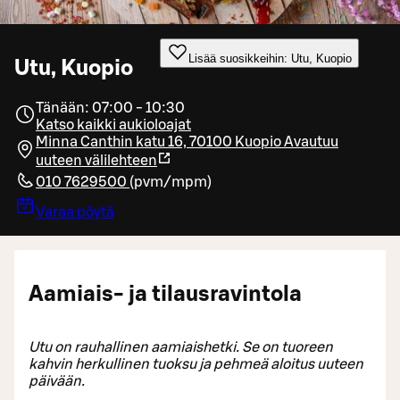
Lisää suosikkeihin: Utu, Kuopio
Utu, Kuopio
Tänään: 07:00 - 10:30
Katso kaikki aukioloajat
Minna Canthin katu 16, 70100 Kuopio
Avautuu
uuteen välilehteen
010 7629500
(
pvm/mpm
)
Varaa pöytä
Aamiais- ja tilausravintola
Utu on rauhallinen aamiaishetki. Se on tuoreen
kahvin herkullinen tuoksu ja pehmeä aloitus uuteen
päivään.