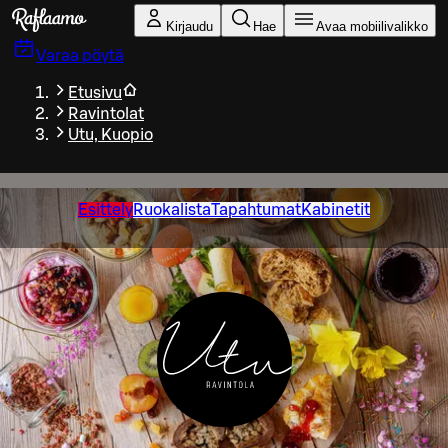
Siirry pääsisältöön
Kirjaudu
Hae
Avaa mobiilivalikko
Varaa pöytä
Etusivu
Ravintolat
Utu, Kuopio
Esittely
Ruokalista
Tapahtumat
Kabinetit