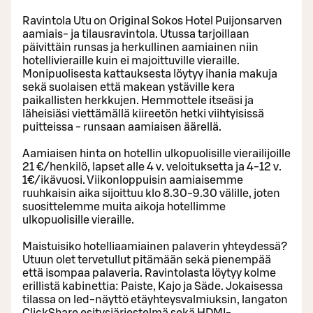
Ravintola Utu on Original Sokos Hotel Puijonsarven
aamiais- ja tilausravintola. Utussa tarjoillaan
päivittäin runsas ja herkullinen aamiainen niin
hotellivieraille kuin ei majoittuville vieraille.
Monipuolisesta kattauksesta löytyy ihania makuja
sekä suolaisen että makean ystäville kera
paikallisten herkkujen. Hemmottele itseäsi ja
läheisiäsi viettämällä kiireetön hetki viihtyisissä
puitteissa - runsaan aamiaisen äärellä.
Aamiaisen hinta on hotellin ulkopuolisille vierailijoille
21 €/henkilö, lapset alle 4 v. veloituksetta ja 4-12 v.
1€/ikävuosi. Viikonloppuisin aamiaisemme
ruuhkaisin aika sijoittuu klo 8.30-9.30 välille, joten
suosittelemme muita aikoja hotellimme
ulkopuolisille vieraille.
Maistuisiko hotelliaamiainen palaverin yhteydessä?
Utuun olet tervetullut pitämään sekä pienempää
että isompaa palaveria. Ravintolasta löytyy kolme
erillistä kabinettia: Paiste, Kajo ja Säde. Jokaisessa
tilassa on led-näyttö etäyhteysvalmiuksin, langaton