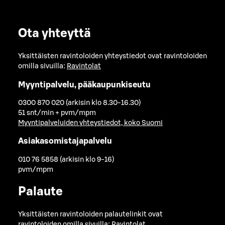
Ota yhteyttä
Yksittäisten ravintoloiden yhteystiedot ovat ravintoloiden
omilla sivuilla:
Ravintolat
Myyntipalvelu, pääkaupunkiseutu
0300 870 020 (arkisin klo 8.30-16.30)
51 snt/min + pvm/mpm
Myyntipalveluiden yhteystiedot, koko Suomi
Asiakasomistajapalvelu
010 76 5858 (arkisin klo 9-16)
pvm/mpm
Palaute
Yksittäisten ravintoloiden palautelinkit ovat
ravintoloiden omilla sivuilla:
Ravintolat