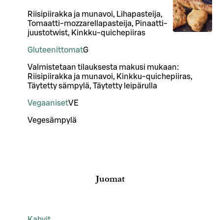
Riisipiirakka ja munavoi, Lihapasteija,
Tomaatti-mozzarellapasteija, Pinaatti-
juustotwist, Kinkku-quichepiiras
Gluteenittomat
G
Valmistetaan tilauksesta makusi mukaan:
Riisipiirakka ja munavoi, Kinkku-quichepiiras,
Täytetty sämpylä, Täytetty leipärulla
Vegaaniset
VE
Vegesämpylä
Juomat
Kahvit