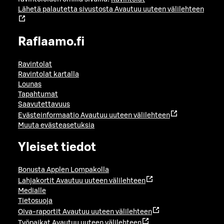
Lähetä palautetta sivustosta
Avautuu uuteen välilehteen
Raflaamo.fi
Ravintolat
Ravintolat kartalla
Lounas
Tapahtumat
Saavutettavuus
Evästeinformaatio
Avautuu uuteen välilehteen
Muuta evästeasetuksia
Yleiset tiedot
Bonusta Applen Lompakolla
Lahjakortit
Avautuu uuteen välilehteen
Medialle
Tietosuoja
Oiva-raportit
Avautuu uuteen välilehteen
Työpaikat
Avautuu uuteen välilehteen