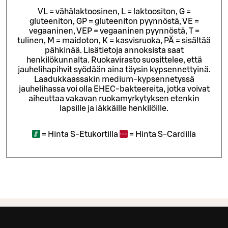
VL = vähälaktoosinen, L = laktoositon, G =
gluteeniton, GP = gluteeniton pyynnöstä, VE =
vegaaninen, VEP = vegaaninen pyynnöstä, T =
tulinen, M = maidoton, K = kasvisruoka, PÄ = sisältää
pähkinää. Lisätietoja annoksista saat
henkilökunnalta.
Ruokavirasto suosittelee, että
jauhelihapihvit syödään aina täysin kypsennettyinä.
Laadukkaassakin medium-kypsennetyssä
jauhelihassa voi olla EHEC-bakteereita, jotka voivat
aiheuttaa vakavan ruokamyrkytyksen etenkin
lapsille ja iäkkäille henkilöille.
=
Hinta S-Etukortilla
=
Hinta S-Cardilla