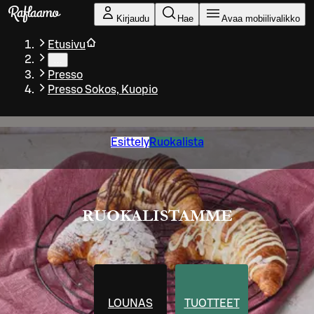
Siirry pääsisältöön
Kirjaudu
Hae
Avaa mobiilivalikko
Etusivu
…
Presso
Presso Sokos, Kuopio
Esittely
Ruokalista
RUOKALISTAMME
LOUNAS
TUOTTEET