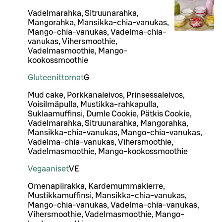
Vadelmarahka, Sitruunarahka,
Mangorahka, Mansikka-chia-vanukas,
Mango-chia-vanukas, Vadelma-chia-
vanukas, Vihersmoothie,
Vadelmasmoothie, Mango-
kookossmoothie
Gluteenittomat
G
Mud cake, Porkkanaleivos, Prinsessaleivos,
Voisilmäpulla, Mustikka-rahkapulla,
Suklaamuffinsi, Dumle Cookie, Pätkis Cookie,
Vadelmarahka, Sitruunarahka, Mangorahka,
Mansikka-chia-vanukas, Mango-chia-vanukas,
Vadelma-chia-vanukas, Vihersmoothie,
Vadelmasmoothie, Mango-kookossmoothie
Vegaaniset
VE
Omenapiirakka, Kardemummakierre,
Mustikkamuffinsi, Mansikka-chia-vanukas,
Mango-chia-vanukas, Vadelma-chia-vanukas,
Vihersmoothie, Vadelmasmoothie, Mango-