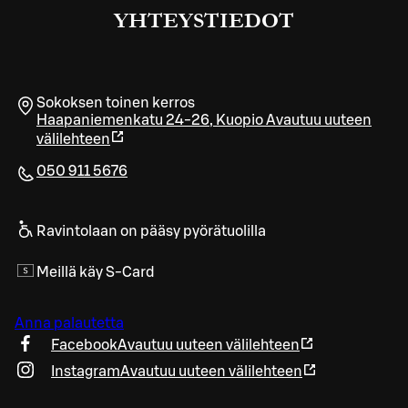
YHTEYSTIEDOT
Sokoksen toinen kerros
Haapaniemenkatu 24-26
,
Kuopio
Avautuu uuteen
välilehteen
050 911 5676
Ravintolaan on pääsy pyörätuolilla
Meillä käy S-Card
Anna palautetta
Facebook
Avautuu uuteen välilehteen
Instagram
Avautuu uuteen välilehteen