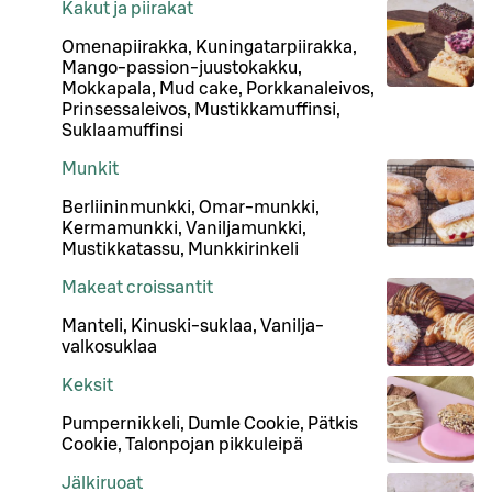
Kakut ja piirakat
Omenapiirakka, Kuningatarpiirakka,
Mango-passion-juustokakku,
Mokkapala, Mud cake, Porkkanaleivos,
Prinsessaleivos, Mustikkamuffinsi,
Suklaamuffinsi
Munkit
Berliininmunkki, Omar-munkki,
Kermamunkki, Vaniljamunkki,
Mustikkatassu, Munkkirinkeli
Makeat croissantit
Manteli, Kinuski-suklaa, Vanilja-
valkosuklaa
Keksit
Pumpernikkeli, Dumle Cookie, Pätkis
Cookie, Talonpojan pikkuleipä
Jälkiruoat