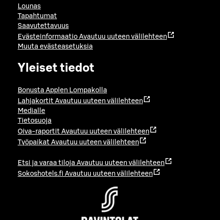
Lounas
Tapahtumat
Saavutettavuus
Evästeinformaatio
Avautuu uuteen välilehteen
Muuta evästeasetuksia
Yleiset tiedot
Bonusta Applen Lompakolla
Lahjakortit
Avautuu uuteen välilehteen
Medialle
Tietosuoja
Oiva-raportit
Avautuu uuteen välilehteen
Työpaikat
Avautuu uuteen välilehteen
Etsi ja varaa tiloja
Avautuu uuteen välilehteen
Sokoshotels.fi
Avautuu uuteen välilehteen