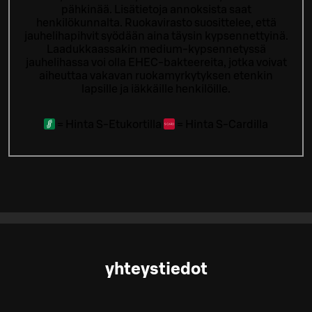
pähkinää. Lisätietoja annoksista saat
henkilökunnalta.
Ruokavirasto suosittelee, että
jauhelihapihvit syödään aina täysin kypsennettyinä.
Laadukkaassakin medium-kypsennetyssä
jauhelihassa voi olla EHEC-bakteereita, jotka voivat
aiheuttaa vakavan ruokamyrkytyksen etenkin
lapsille ja iäkkäille henkilöille.
=
Hinta S-Etukortilla
=
Hinta S-Cardilla
yhteystiedot