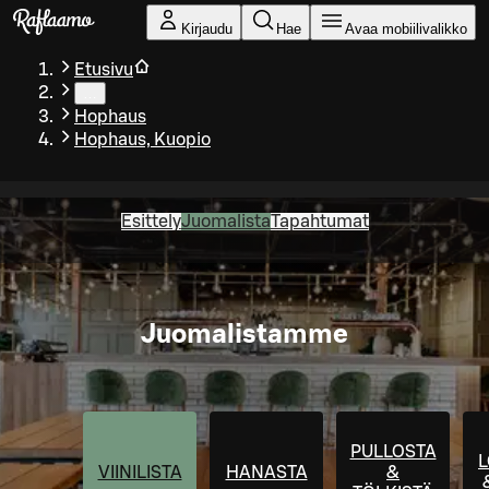
Siirry pääsisältöön
Kirjaudu
Hae
Avaa mobiilivalikko
Etusivu
…
Hophaus
Hophaus, Kuopio
Esittely
Juomalista
Tapahtumat
Juomalistamme
PULLOSTA
VIINILISTA
HANASTA
&