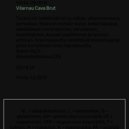
Hinta:
38,00 €
Vilarnau Cava Brut
Tuoksu on hedelmäinen ja raikas, viheromenaa ja
persikkaa. Maku on erittäin kuiva, keskihapokas,
aavistuksen mineraalinen, sitruksinen,
hedelmäinen, kevyen paahteinen ja hennon
yrttinen. Kokonaisuutta ryhdittävät eloisat kuplat
jotka korostavat viinin hapokkuutta.
Sokeri 9g/L
Alkoholipitoisuus 11%
12cl 8,10
Hinta:
41,50 €
VL = vähälaktoosinen, L = laktoositon, G =
gluteeniton, GP = gluteeniton pyynnöstä, VE =
vegaaninen, VEP = vegaaninen pyynnöstä, T =
tulinen, M = maidoton, K = kasvisruoka, PÄ = sisältää