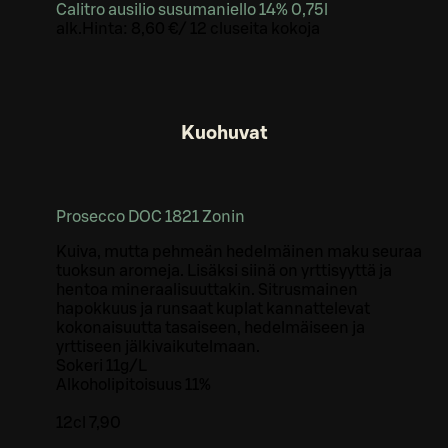
Calitro ausilio susumaniello 14% 0,75l
alk.
Hinta:
8,60 €
/
12 cl
useita kokoja
Kuohuvat
Prosecco DOC 1821 Zonin
Kuiva, mutta pehmeän hedelmäinen maku seuraa
tuoksun aromeja. Lisäksi siinä on yrttisyyttä ja
hentoa mineraalisuuttakin. Sitrusmainen
hapokkuus ja runsaat kuplat kannattelevat
kokonaisuutta tasaiseen, hedelmäiseen ja
yrttiseen jälkivaikutelmaan.
Sokeri 11g/L
Alkoholipitoisuus 11%
12cl 7,90