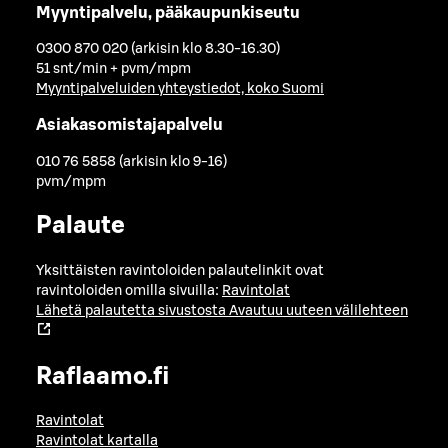
Myyntipalvelu, pääkaupunkiseutu
0300 870 020 (arkisin klo 8.30-16.30)
51 snt/min + pvm/mpm
Myyntipalveluiden yhteystiedot, koko Suomi
Asiakasomistajapalvelu
010 76 5858 (arkisin klo 9-16)
pvm/mpm
Palaute
Yksittäisten ravintoloiden palautelinkit ovat
ravintoloiden omilla sivuilla:
Ravintolat
Lähetä palautetta sivustosta
Avautuu uuteen välilehteen
Raflaamo.fi
Ravintolat
Ravintolat kartalla