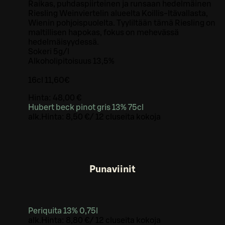
Raikas, puhdaspiirteinen ja runsaan hedelmäinen
Riesling Weinviertelin alueelta Koillis-Itävallasta,
Wienin pohjoispuolelta. Tyyliltään tämä Riesling on
maltillisen hapokas, fokus on mehevässä
hedelmäisyydessä.
Sokeri 5g/l
Alkoholipitoisuus 13,5%
16cl 11,60€
Hinta:
48,00 €
Hubert beck pinot gris 13% 75cl
alk.
Hinta:
8,50 €
/
12 cl
useita kokoja
Punaviinit
Periquita 13% 0,75l
alk.
Hinta:
8,80 €
/
12 cl
useita kokoja