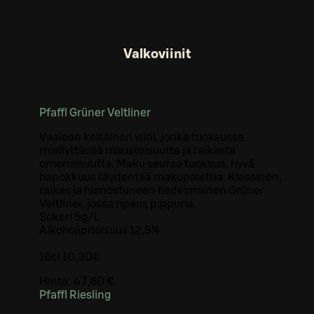
Valkoviinit
Pfaffl Grüner Veltliner
Vaalean keltainen viini, jonka tuoksussa
miellyttävää mausteisuutta ja raikasta
omenaisuutta. Maku seuraa tuoksua, hyvä
hapokkuus täydentää makupalettia. Klassinen,
raikas ja hienostuneen hedelmäinen Grüner
Veltliner, jossa ripaus pippuria.
Sokeri 5g/L
Alkoholipitoisuus 12,5%
16cl 10,30€
Hinta:
47,60 €
Pfaffl Riesling