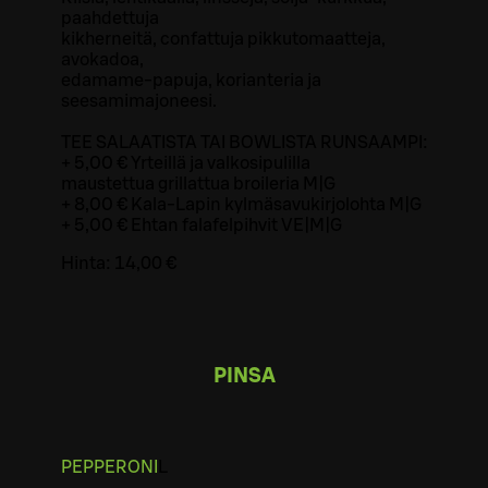
paahdettuja
kikherneitä, confattuja pikkutomaatteja,
avokadoa,
edamame-papuja, korianteria ja
seesamimajoneesi.
TEE SALAATISTA TAI BOWLISTA RUNSAAMPI:
+ 5,00 € Yrteillä ja valkosipulilla
maustettua grillattua broileria M|G
+ 8,00 € Kala-Lapin kylmäsavukirjolohta M|G
+ 5,00 € Ehtan falafelpihvit VE|M|G
Hinta:
14,00 €
PINSA
PEPPERONI
L