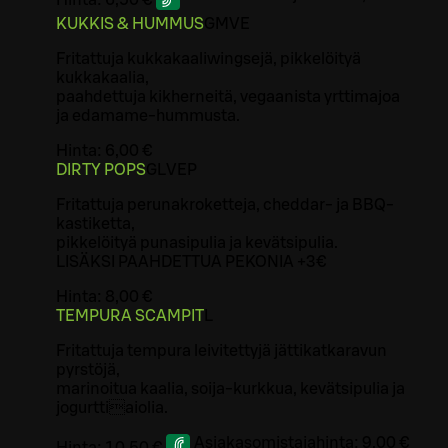
Hinta:
6,50 €
KUKKIS & HUMMUS
G
M
VE
Fritattuja kukkakaaliwingsejä, pikkelöityä
kukkakaalia,
paahdettuja kikherneitä, vegaanista yrttimajoa
ja edamame-hummusta.
Hinta:
6,00 €
DIRTY POPS
G
L
VEP
Fritattuja perunakroketteja, cheddar- ja BBQ-
kastiketta,
pikkelöityä punasipulia ja kevätsipulia.
LISÄKSI PAAHDETTUA PEKONIA +3€
Hinta:
8,00 €
TEMPURA SCAMPIT
L
Fritattuja tempura leivitettyjä jättikatkaravun
pyrstöjä,
marinoitua kaalia, soija-kurkkua, kevätsipulia ja
jogurttiaiolia.
Asiakasomistajahinta:
9,00 €