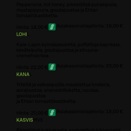
Pepperonia, hot honey, pikkelöityä punasipulia,
mustapippuria, goudajuustoa ja Ehtan
tomaattikastiketta.
Asiakasomistajahinta:
16,00 €
Hinta:
18,00 €
LOHI
L
Kala-Lapin kylmäsavulohta, puffattuja kapriksia,
kevätsipulia, goudajuustoa ja sitruuna-
cremefraichea.
Asiakasomistajahinta:
20,00 €
Hinta:
22,00 €
KANA
L
Yrteillä ja valkosipulilla maustettua broileria,
aurajuustoa, ananashilloketta, rucolaa,
goudajuustoa
ja Ehtan tomaattikastiketta.
Asiakasomistajahinta:
18,00 €
Hinta:
20,00 €
KASVIS
M
VE
Pikkelöityä kukkakaalia, paahdettuja kikherneitä,