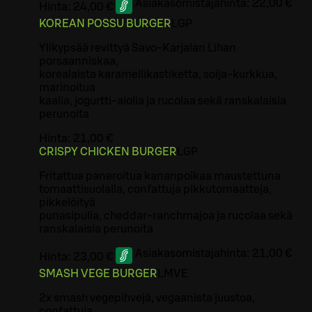
Asiakasomistajahinta:
22,00 €
Hinta:
24,00 €
KOREAN POSSU BURGER
L
GP
Ylikypsää revittyä Savo-Karjalan Lihan
porsaanniskaa,
korealaista karamellikastiketta, soija-kurkkua,
marinoitua
kaalia, jogurtti-aiolia ja rucolaa sekä ranskalaisia
perunoita
Hinta:
21,00 €
CRISPY CHICKEN BURGER
L
GP
Fritattua paneroitua kananpoikaa maustettuna
tomaattisuolalla, confattuja pikkutomaatteja,
pikkelöityä
punasipulia, cheddar-ranchmajoa ja rucolaa sekä
ranskalaisia perunoita
Asiakasomistajahinta:
21,00 €
Hinta:
23,00 €
SMASH VEGE BURGER
L
M
VE
2x smash vegepihvejä, vegaanista juustoa,
confattuja