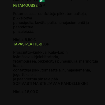
Hinta:
10,50 €
FETAMOUSSE
L
GP
Fetamoussea, confattuja pikkutomaatteja,
pikkelöityä
punasipulia, kevätsipulia, hunajasiemeniä ja
paahdettua
pinsaleipää.
Hinta:
6,50 €
TAPAS PLATTERI
L
GP
Prosciutto-kinkkua, Kala-Lapin
kylmäsavukirjolohitartaria,
fetamoussea, pikkelöityä punasipulia, marinoitua
kaalia,
confattuja pikkutomaatteja, hunajasiemeniä,
jogurtti-aiolia
ja paahdettua pinsaleipää.
SOPIVASTI MAISTELTAVAA KAHDELLEKIN!
Hinta:
16,00 €