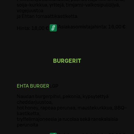
soija-kurkkua, yrttejä, timjami-valkosipuliöljyä,
vegejuustoa
ja Ehtan tomaattikastiketta.
Asiakasomistajahinta:
16,00 €
Hinta:
18,00 €
BURGERIT
EHTA BURGER
L
GP
Naudan burgerpihvi, pekonia, kypsytettyä
cheddarjuustoa,
hot honey, rapeaa perunaa, maustekurkkua, BBQ-
kastiketta,
tryffelimajoneesia ja rucolaa sekä ranskalaisia
perunoita