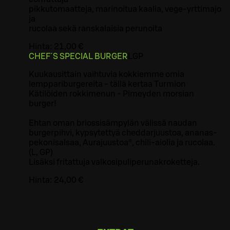
pikkutomaatteja, marinoitua kaalia, vege-yrttimajo
ja
rucolaa sekä ranskalaisia perunoita
Hinta:
21,00 €
CHEF´S SPECIAL BURGER
L
GP
Kuukausittain vaihtuvia kokkiemme omia
lemppariburgereita - tällä kertaa Turmion
Kätilöiden rokkimenun - Pimeyden morsian
burger!
Ehtan oman briossisämpylän välissä naudan
burgerpihvi, kypsytettyä cheddarjuustoa, ananas-
pekonisalsaa, Aurajuustoa®, chili-aiolia ja rucolaa.
(L, GP)
Lisäksi fritattuja valkosipuliperunakroketteja.
Hinta:
24,00 €