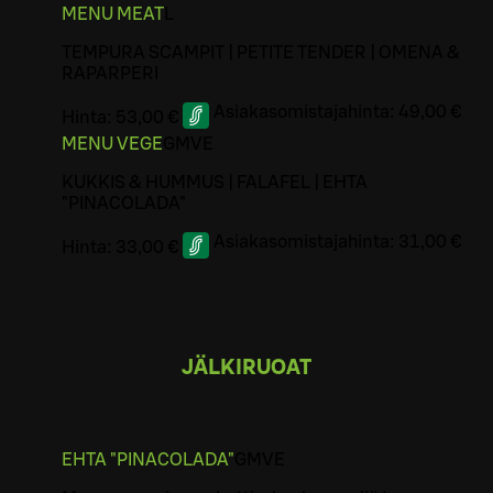
MENU MEAT
L
TEMPURA SCAMPIT | PETITE TENDER | OMENA &
RAPARPERI
Asiakasomistajahinta:
49,00 €
Hinta:
53,00 €
MENU VEGE
G
M
VE
KUKKIS & HUMMUS | FALAFEL | EHTA
"PINACOLADA"
Asiakasomistajahinta:
31,00 €
Hinta:
33,00 €
JÄLKIRUOAT
EHTA "PINACOLADA"
G
M
VE