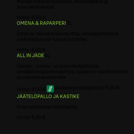
Mango-passionsorbettia, kookosgeeliä ja
ananashilloketta
Hinta:
6,50 €
OMENA & RAPARPERI
G
L
Omena-raparperikompottia, vaniljajäätelöä ja
ruskistettua voi-kauracrumblea
Hinta:
6,50 €
ALL IN JÄDE
G
L
Vanilja-, suklaa- ja mansikkajäätelöä,
vaniljatuorejuustovaahtoa, vadelma-lakritsihelmiä
ja mansikkakastiketta
Asiakasomistajahinta:
8,00 €
Hinta:
9,00 €
JÄÄTELÖPALLO JA KASTIKE
Kysy valikoimaa tarjoilijalta!
Hinta:
5,00 €