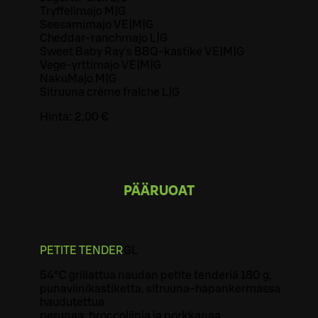
Tryffelimajo M|G
Seesamimajo VE|M|G
Cheddar-ranchmajo L|G
Sweet Baby Ray's BBQ-kastike VE|M|G
Vege-yrttimajo VE|M|G
NakuMajo M|G
Sitruuna crème fraîche L|G
Hinta:
2,00 €
PÄÄRUOAT
PETITE TENDER
G
L
54°C grillattua naudan petite tenderiä 180 g,
punaviinikastiketta, sitruuna-hapankermassa
haudutettua
perunaa, broccoliinia ja porkkanaa