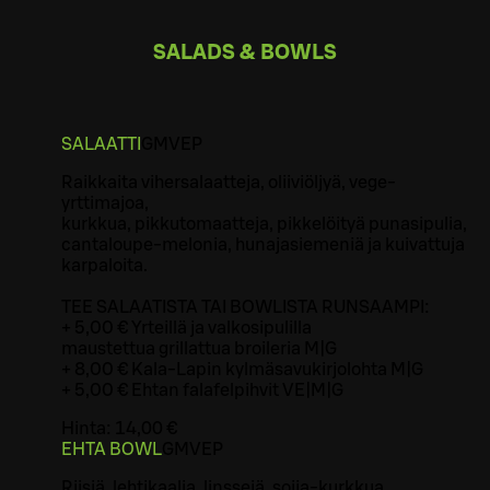
SALADS & BOWLS
SALAATTI
G
M
VEP
Raikkaita vihersalaatteja, oliiviöljyä, vege-
yrttimajoa,
kurkkua, pikkutomaatteja, pikkelöityä punasipulia,
cantaloupe-melonia, hunajasiemeniä ja kuivattuja
karpaloita.
TEE SALAATISTA TAI BOWLISTA RUNSAAMPI:
+ 5,00 € Yrteillä ja valkosipulilla
maustettua grillattua broileria M|G
+ 8,00 € Kala-Lapin kylmäsavukirjolohta M|G
+ 5,00 € Ehtan falafelpihvit VE|M|G
Hinta:
14,00 €
EHTA BOWL
G
M
VEP
Riisiä, lehtikaalia, linssejä, soija-kurkkua,