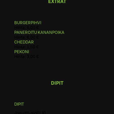
EXTRAT
BURGERPIHVI
Hinta:
6,00 €
PANEROITU KANANPOIKA
Hinta:
6,00 €
CHEDDAR
Hinta:
1,50 €
PEKONI
Hinta:
3,00 €
DIPIT
DIPIT
Jogurtti-aioli L|G