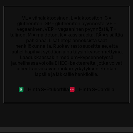
VL = vähälaktoosinen, L = laktoositon, G =
gluteeniton, GP = gluteeniton pyynnöstä, VE =
vegaaninen, VEP = vegaaninen pyynnöstä, T =
tulinen, M = maidoton, K = kasvisruoka, PÄ = sisältää
pähkinää. Lisätietoja annoksista saat
henkilökunnalta.
Ruokavirasto suosittelee, että
jauhelihapihvit syödään aina täysin kypsennettyinä.
Laadukkaassakin medium-kypsennetyssä
jauhelihassa voi olla EHEC-bakteereita, jotka voivat
aiheuttaa vakavan ruokamyrkytyksen etenkin
lapsille ja iäkkäille henkilöille.
=
Hinta S-Etukortilla
=
Hinta S-Cardilla