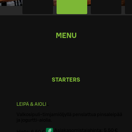
MENU
STARTERS
LEIPÄ & AIOLI
L
Valkosipuli-timjamiöljyllä penslattua pinsaleipää
ja jogurtti-aiolia.
Asiakasomistajahinta:
5,50 €