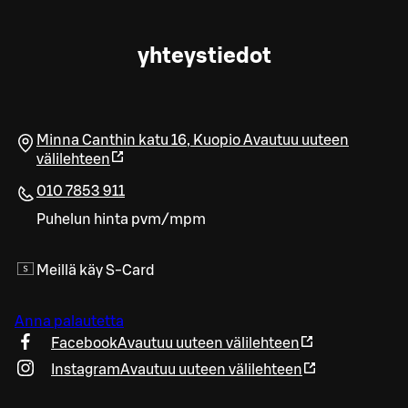
yhteystiedot
Minna Canthin katu 16
,
Kuopio
Avautuu uuteen
välilehteen
010 7853 911
Puhelun hinta pvm/mpm
Meillä käy S-Card
Anna palautetta
Facebook
Avautuu uuteen välilehteen
Instagram
Avautuu uuteen välilehteen