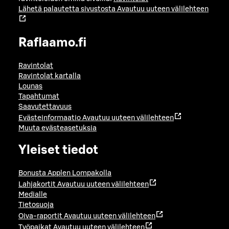
Lähetä palautetta sivustosta
Avautuu uuteen välilehteen
Raflaamo.fi
Ravintolat
Ravintolat kartalla
Lounas
Tapahtumat
Saavutettavuus
Evästeinformaatio
Avautuu uuteen välilehteen
Muuta evästeasetuksia
Yleiset tiedot
Bonusta Applen Lompakolla
Lahjakortit
Avautuu uuteen välilehteen
Medialle
Tietosuoja
Oiva-raportit
Avautuu uuteen välilehteen
Työpaikat
Avautuu uuteen välilehteen