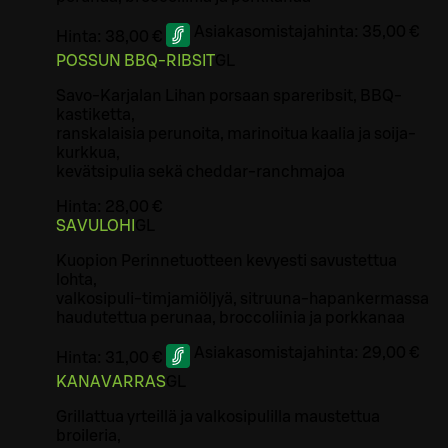
Asiakasomistajahinta:
35,00 €
Hinta:
38,00 €
POSSUN BBQ-RIBSIT
G
L
Savo-Karjalan Lihan porsaan spareribsit, BBQ-
kastiketta,
ranskalaisia perunoita, marinoitua kaalia ja soija-
kurkkua,
kevätsipulia sekä cheddar-ranchmajoa
Hinta:
28,00 €
SAVULOHI
G
L
Kuopion Perinnetuotteen kevyesti savustettua
lohta,
valkosipuli-timjamiöljyä, sitruuna-hapankermassa
haudutettua perunaa, broccoliinia ja porkkanaa
Asiakasomistajahinta:
29,00 €
Hinta:
31,00 €
KANAVARRAS
G
L
Grillattua yrteillä ja valkosipulilla maustettua
broileria,