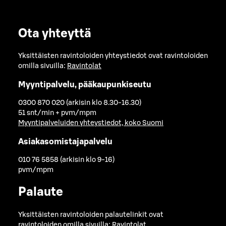
Ota yhteyttä
Yksittäisten ravintoloiden yhteystiedot ovat ravintoloiden
omilla sivuilla:
Ravintolat
Myyntipalvelu, pääkaupunkiseutu
0300 870 020 (arkisin klo 8.30-16.30)
51 snt/min + pvm/mpm
Myyntipalveluiden yhteystiedot, koko Suomi
Asiakasomistajapalvelu
010 76 5858 (arkisin klo 9-16)
pvm/mpm
Palaute
Yksittäisten ravintoloiden palautelinkit ovat
ravintoloiden omilla sivuilla:
Ravintolat