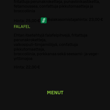
fritattuja perunakroketteja, punaviinikastiketta,
fetamoussea, confattuja pikkutomaatteja ja
broccoliinia
Asiakasomistajahinta:
23,00 €
Hinta:
25,00 €
FALAFEL
Ehtan itsetehtyjä falafelpihvejä, fritattuja
perunakroketteja,
valkosipuli-timjamiöljyä, confattuja
pikkutomaatteja,
broccoliinia, porkkanaa sekä seesami- ja vege-
yrttimajoa
Hinta:
22,00 €
MENUT