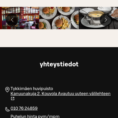
yhteystiedot
Tykkimäen huvipuisto
Kanuunakuja 2
,
Kouvola
Avautuu uuteen välilehteen
010 76 24859
Puhelun hinta pvm/mpm