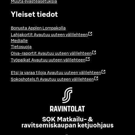
Muuta evästeasetuksia
Yleiset tiedot
Bonusta Applen Lompakolla
Lahjakortit
Avautuu uuteen välilehteen
Medialle
Tietosuoja
Oiva-raportit
Avautuu uuteen välilehteen
Työpaikat
Avautuu uuteen välilehteen
Etsi ja varaa tiloja
Avautuu uuteen välilehteen
Sokoshotels.fi
Avautuu uuteen välilehteen
SOK Matkailu- &
ravitsemiskaupan ketjuohjaus