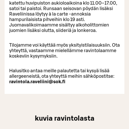
katettu huvipuiston aukioloaikoina klo 11.00–17.00,
satoi tai paistoi. Runsaan seisovan pöydän lisäksi
Raveliinissa löytyy à la carte -annoksia
hampurilaisista pihveihin klo 19 asti.
Juomavalikoimaamme sisältyy alkoholittomien
juomien lisäksi olutta, siideriä ja lonkeroa.
Tilojamme voi käyttää myös yksityistilaisuuksiin. Ota
yhteyttä, vastaamme mielellämme ravintolaamme
koskeviin kysymyksiin.
Halusitko antaa meille palautetta tai kysyä lisää
allergeeneistä, ota yhteyttä meihin sähköpostitse:
ravintola.raveliini@sok.fi
kuvia ravintolasta