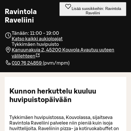
Lisää suosikkeihin: Ravintola
Ravintola
Raveliini
Raveliini
Tänään: 11:00 - 19:00
Katso kaikki aukioloajat
Tykkimäen huvipuisto
Kanuunakuja 2, 45200 Kouvola
Avautuu uuteen
välilehteen
010 76 24859
(
pvm/mpm
)
Kunnon herkuttelu kuuluu
huvipuistopäivään
Tykkimäen huvipuistossa, Kouvolassa, sijaitseva
Ravintola Raveliini palvelee niin pieniä kuin isoja
huvittelijoita. Raveliinin pizza- ja kotiruokabuffet on