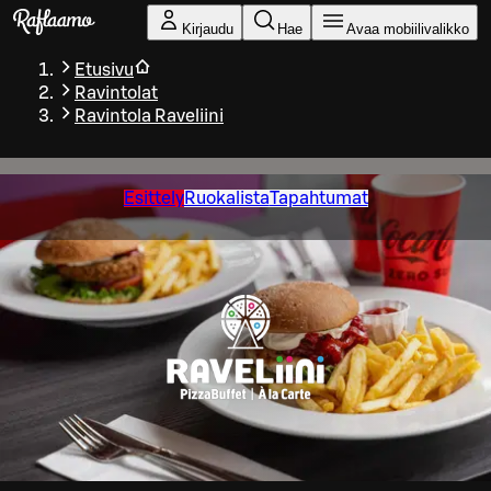
Siirry pääsisältöön
Kirjaudu
Hae
Avaa mobiilivalikko
Etusivu
Ravintolat
Ravintola Raveliini
Esittely
Ruokalista
Tapahtumat