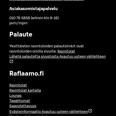
Asiakasomistajapalvelu
010 76 5858 (arkisin klo 9-16)
pvm/mpm
Palaute
Yksittäisten ravintoloiden palautelinkit ovat
ravintoloiden omilla sivuilla:
Ravintolat
Lähetä palautetta sivustosta
Avautuu uuteen välilehteen
Raflaamo.fi
Ravintolat
Ravintolat kartalla
Lounas
Tapahtumat
Saavutettavuus
Evästeinformaatio
Avautuu uuteen välilehteen