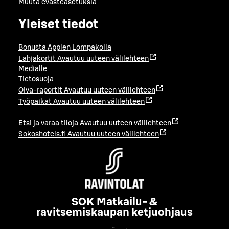
Muuta evästeasetuksia
Yleiset tiedot
Bonusta Applen Lompakolla
Lahjakortit
Avautuu uuteen välilehteen
Medialle
Tietosuoja
Oiva-raportit
Avautuu uuteen välilehteen
Työpaikat
Avautuu uuteen välilehteen
Etsi ja varaa tiloja
Avautuu uuteen välilehteen
Sokoshotels.fi
Avautuu uuteen välilehteen
SOK Matkailu- &
ravitsemiskaupan ketjuohjaus