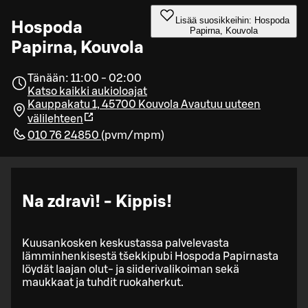
Lisää suosikkeihin: Hospoda
Hospoda
Papirna, Kouvola
Papirna, Kouvola
Tänään: 11:00 - 02:00
Katso kaikki aukioloajat
Kauppakatu 1, 45700 Kouvola
Avautuu uuteen
välilehteen
010 76 24850
(
pvm/mpm
)
Na zdravì! - Kippis!
Kuusankosken keskustassa palvelevasta
lämminhenkisestä tšekkipubi Hospoda Papirnasta
löydät laajan olut- ja siiderivalikoiman sekä
maukkaat ja tuhdit ruokaherkut.