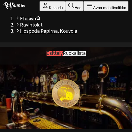
Siirry pääsisältöön
Kirjaudu
Hae
Avaa mobiilivalikko
Etusivu
Ravintolat
Hospoda Papirna, Kouvola
Esittely
Ruokalista