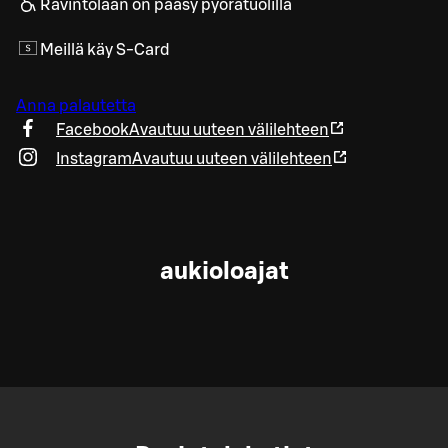
Ravintolaan on pääsy pyörätuolilla
Meillä käy S-Card
Anna palautetta
Facebook
Avautuu uuteen välilehteen
Instagram
Avautuu uuteen välilehteen
aukioloajat