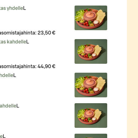
tas yhdelle
L
asomistajahinta:
23,50 €
itas kahdelle
L
asomistajahinta:
44,90 €
hdelle
L
ahdelle
L
le
L