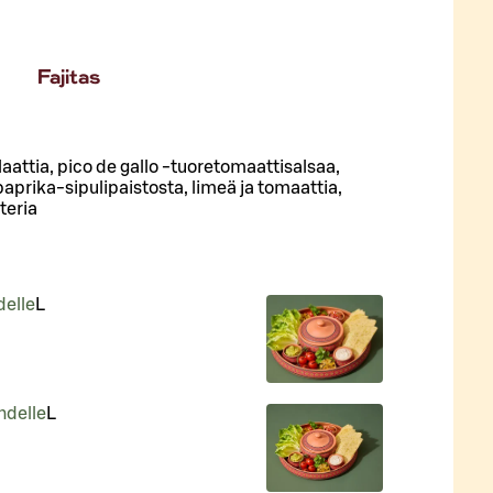
Fajitas
aattia, pico de gallo -tuoretomaattisalsaa,
prika-sipulipaistosta, limeä ja tomaattia,
teria
delle
L
hdelle
L