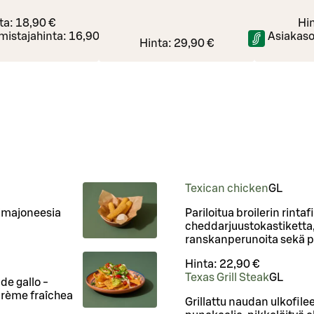
ta:
18,90 €
Hi
mistajahinta:
16,90 €
Asiakaso
Hinta:
29,90 €
Texican chicken
G
L
limajoneesia
Pariloitua broilerin rinta
cheddarjuustokastiketta,
ranskanperunoita sekä pik
Hinta:
22,90 €
Texas Grill Steak
G
L
de gallo -
 crème fraîchea
Grillattu naudan ulkofilee