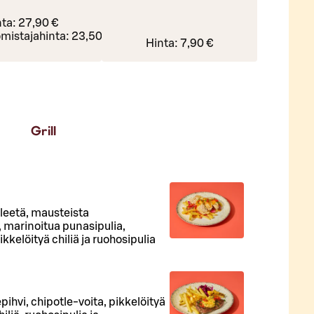
nta:
27,90 €
mistajahinta:
23,50 €
Hinta:
7,90 €
Grill
fileetä, mausteista
 marinoitua punasipulia,
kelöityä chiliä ja ruohosipulia
pihvi, chipotle-voita, pikkelöityä