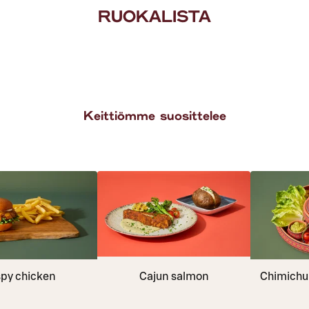
RUOKALISTA
Keittiömme suosittelee
spy chicken
Cajun salmon
Chimichurr