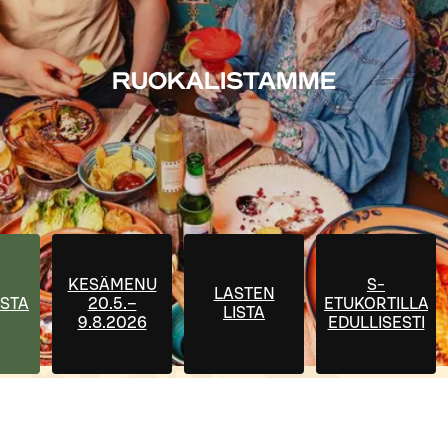
RUOKALISTAMME
KESÄMENU
S-
LASTEN
STA
20.5.–
ETUKORTILLA
LISTA
9.8.2026
EDULLISESTI