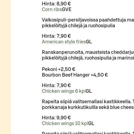
Hinta:
8,90 €
Corn ribs
G
VE
Valkosipuli-persiljavoissa paahdettuja mai
pikkelöityjä chilejä ja ruohosipulia
Hinta:
7,90 €
American style fries
G
L
Ranskanperunoita, mausteista cheddarjuu
pikkelöityjä chilejä, ruohosipulia ja marin
Pekoni +2,50 €
Bourbon Beef Hanger +4,50 €
Hinta:
7,90 €
Chicken wings 6 kpl
G
L
Rapeita siipiä valitsemallasi kastikkeella. 
porkkanaja kurkkutikuilla sekä blue cheese
Hinta:
9,90 €
Chicken wings 10 kpl
G
L
Rapeita siipiä valitsemallasi kastikkeella. 