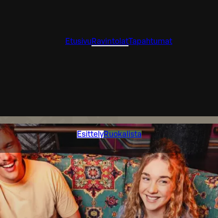
Etusivu
Ravintolat
Tapahtumat
Esittely
Ruokalista