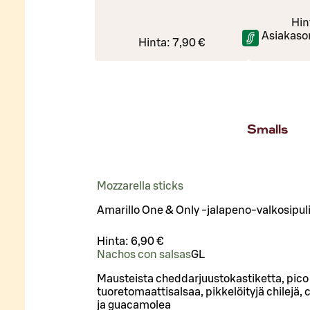
Hin
Asiakaso
Hinta:
7,90 €
Smalls
Mozzarella sticks
Amarillo One & Only -jalapeno-valkosipu
Hinta:
6,90 €
Nachos con salsas
G
L
Mausteista cheddarjuustokastiketta, pico 
tuoretomaattisalsaa, pikkelöityjä chilejä,
ja guacamolea