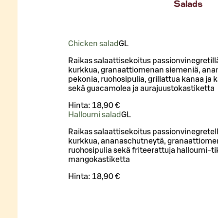
Salads
Chicken salad
G
L
Raikas salaattisekoitus passionvinegretill
kurkkua, granaattiomenan siemeniä, ana
pekonia, ruohosipulia, grillattua kanaa j
sekä guacamolea ja aurajuustokastiketta
Hinta:
18,90 €
Halloumi salad
G
L
Raikas salaattisekoitus passionvinegretell
kurkkua, ananaschutneytä, granaattiome
ruohosipulia sekä friteerattuja halloumi-ti
mangokastiketta
Hinta:
18,90 €