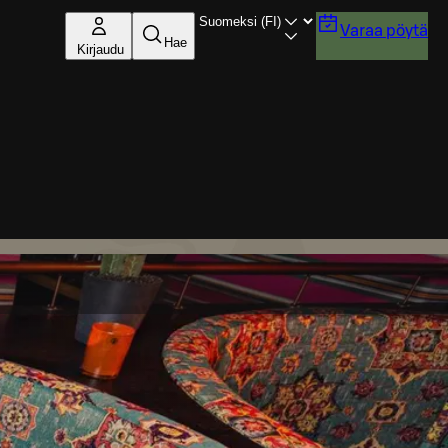
Varaa pöytä
Hae
Kirjaudu