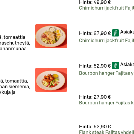
Hinta:
49,90 €
Chimichurri jackfruit Faji
Asiak
Hinta:
27,90 €
ä, tomaattia,
Chimichurri jackfruit Faj
naschutneytä,
a kananmunaa
Asiak
Hinta:
52,90 €
Bourbon hanger Fajitas y
ä, tomaattia,
nan siemeniä,
kkuja ja
Hinta:
27,90 €
Bourbon hanger Fajitas k
Hinta:
52,90 €
Flank steak Fajitas yhdel