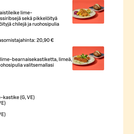
istileike lime-
ssiribsejä sekä pikkelöityä
ityjä chilejä ja ruohosipulia
asomistajahinta:
20,90 €
lime-bearnaisekastiketta, limeä,
uohosipulia valitsemallasi
-kastike (G, VE)
VE)
VE)