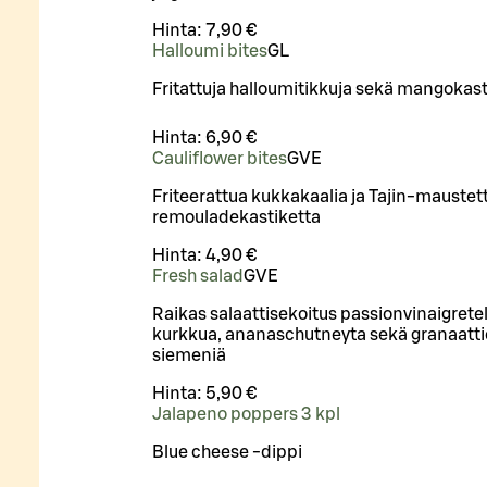
Hinta:
7,90 €
Halloumi bites
G
L
Fritattuja halloumitikkuja sekä mangokast
Hinta:
6,90 €
Cauliflower bites
G
VE
Friteerattua kukkakaalia ja Tajin-maustet
remouladekastiketta
Hinta:
4,90 €
Fresh salad
G
VE
Raikas salaattisekoitus passionvinaigretel
kurkkua, ananaschutneyta sekä granaat
siemeniä
Hinta:
5,90 €
Jalapeno poppers 3 kpl
Blue cheese -dippi