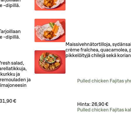
 -dipillä.
Tarjoillaan
 -dipillä.
Maissivehnätortilloja, sydänsal
crème fraîchea, quacamolea, pa
pikkelöityjä chilejä sekä korian
resh salad,
rellatikkuja,
 kurkku ja
, remouladen ja
Pulled chicken Fajitas yh
limajoneesin
31,90 €
Hinta:
26,90 €
Pulled chicken Fajitas ka