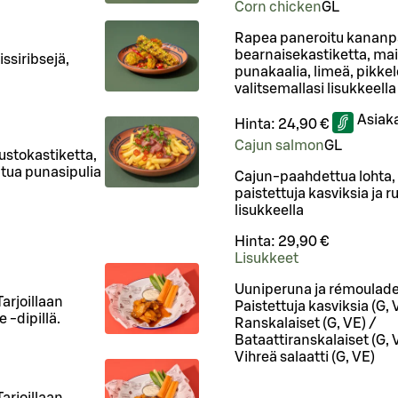
Corn chicken
G
L
Rapea paneroitu kananpa
bearnaisekastiketta, mai
ssiribsejä,
punakaalia, limeä, pikkelö
valitsemallasi lisukkeella
Asiak
Hinta:
24,90 €
Cajun salmon
G
L
stokastiketta,
oitua punasipulia
Cajun-paahdettua lohta, 
paistettuja kasviksia ja r
lisukkeella
Hinta:
29,90 €
Lisukkeet
Uuniperuna ja rémoulade
Tarjoillaan
Paistettuja kasviksia (G, 
 -dipillä.
Ranskalaiset (G, VE) /
Bataattiranskalaiset (G, 
Vihreä salaatti (G, VE)
Tarjoillaan