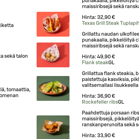
punakaalia, pikkelöityä ch
maissiribsejä sekä rans
Hinta:
32,90 €
Texas Grill Steak Tuplapih
iketta
Grillattu naudan ulkofilee
punakaalia, pikkelöityä ch
maissiribsejä sekä rans
ta sekä talon
Hinta:
49,90 €
Flank steak
G
L
Grillattua flank steakia, 
paistettuja kasviksia, pik
valitsemallasi lisukkeella
lä, tomaattia,
tiomenan
Hinta:
36,90 €
Rockefeller ribs
G
L
Paahdettuja porsaan ribs
maissiribsejä, pikkelöityä
ranskanperunoita sekä s
Hinta:
33,90 €