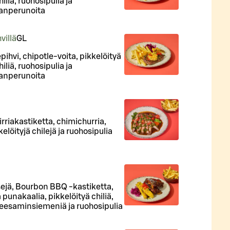
iliä, ruohosipulia ja
kanperunoita
villä
G
L
pihvi, chipotle-voita, pikkelöityä
iliä, ruohosipulia ja
kanperunoita
birriakastiketta, chimichurria,
kelöityjä chilejä ja ruohosipulia
ejä, Bourbon BBQ -kastiketta,
 punakaalia, pikkelöityä chiliä,
eesaminsiemeniä ja ruohosipulia