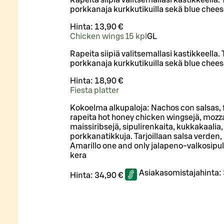
porkkanaja kurkkutikuilla sekä blue cheese
Hinta:
13,90 €
Chicken wings 15 kpl
G
L
Rapeita siipiä valitsemallasi kastikkeella. 
porkkanaja kurkkutikuilla sekä blue cheese
Hinta:
18,90 €
Fiesta platter
Kokoelma alkupaloja: Nachos con salsas, f
rapeita hot honey chicken wingsejä, mozza
maissiribsejä, sipulirenkaita, kukkakaalia,
porkkanatikkuja. Tarjoillaan salsa verden
Amarillo one and only jalapeno-valkosipu
kera
Asiakasomistajahinta:
Hinta:
34,90 €