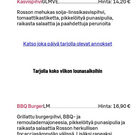
Kasvispihvi
G
L
M
VE
Hinta:
14,20 €
Rosson mehukas soija-linssikasvispihvi,
tomaattikastiketta, pikkelöityä punasipulia,
raikasta salaattia ja paahdettuja perunoita
Katso joka päivä tarjolla olevat annokset
Tarjolla koko viikon lounasaikoihin
BBQ Burger
L
M
Hinta:
16,90 €
Grillattu burgerpihvi, BBQ- ja
remoulademajoneesia, pikkelöityä punasipulia ja
raikasta salaattia Rosson herkullisen
focacciasämpylän välissä. Lisäksi rapeaksi