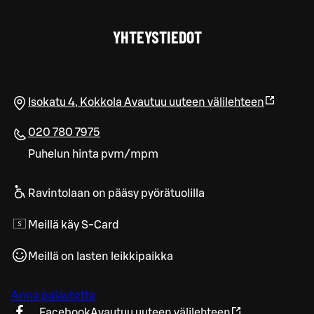
YHTEYSTIEDOT
Isokatu 4
,
Kokkola
Avautuu uuteen välilehteen
020 780 7975
Puhelun hinta pvm/mpm
Ravintolaan on pääsy pyörätuolilla
Meillä käy S-Card
Meillä on lasten leikkipaikka
Anna palautetta
Facebook
Avautuu uuteen välilehteen