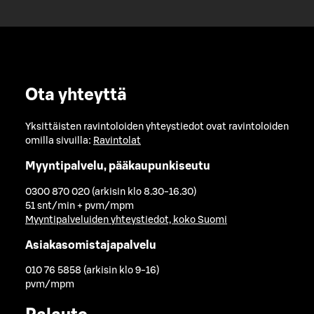
Ota yhteyttä
Yksittäisten ravintoloiden yhteystiedot ovat ravintoloiden
omilla sivuilla:
Ravintolat
Myyntipalvelu, pääkaupunkiseutu
0300 870 020 (arkisin klo 8.30-16.30)
51 snt/min + pvm/mpm
Myyntipalveluiden yhteystiedot, koko Suomi
Asiakasomistajapalvelu
010 76 5858 (arkisin klo 9-16)
pvm/mpm