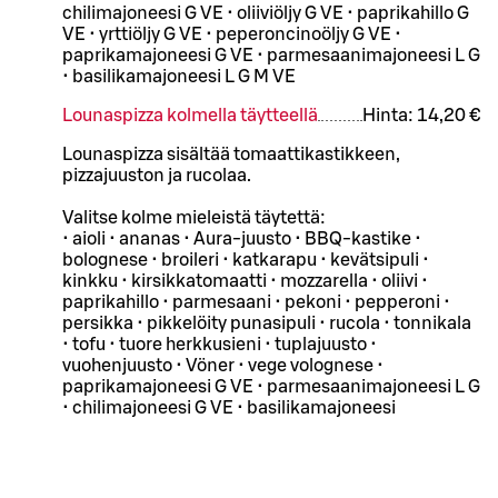
chilimajoneesi G VE • oliiviöljy G VE • paprikahillo G
VE • yrttiöljy G VE • peperoncinoöljy G VE •
paprikamajoneesi G VE • parmesaanimajoneesi L G
• basilikamajoneesi L G M VE
Lounaspizza kolmella täytteellä
Hinta:
14,20 €
Lounaspizza sisältää tomaattikastikkeen,
pizzajuuston ja rucolaa.
Valitse kolme mieleistä täytettä:
• aioli • ananas • Aura-juusto • BBQ-kastike •
bolognese • broileri • katkarapu • kevätsipuli •
kinkku • kirsikkatomaatti • mozzarella • oliivi •
paprikahillo • parmesaani • pekoni • pepperoni •
persikka • pikkelöity punasipuli • rucola • tonnikala
• tofu • tuore herkkusieni • tuplajuusto •
vuohenjuusto • Vöner • vege volognese •
paprikamajoneesi G VE • parmesaanimajoneesi L G
• chilimajoneesi G VE • basilikamajoneesi