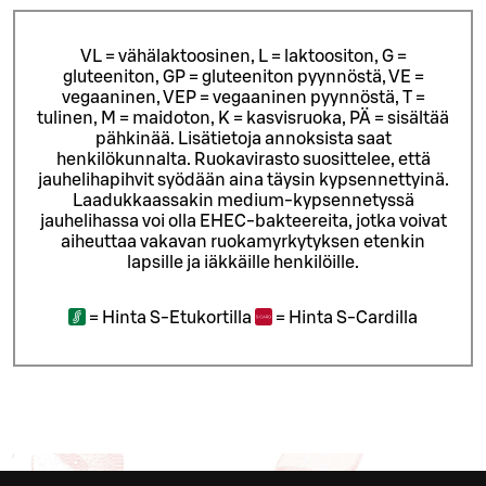
VL = vähälaktoosinen, L = laktoositon, G =
gluteeniton, GP = gluteeniton pyynnöstä, VE =
vegaaninen, VEP = vegaaninen pyynnöstä, T =
tulinen, M = maidoton, K = kasvisruoka, PÄ = sisältää
pähkinää. Lisätietoja annoksista saat
henkilökunnalta.
Ruokavirasto suosittelee, että
jauhelihapihvit syödään aina täysin kypsennettyinä.
Laadukkaassakin medium-kypsennetyssä
jauhelihassa voi olla EHEC-bakteereita, jotka voivat
aiheuttaa vakavan ruokamyrkytyksen etenkin
lapsille ja iäkkäille henkilöille.
=
Hinta S-Etukortilla
=
Hinta S-Cardilla