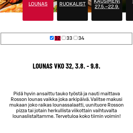
KAUSIMENUT
LOUNAS
RUOKALISTA
27.5.–22.9.
32
33
34
LOUNAS VKO 32, 3.8. - 9.8.
Pidä hyvin ansaittu tauko työstä ja nauti maittava
Rosson lounas vaikka joka arkipäivä. Valitse makusi
mukaan joko raikas lounassalaatti, uunituore Rosson
pizza tai jotain herkullista viikottain vaihtuvalta
lounaslistaltamme. Tervetuloa koko tiimin voimin!