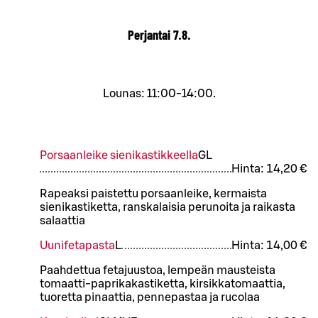
Perjantai
7.8.
Lounas: 11:00-14:00.
Porsaanleike sienikastikkeella
G
L
Hinta:
14,20 €
Rapeaksi paistettu porsaanleike, kermaista
sienikastiketta, ranskalaisia perunoita ja raikasta
salaattia
Uunifetapasta
L
Hinta:
14,00 €
Paahdettua fetajuustoa, lempeän mausteista
tomaatti-paprikakastiketta, kirsikkatomaattia,
tuoretta pinaattia, pennepastaa ja rucolaa