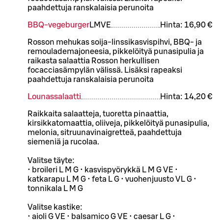
paahdettuja ranskalaisia perunoita
BBQ-vegeburger
L
M
VE
Hinta:
16,90 €
Rosson mehukas soija-linssikasvispihvi, BBQ- ja
remoulademajoneesia, pikkelöityä punasipulia ja
raikasta salaattia Rosson herkullisen
focacciasämpylän välissä. Lisäksi rapeaksi
paahdettuja ranskalaisia perunoita
Lounassalaatti
Hinta:
14,20 €
Raikkaita salaatteja, tuoretta pinaattia,
kirsikkatomaattia, oliiveja, pikkelöityä punasipulia,
melonia, sitruunavinaigretteä, paahdettuja
siemeniä ja rucolaa.
Valitse täyte:
• broileri L M G • kasvispyörykkä L M G VE •
katkarapu L M G • feta L G • vuohenjuusto VL G •
tonnikala L M G
Valitse kastike:
• aioli G VE • balsamico G VE • caesar L G •