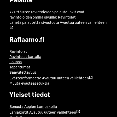
Palaute
Yksittäisten ravintoloiden palautelinkit ovat
ravintoloiden omilla sivuilla:
Ravintolat
Lähetä palautetta sivustosta
Avautuu uuteen välilehteen
Raflaamo.fi
Ravintolat
Ravintolat kartalla
Lounas
Tapahtumat
Saavutettavuus
Evästeinformaatio
Avautuu uuteen välilehteen
Muuta evästeasetuksia
Yleiset tiedot
Bonusta Applen Lompakolla
Lahjakortit
Avautuu uuteen välilehteen