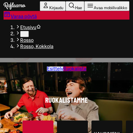
Siirry pääsisältöön
Kirjaudu
Hae
Avaa mobiilivalikko
Varaa pöytä
Etusivu
…
Rosso
Rosso, Kokkola
Esittely
Ruokalista
RUOKALISTAMME