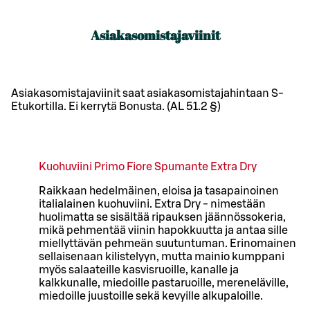
Asiakasomistajaviinit
Asiakasomistajaviinit saat asiakasomistajahintaan S-
Etukortilla. Ei kerrytä Bonusta. (AL 51.2 §)
Kuohuviini Primo Fiore Spumante Extra Dry
Raikkaan hedelmäinen, eloisa ja tasapainoinen
italialainen kuohuviini. Extra Dry - nimestään
huolimatta se sisältää ripauksen jäännössokeria,
mikä pehmentää viinin hapokkuutta ja antaa sille
miellyttävän pehmeän suutuntuman. Erinomainen
sellaisenaan kilistelyyn, mutta mainio kumppani
myös salaateille kasvisruoille, kanalle ja
kalkkunalle, miedoille pastaruoille, mereneläville,
miedoille juustoille sekä kevyille alkupaloille.