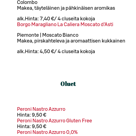
Colombo
Makea, täyteläinen ja pähkinäisen aromikas
alk.
Hinta:
7,40 €
/
4 cl
useita kokoja
Borgo Maragliano La Caliera Moscato d’Asti
Piemonte | Moscato Bianco
Makea, pirskahteleva ja aromaattisen kukkainen
alk.
Hinta:
4,50 €
/
4 cl
useita kokoja
Oluet
Peroni Nastro Azzurro
Hinta:
9,50 €
Peroni Nastro Azzurro Gluten Free
Hinta:
9,50 €
Peroni Nastro Azzurro 0,0%