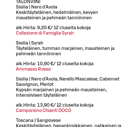
TALONVIINI
Sisilia | Nero d’Avola
Keskitäyteläinen, hedelmäinen, kevyen
mausteinen ja pehmeän tanniininen
alk.
Hinta:
9,20 €
/
12 cl
useita kokoja
Collezione di Famiglia Syrah
Sisilia | Syrah
Täyteläinen, tumman marjainen, mausteinen ja
pehmeän tanniininen
alk.
Hinta:
10,90 €
/
12 cl
useita kokoja
Ammasso Rosso
Sisilia | Nero d’Avola, Nerello Mascalese, Cabernet
Sauvignon, Merlot
Kypsän marjainen ja pehmeän mausteinen,
intensiivisen täyteläinen
alk.
Hinta:
13,90 €
/
12 cl
useita kokoja
Camporsino Chianti DOCG
Toscana | Sangiovese
Keskitäyteläinen, hapankirsikkainen, nahkainen ja