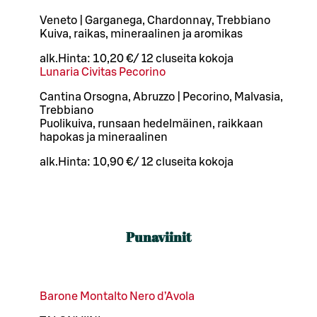
Veneto | Garganega, Chardonnay, Trebbiano
Kuiva, raikas, mineraalinen ja aromikas
alk.
Hinta:
10,20 €
/
12 cl
useita kokoja
Lunaria Civitas Pecorino
Cantina Orsogna, Abruzzo | Pecorino, Malvasia,
Trebbiano
Puolikuiva, runsaan hedelmäinen, raikkaan
hapokas ja mineraalinen
alk.
Hinta:
10,90 €
/
12 cl
useita kokoja
Punaviinit
Barone Montalto Nero d’Avola