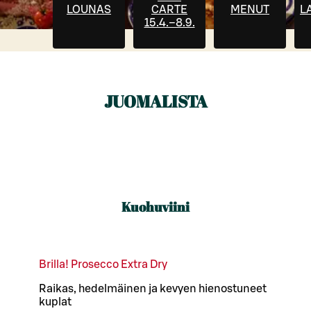
LOUNAS
CARTE
MENUT
L
15.4.–8.9.
JUOMALISTA
Kuohuviini
Brilla! Prosecco Extra Dry
Raikas, hedelmäinen ja kevyen hienostuneet
kuplat