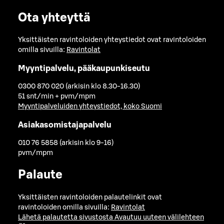
Ota yhteyttä
Yksittäisten ravintoloiden yhteystiedot ovat ravintoloiden
omilla sivuilla:
Ravintolat
Myyntipalvelu, pääkaupunkiseutu
0300 870 020 (arkisin klo 8.30-16.30)
51 snt/min + pvm/mpm
Myyntipalveluiden yhteystiedot, koko Suomi
Asiakasomistajapalvelu
010 76 5858 (arkisin klo 9-16)
pvm/mpm
Palaute
Yksittäisten ravintoloiden palautelinkit ovat
ravintoloiden omilla sivuilla:
Ravintolat
Lähetä palautetta sivustosta
Avautuu uuteen välilehteen