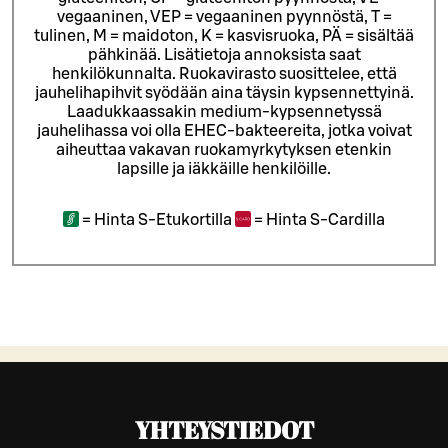
vegaaninen, VEP = vegaaninen pyynnöstä, T =
tulinen, M = maidoton, K = kasvisruoka, PÄ = sisältää
pähkinää. Lisätietoja annoksista saat
henkilökunnalta.
Ruokavirasto suosittelee, että
jauhelihapihvit syödään aina täysin kypsennettyinä.
Laadukkaassakin medium-kypsennetyssä
jauhelihassa voi olla EHEC-bakteereita, jotka voivat
aiheuttaa vakavan ruokamyrkytyksen etenkin
lapsille ja iäkkäille henkilöille.
=
Hinta S-Etukortilla
=
Hinta S-Cardilla
YHTEYSTIEDOT