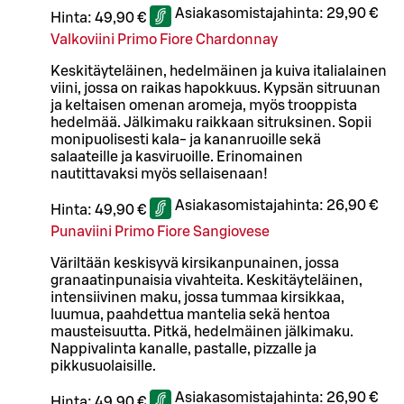
Asiakasomistajahinta:
29,90 €
Hinta:
49,90 €
Valkoviini Primo Fiore Chardonnay
Keskitäyteläinen, hedelmäinen ja kuiva italialainen
viini, jossa on raikas hapokkuus. Kypsän sitruunan
ja keltaisen omenan aromeja, myös trooppista
hedelmää. Jälkimaku raikkaan sitruksinen. Sopii
monipuolisesti kala- ja kananruoille sekä
salaateille ja kasviruoille. Erinomainen
nautittavaksi myös sellaisenaan!
Asiakasomistajahinta:
26,90 €
Hinta:
49,90 €
Punaviini Primo Fiore Sangiovese
Väriltään keskisyvä kirsikanpunainen, jossa
granaatinpunaisia vivahteita. Keskitäyteläinen,
intensiivinen maku, jossa tummaa kirsikkaa,
luumua, paahdettua mantelia sekä hentoa
mausteisuutta. Pitkä, hedelmäinen jälkimaku.
Nappivalinta kanalle, pastalle, pizzalle ja
pikkusuolaisille.
Asiakasomistajahinta:
26,90 €
Hinta:
49,90 €