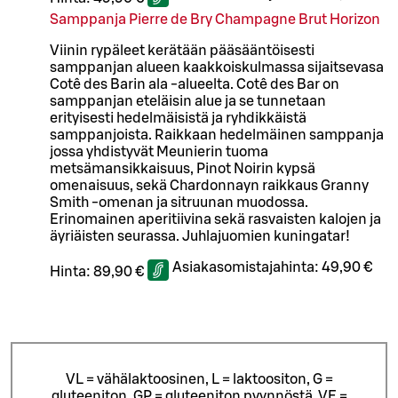
Samppanja Pierre de Bry Champagne Brut Horizon
Viinin rypäleet kerätään pääsääntöisesti
samppanjan alueen kaakkoiskulmassa sijaitsevasa
Cotê des Barin ala -alueelta. Cotê des Bar on
samppanjan eteläisin alue ja se tunnetaan
erityisesti hedelmäisistä ja ryhdikkäistä
samppanjoista. Raikkaan hedelmäinen samppanja
jossa yhdistyvät Meunierin tuoma
metsämansikkaisuus, Pinot Noirin kypsä
omenaisuus, sekä Chardonnayn raikkaus Granny
Smith -omenan ja sitruunan muodossa.
Erinomainen aperitiivina sekä rasvaisten kalojen ja
äyriäisten seurassa. Juhlajuomien kuningatar!
Asiakasomistajahinta:
49,90 €
Hinta:
89,90 €
VL = vähälaktoosinen, L = laktoositon, G =
gluteeniton, GP = gluteeniton pyynnöstä, VE =