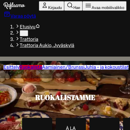
Siirry pääsisältöön
Kirjaudu
Hae
Avaa mobiilivalikko
Varaa pöytä
Etusivu
…
Trattoria
Trattoria Aukio, Jyväskylä
Esittely
Ruokalista
Aamiainen/Brunssi
Juhla - ja kokoustilat
RUOKALISTAMME
À LA