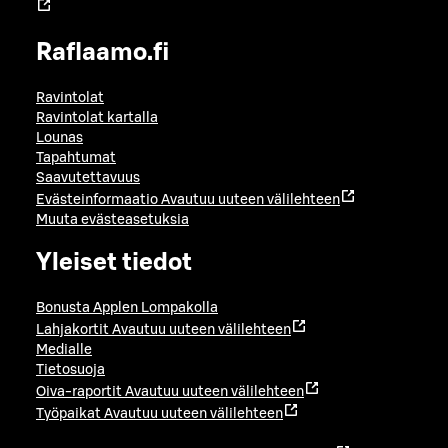
Raflaamo.fi
Ravintolat
Ravintolat kartalla
Lounas
Tapahtumat
Saavutettavuus
Evästeinformaatio
Avautuu uuteen välilehteen
Muuta evästeasetuksia
Yleiset tiedot
Bonusta Applen Lompakolla
Lahjakortit
Avautuu uuteen välilehteen
Medialle
Tietosuoja
Oiva-raportit
Avautuu uuteen välilehteen
Työpaikat
Avautuu uuteen välilehteen