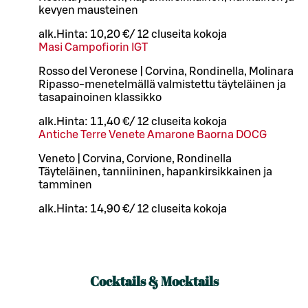
kevyen mausteinen
alk.
Hinta:
10,20 €
/
12 cl
useita kokoja
Masi Campofiorin IGT
Rosso del Veronese | Corvina, Rondinella, Molinara
Ripasso-menetelmällä valmistettu täyteläinen ja
tasapainoinen klassikko
alk.
Hinta:
11,40 €
/
12 cl
useita kokoja
Antiche Terre Venete Amarone Baorna DOCG
Veneto | Corvina, Corvione, Rondinella
Täyteläinen, tanniininen, hapankirsikkainen ja
tamminen
alk.
Hinta:
14,90 €
/
12 cl
useita kokoja
Cocktails & Mocktails