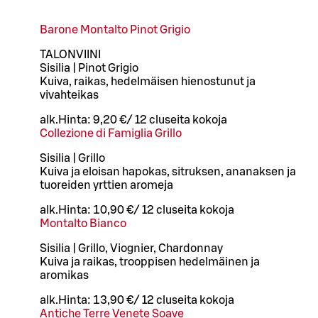
Barone Montalto Pinot Grigio
TALONVIINI
Sisilia | Pinot Grigio
Kuiva, raikas, hedelmäisen hienostunut ja
vivahteikas
alk.
Hinta:
9,20 €
/
12 cl
useita kokoja
Collezione di Famiglia Grillo
Sisilia | Grillo
Kuiva ja eloisan hapokas, sitruksen, ananaksen ja
tuoreiden yrttien aromeja
alk.
Hinta:
10,90 €
/
12 cl
useita kokoja
Montalto Bianco
Sisilia | Grillo, Viognier, Chardonnay
Kuiva ja raikas, trooppisen hedelmäinen ja
aromikas
alk.
Hinta:
13,90 €
/
12 cl
useita kokoja
Antiche Terre Venete Soave