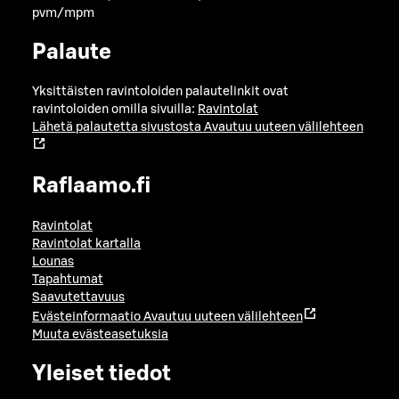
pvm/mpm
Palaute
Yksittäisten ravintoloiden palautelinkit ovat
ravintoloiden omilla sivuilla:
Ravintolat
Lähetä palautetta sivustosta
Avautuu uuteen välilehteen
Raflaamo.fi
Ravintolat
Ravintolat kartalla
Lounas
Tapahtumat
Saavutettavuus
Evästeinformaatio
Avautuu uuteen välilehteen
Muuta evästeasetuksia
Yleiset tiedot