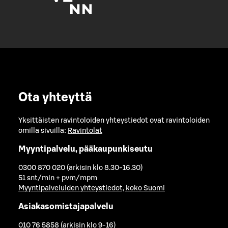
Ota yhteyttä
Yksittäisten ravintoloiden yhteystiedot ovat ravintoloiden
omilla sivuilla:
Ravintolat
Myyntipalvelu, pääkaupunkiseutu
0300 870 020 (arkisin klo 8.30-16.30)
51 snt/min + pvm/mpm
Myyntipalveluiden yhteystiedot, koko Suomi
Asiakasomistajapalvelu
010 76 5858 (arkisin klo 9-16)