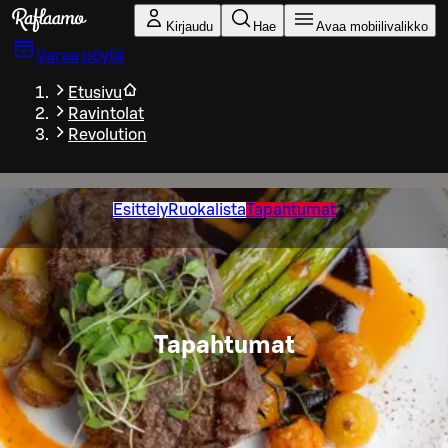
Siirry pääsisältöön
Kirjaudu
Hae
Avaa mobiilivalikko
Varaa pöytä
Etusivu
Ravintolat
Revolution
Esittely
Ruokalista
Tapahtumat
Tapahtumat