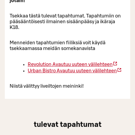
jotain!
Tsekkaa tästä tulevat tapahtumat. Tapahtumiin on
pääsääntöisesti ilmainen sisäänpääsy ja ikäraja
K18.
Menneiden tapahtumien fiiliksiä voit käydä
tsekkaamassa meidän somekanavista
Revolution
Avautuu uuteen välilehteen
Urban Bistro
Avautuu uuteen välilehteen
Niistä välittyy liveiltojen meininki!
tulevat tapahtumat