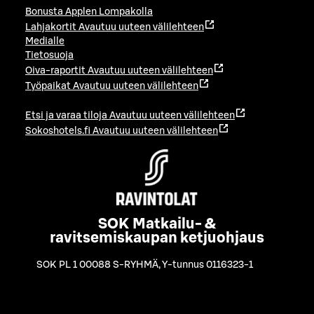
Bonusta Applen Lompakolla
Lahjakortit
Avautuu uuteen välilehteen
Medialle
Tietosuoja
Oiva-raportit
Avautuu uuteen välilehteen
Työpaikat
Avautuu uuteen välilehteen
Etsi ja varaa tiloja
Avautuu uuteen välilehteen
Sokoshotels.fi
Avautuu uuteen välilehteen
SOK Matkailu- &
ravitsemiskaupan ketjuohjaus
SOK PL 1 00088 S-RYHMÄ
,
Y-tunnus 0116323-1