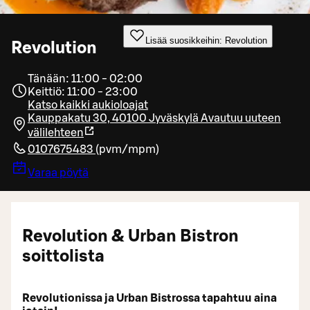
Lisää suosikkeihin: Revolution
Revolution
Tänään: 11:00 - 02:00
Keittiö: 11:00 - 23:00
Katso kaikki aukioloajat
Kauppakatu 30, 40100 Jyväskylä
Avautuu uuteen
välilehteen
0107675483
(
pvm/mpm
)
Varaa pöytä
Revolution & Urban Bistron
soittolista
Revolutionissa ja Urban Bistrossa tapahtuu aina