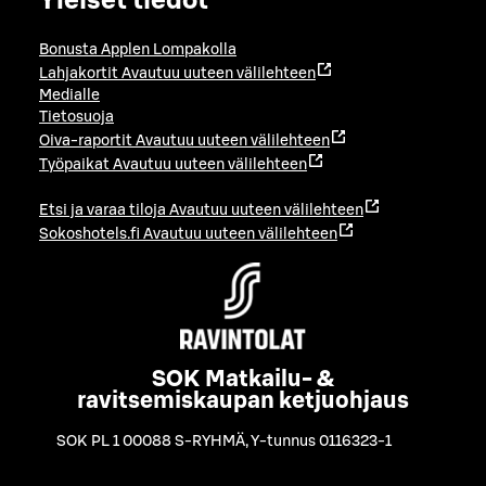
Yleiset tiedot
Bonusta Applen Lompakolla
Lahjakortit
Avautuu uuteen välilehteen
Medialle
Tietosuoja
Oiva-raportit
Avautuu uuteen välilehteen
Työpaikat
Avautuu uuteen välilehteen
Etsi ja varaa tiloja
Avautuu uuteen välilehteen
Sokoshotels.fi
Avautuu uuteen välilehteen
SOK Matkailu- &
ravitsemiskaupan ketjuohjaus
SOK PL 1 00088 S-RYHMÄ
,
Y-tunnus 0116323-1