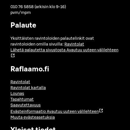
010 76 5858 (arkisin klo 9-16)
pvm/mpm
Palaute
Yksittäisten ravintoloiden palautelinkit ovat
ravintoloiden omilla sivuilla:
Ravintolat
Lähetä palautetta sivustosta
Avautuu uuteen välilehteen
Raflaamo.fi
Ravintolat
Ravintolat kartalla
Lounas
Tapahtumat
Saavutettavuus
Evästeinformaatio
Avautuu uuteen välilehteen
Muuta evästeasetuksia