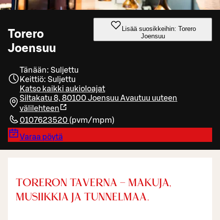
Lisää suosikkeihin: Torero
Torero
Joensuu
Joensuu
Tänään: Suljettu
Keittiö: Suljettu
Katso kaikki aukioloajat
Siltakatu 8, 80100 Joensuu
Avautuu uuteen
välilehteen
0107623520
(
pvm/mpm
)
Varaa pöytä
TORERON TAVERNA – MAKUJA,
MUSIIKKIA JA TUNNELMAA.