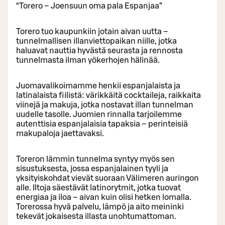
“Torero – Joensuun oma pala Espanjaa”
Torero tuo kaupunkiin jotain aivan uutta –
tunnelmallisen illanviettopaikan niille, jotka
haluavat nauttia hyvästä seurasta ja rennosta
tunnelmasta ilman yökerhojen hälinää.
Juomavalikoimamme henkii espanjalaista ja
latinalaista fiilistä: värikkäitä cocktaileja, raikkaita
viinejä ja makuja, jotka nostavat illan tunnelman
uudelle tasolle. Juomien rinnalla tarjoilemme
autenttisia espanjalaisia tapaksia – perinteisiä
makupaloja jaettavaksi.
Toreron lämmin tunnelma syntyy myös sen
sisustuksesta, jossa espanjalainen tyyli ja
yksityiskohdat vievät suoraan Välimeren auringon
alle. Iltoja säestävät latinorytmit, jotka tuovat
energiaa ja iloa – aivan kuin olisi hetken lomalla.
Torerossa hyvä palvelu, lämpö ja aito meininki
tekevät jokaisesta illasta unohtumattoman.