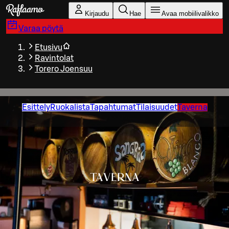
Siirry pääsisältöön
Kirjaudu
Hae
Avaa mobiilivalikko
Varaa pöytä
Etusivu
Ravintolat
Torero Joensuu
Esittely
Ruokalista
Tapahtumat
Tilaisuudet
Taverna
TAVERNA