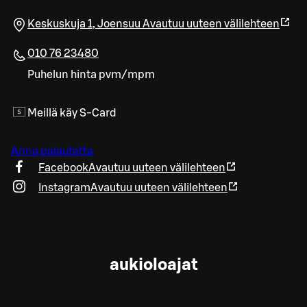
Keskuskuja 1
,
Joensuu
Avautuu uuteen välilehteen
010 76 23480
Puhelun hinta pvm/mpm
Meillä käy S-Card
Anna palautetta
Facebook
Avautuu uuteen välilehteen
Instagram
Avautuu uuteen välilehteen
aukioloajat