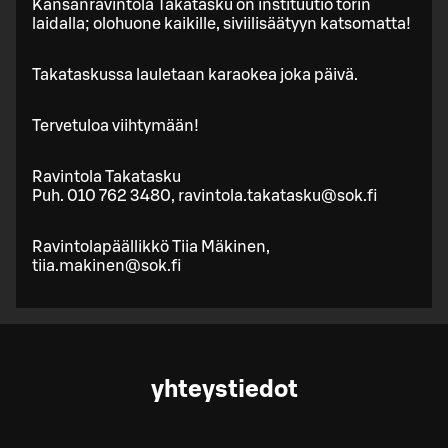
Kansanravintola Takatasku on instituutio torin
laidalla; olohuone kaikille, siviilisäätyyn katsomatta!
Takataskussa lauletaan karaokea joka päivä.
Tervetuloa viihtymään!
Ravintola Takatasku
Puh. 010 762 3480, ravintola.takatasku@sok.fi
Ravintolapäällikkö Tiia Mäkinen,
tiia.makinen@sok.fi
yhteystiedot