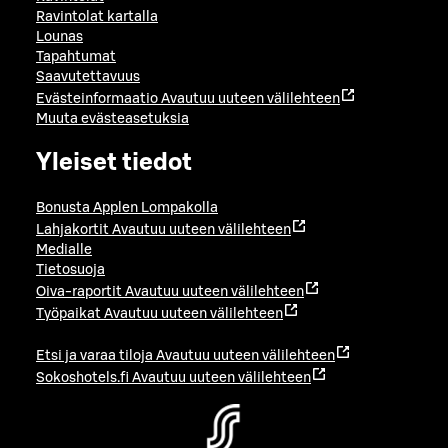
Ravintolat kartalla
Lounas
Tapahtumat
Saavutettavuus
Evästeinformaatio
Avautuu uuteen välilehteen
Muuta evästeasetuksia
Yleiset tiedot
Bonusta Applen Lompakolla
Lahjakortit
Avautuu uuteen välilehteen
Medialle
Tietosuoja
Oiva-raportit
Avautuu uuteen välilehteen
Työpaikat
Avautuu uuteen välilehteen
Etsi ja varaa tiloja
Avautuu uuteen välilehteen
Sokoshotels.fi
Avautuu uuteen välilehteen