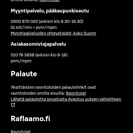
omilla sivuilla:
Ravintolat
Myyntipalvelu, pääkaupunkiseutu
0300 870 020 (arkisin klo 8.30-16.30)
51 snt/min + pvm/mpm
Myyntipalveluiden yhteystiedot, koko Suomi
Asiakasomistajapalvelu
010 76 5858 (arkisin klo 9-16)
pvm/mpm
Palaute
Yksittäisten ravintoloiden palautelinkit ovat
ravintoloiden omilla sivuilla:
Ravintolat
Lähetä palautetta sivustosta
Avautuu uuteen välilehteen
Raflaamo.fi
Ravintolat