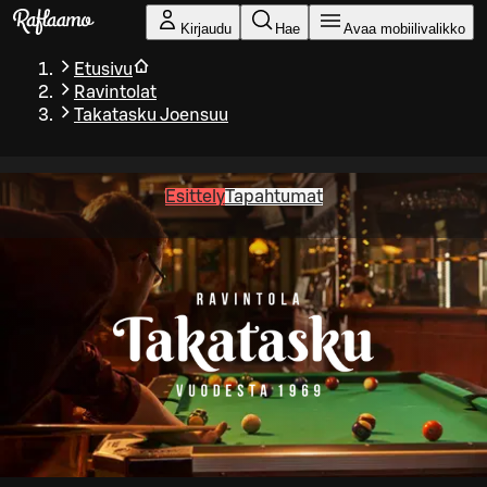
Siirry pääsisältöön
Kirjaudu
Hae
Avaa mobiilivalikko
Etusivu
Ravintolat
Takatasku Joensuu
Esittely
Tapahtumat