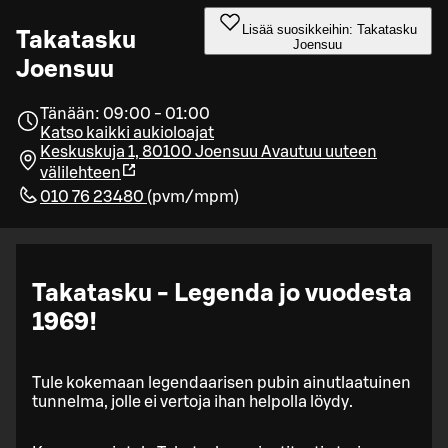
Lisää suosikkeihin: Takatasku
Takatasku
Joensuu
Joensuu
Tänään: 09:00 - 01:00
Katso kaikki aukioloajat
Keskuskuja 1, 80100 Joensuu
Avautuu uuteen
välilehteen
010 76 23480
(
pvm/mpm
)
Takatasku - Legenda jo vuodesta
1969!
Tule kokemaan legendaarisen pubin ainutlaatuinen
tunnelma, jolle ei vertoja ihan helpolla löydy.