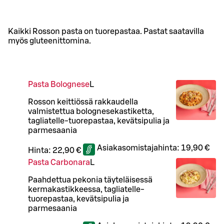
Kaikki Rosson pasta on tuorepastaa. Pastat saatavilla
myös gluteenittomina.
Pasta Bolognese
L
Rosson keittiössä rakkaudella
valmistettua bolognesekastiketta,
tagliatelle-tuorepastaa, kevätsipulia ja
parmesaania
Asiakasomistajahinta:
19,90 €
Hinta:
22,90 €
Pasta Carbonara
L
Paahdettua pekonia täyteläisessä
kermakastikkeessa, tagliatelle-
tuorepastaa, kevätsipulia ja
parmesaania