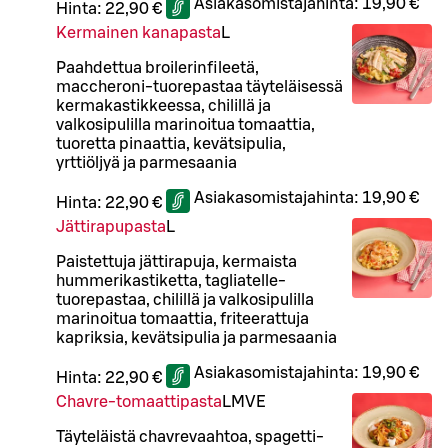
Asiakasomistajahinta:
19,90 €
Hinta:
22,90 €
Kermainen kanapasta
L
Paahdettua broilerinfileetä,
maccheroni-tuorepastaa täyteläisessä
kermakastikkeessa, chilillä ja
valkosipulilla marinoitua tomaattia,
tuoretta pinaattia, kevätsipulia,
yrttiöljyä ja parmesaania
Asiakasomistajahinta:
19,90 €
Hinta:
22,90 €
Jättirapupasta
L
Paistettuja jättirapuja, kermaista
hummerikastiketta, tagliatelle-
tuorepastaa, chilillä ja valkosipulilla
marinoitua tomaattia, friteerattuja
kapriksia, kevätsipulia ja parmesaania
Asiakasomistajahinta:
19,90 €
Hinta:
22,90 €
Chavre-tomaattipasta
L
M
VE
Täyteläistä chavrevaahtoa, spagetti-