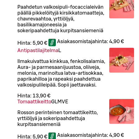
Paahdetun valkosipuli-focaccialeivän
päällä pikkelöityjä kirsikkatomaatteja,
chavrevaahtoa, yrttiöljyä,
basilikamajoneesia ja
sokeripaahdettuja kurpitsansiemeniä
Asiakasomistajahinta:
4,90 €
Hinta:
5,90 €
Antipastilajitelma
L
Ilmakuivattua kinkkua, fenkolisalamia,
Aura- ja parmesaanijuustoa, oliiveja,
melonia, marinoitua latva-artisokkaa,
paprikahilloa ja rapeaksi paahdettua
valkosipulileipää. Sopii jaettavaksi.
Hinta:
13,90 €
Tomaattikeitto
G
L
M
VE
Rosson perinteinen tomaattikeitto,
yrttiöljyä ja sokeripaahdettuja
kurpitsansiemeniä
Asiakasomistajahinta:
4,90 €
Hinta:
5,90 €