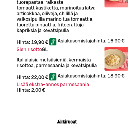
tuorepastaa, raikasta
tomaattikastiketta, marinoitua latva-
artisokkaa, oliiveja, chilillä ja
valkosipulilla marinoitua tomaattia,
tuoretta pinaattia, friteerattuja
kapriksia ja kevätsipulia
Asiakasomistajahinta:
16,90 €
Hinta:
19,90 €
Sienirisotto
G
L
Italialaisia metsäsieniä, kermaista
risottoa, parmesaania ja kevätsipulia
Asiakasomistajahinta:
18,90 €
Hinta:
22,00 €
Lisää ekstra-annos parmesaania
Hinta:
2,00 €
Jälkiruoat