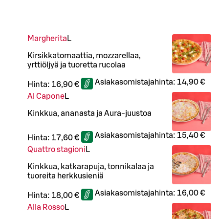
Margherita
L
Kirsikkatomaattia, mozzarellaa,
yrttiöljyä ja tuoretta rucolaa
Asiakasomistajahinta:
14,90 €
Hinta:
16,90 €
Al Capone
L
Kinkkua, ananasta ja Aura-juustoa
Asiakasomistajahinta:
15,40 €
Hinta:
17,60 €
Quattro stagioni
L
Kinkkua, katkarapuja, tonnikalaa ja
tuoreita herkkusieniä
Asiakasomistajahinta:
16,00 €
Hinta:
18,00 €
Alla Rosso
L