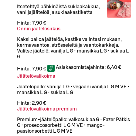
Itsetehtyä pähkinäistä suklaakakkua,
vaniljajäätelöä ja suklaakastiketta
Hinta:
7,90 €
Onnin jäätelösirkus
Kaksi palloa jäätelöä, kastike valintasi mukaan,
kermavaahtoa, strösseleitä ja vaahtokarkkeja.
Valitse jäätelö: vanilja L G • mansikka L G • suklaa L
G
Asiakasomistajahinta:
6,40 €
Hinta:
7,90 €
Jäätelövalikoima
Jäätelöpallo: vanilja L G • vegaani vanilja L G M VE •
mansikka L G • suklaa L G
Hinta:
2,90 €
Jäätelövalikoima premium
Premium-jäätelöpallo: valkosuklaa G • Fazer Pätkis
G • proseccosorbetti L G M VE • mango-
passionsorbetti L G M VE