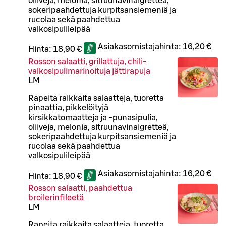
oliiveja, melonia, sitruunavinaigretteä,
sokeripaahdettuja kurpitsansiemeniä ja
rucolaa sekä paahdettua
valkosipulileipää
Asiakasomistajahinta:
16,20 €
Hinta:
18,90 €
Rosson salaatti, grillattuja, chili-
valkosipulimarinoituja jättirapuja
L
M
Rapeita raikkaita salaatteja, tuoretta
pinaattia, pikkelöityjä
kirsikkatomaatteja ja -punasipulia,
oliiveja, melonia, sitruunavinaigretteä,
sokeripaahdettuja kurpitsansiemeniä ja
rucolaa sekä paahdettua
valkosipulileipää
Asiakasomistajahinta:
16,20 €
Hinta:
18,90 €
Rosson salaatti, paahdettua
broilerinfileetä
L
M
Rapeita raikkaita salaatteja, tuoretta