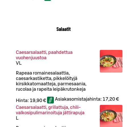
Salaatit
Caesarsalaatti, paahdettua
vuohenjuustoa
VL
Rapeaa romainesalaattia,
caesarkastiketta, pikkelöityjä
kirsikkatomaatteja, parmesaania,
rucolaa ja rapeita leipäkrutonkeja
Asiakasomistajahinta:
17,20 €
Hinta:
19,90 €
Caesarsalaatti, grillattuja, chili-
valkosipulimarinoituja jättirapuja
L