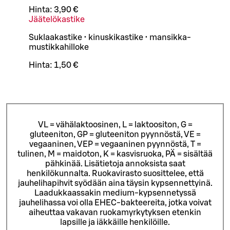
Hinta:
3,90 €
Jäätelökastike
Suklaakastike • kinuskikastike • mansikka-
mustikkahilloke
Hinta:
1,50 €
VL = vähälaktoosinen, L = laktoositon, G =
gluteeniton, GP = gluteeniton pyynnöstä, VE =
vegaaninen, VEP = vegaaninen pyynnöstä, T =
tulinen, M = maidoton, K = kasvisruoka, PÄ = sisältää
pähkinää. Lisätietoja annoksista saat
henkilökunnalta.
Ruokavirasto suosittelee, että
jauhelihapihvit syödään aina täysin kypsennettyinä.
Laadukkaassakin medium-kypsennetyssä
jauhelihassa voi olla EHEC-bakteereita, jotka voivat
aiheuttaa vakavan ruokamyrkytyksen etenkin
lapsille ja iäkkäille henkilöille.