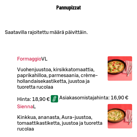
Pannupizzat
Saatavilla rajoitettu määrä päivittäin.
Formaggio
VL
Vuohenjuustoa, kirsikkatomaattia,
paprikahilloa, parmesaania, crème-
hollandaisekastiketta, juustoa ja
tuoretta rucolaa
Asiakasomistajahinta:
16,90 €
Hinta:
18,90 €
Sienna
L
Kinkkua, ananasta, Aura-juustoa,
tomaattikastiketta, juustoa ja tuoretta
rucolaa