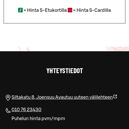
=
Hinta S-Etukortilla
=
Hinta S-Cardilla
YHTEYSTIEDOT
Siltakatu 8
,
Joensuu
Avautuu uuteen välilehteen
010 76 23430
Puhelun hinta pvm/mpm