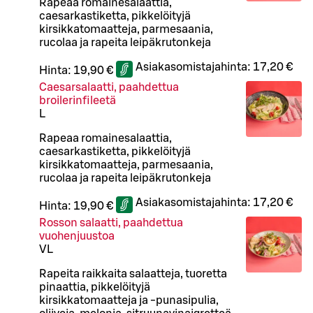
Rapeaa romainesalaattia,
caesarkastiketta, pikkelöityjä
kirsikkatomaatteja, parmesaania,
rucolaa ja rapeita leipäkrutonkeja
Asiakasomistajahinta:
17,20 €
Hinta:
19,90 €
Caesarsalaatti, paahdettua
broilerinfileetä
L
Rapeaa romainesalaattia,
caesarkastiketta, pikkelöityjä
kirsikkatomaatteja, parmesaania,
rucolaa ja rapeita leipäkrutonkeja
Asiakasomistajahinta:
17,20 €
Hinta:
19,90 €
Rosson salaatti, paahdettua
vuohenjuustoa
VL
Rapeita raikkaita salaatteja, tuoretta
pinaattia, pikkelöityjä
kirsikkatomaatteja ja -punasipulia,