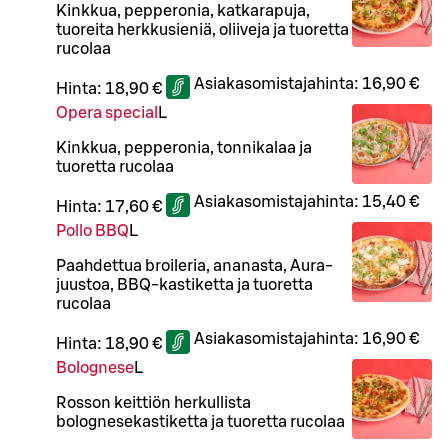
Kinkkua, pepperonia, katkarapuja,
tuoreita herkkusieniä, oliiveja ja tuoretta
rucolaa
Asiakasomistajahinta:
16,90 €
Hinta:
18,90 €
Opera special
L
Kinkkua, pepperonia, tonnikalaa ja
tuoretta rucolaa
Asiakasomistajahinta:
15,40 €
Hinta:
17,60 €
Pollo BBQ
L
Paahdettua broileria, ananasta, Aura-
juustoa, BBQ-kastiketta ja tuoretta
rucolaa
Asiakasomistajahinta:
16,90 €
Hinta:
18,90 €
Bolognese
L
Rosson keittiön herkullista
bolognesekastiketta ja tuoretta rucolaa