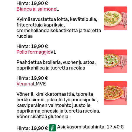
Hinta:
19,90 €
Bianca al salmone
L
Kylmäsavustettua lohta, kevätsipulia,
friteerattuja kapriksia,
cremehollandaisekastiketta ja tuoretta
rucolaa
Hinta:
19,90 €
Pollo formaggio
VL
Paahdettua broileria, vuohenjuustoa,
paprikahilloa ja tuoretta rucolaa
Hinta:
19,90 €
Vegana
L
M
VE
Vöneriä, kirsikkatomaattia, tuoreita
herkkusieniä, pikkelöityä punasipulia,
kasviperäinen vaihtoehto juustolle,
paprikamajoneesia ja tuoretta rucolaa.
Vöner sisältää gluteenia.
Asiakasomistajahinta:
17,40 €
Hinta:
19,90 €