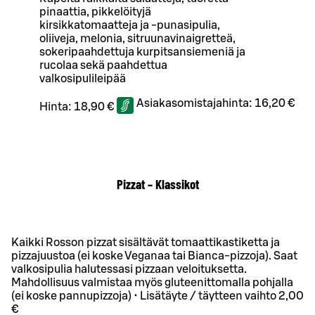
pinaattia, pikkelöityjä
kirsikkatomaatteja ja -punasipulia,
oliiveja, melonia, sitruunavinaigretteä,
sokeripaahdettuja kurpitsansiemeniä ja
rucolaa sekä paahdettua
valkosipulileipää
Asiakasomistajahinta:
16,20 €
Hinta:
18,90 €
Pizzat – Klassikot
Kaikki Rosson pizzat sisältävät tomaattikastiketta ja
pizzajuustoa (ei koske Veganaa tai Bianca-pizzoja). Saat
valkosipulia halutessasi pizzaan veloituksetta.
Mahdollisuus valmistaa myös gluteenittomalla pohjalla
(ei koske pannupizzoja) • Lisätäyte / täytteen vaihto 2,00
€