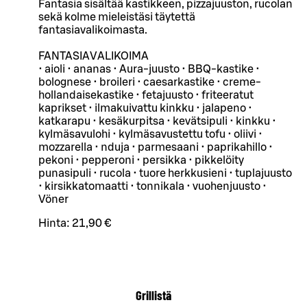
Fantasia sisältää kastikkeen, pizzajuuston, rucolan
sekä kolme mieleistäsi täytettä
fantasiavalikoimasta.
FANTASIAVALIKOIMA
• aioli • ananas • Aura-juusto • BBQ-kastike •
bolognese • broileri • caesarkastike • creme-
hollandaisekastike • fetajuusto • friteeratut
kaprikset • ilmakuivattu kinkku • jalapeno •
katkarapu • kesäkurpitsa • kevätsipuli • kinkku •
kylmäsavulohi • kylmäsavustettu tofu • oliivi •
mozzarella • nduja • parmesaani • paprikahillo •
pekoni • pepperoni • persikka • pikkelöity
punasipuli • rucola • tuore herkkusieni • tuplajuusto
• kirsikkatomaatti • tonnikala • vuohenjuusto •
Vöner
Hinta:
21,90 €
Grillistä