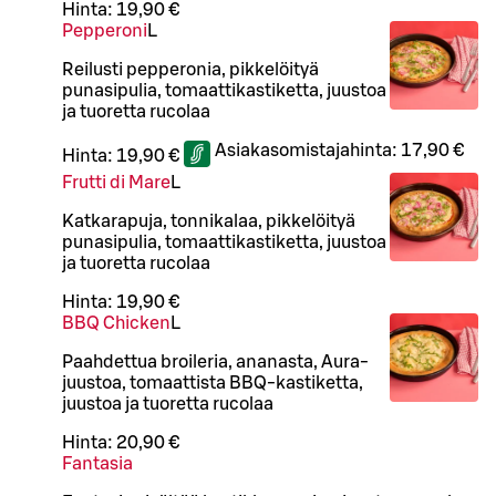
Hinta:
19,90 €
Pepperoni
L
Reilusti pepperonia, pikkelöityä
punasipulia, tomaattikastiketta, juustoa
ja tuoretta rucolaa
Asiakasomistajahinta:
17,90 €
Hinta:
19,90 €
Frutti di Mare
L
Katkarapuja, tonnikalaa, pikkelöityä
punasipulia, tomaattikastiketta, juustoa
ja tuoretta rucolaa
Hinta:
19,90 €
BBQ Chicken
L
Paahdettua broileria, ananasta, Aura-
juustoa, tomaattista BBQ-kastiketta,
juustoa ja tuoretta rucolaa
Hinta:
20,90 €
Fantasia