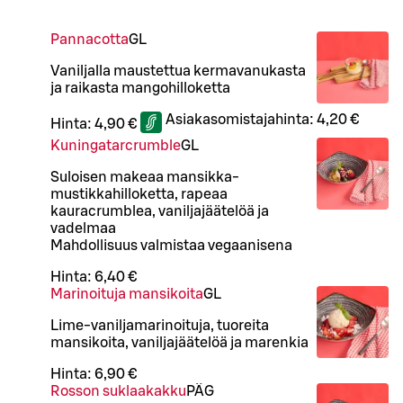
Pannacotta
G
L
Vaniljalla maustettua kermavanukasta
ja raikasta mangohilloketta
Asiakasomistajahinta:
4,20 €
Hinta:
4,90 €
Kuningatarcrumble
G
L
Suloisen makeaa mansikka-
mustikkahilloketta, rapeaa
kauracrumblea, vaniljajäätelöä ja
vadelmaa
Mahdollisuus valmistaa vegaanisena
Hinta:
6,40 €
Marinoituja mansikoita
G
L
Lime-vaniljamarinoituja, tuoreita
mansikoita, vaniljajäätelöä ja marenkia
Hinta:
6,90 €
Rosson suklaakakku
PÄ
G