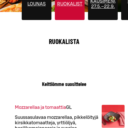
KAUSIMENUT
LOUNAS
RUOKALISTA
27.5.–22.9.
RUOKALISTA
Keittiömme suosittelee
Mozzarellaa ja tomaattia
G
L
Suussasulavaa mozzarellaa, pikkelöityjä
kirsikkatomaatteja, yrttiöljyä,