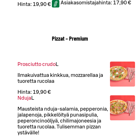
Asiakasomistajahinta:
17,90 €
Hinta:
19,90 €
Pizzat – Premium
Prosciutto crudo
L
Ilmakuivattua kinkkua, mozzarellaa ja
tuoretta rucolaa
Hinta:
19,90 €
Nduja
L
Mausteista nduja-salamia, pepperonia,
jalapenoja, pikkelöityä punasipulia,
peperoncinoöljyä, chilimajoneesia ja
tuoretta rucolaa. Tulisemman pizzan
ystävälle!