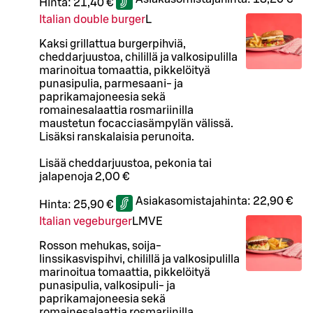
Hinta:
21,40 €
Italian double burger
L
Kaksi grillattua burgerpihviä,
cheddarjuustoa, chilillä ja valkosipulilla
marinoitua tomaattia, pikkelöityä
punasipulia, parmesaani- ja
paprikamajoneesia sekä
romainesalaattia rosmariinilla
maustetun focacciasämpylän välissä.
Lisäksi ranskalaisia perunoita.
Lisää cheddarjuustoa, pekonia tai
jalapenoja 2,00 €
Asiakasomistajahinta:
22,90 €
Hinta:
25,90 €
Italian vegeburger
L
M
VE
Rosson mehukas, soija-
linssikasvispihvi, chilillä ja valkosipulilla
marinoitua tomaattia, pikkelöityä
punasipulia, valkosipuli- ja
paprikamajoneesia sekä
romainesalaattia rosmariinilla