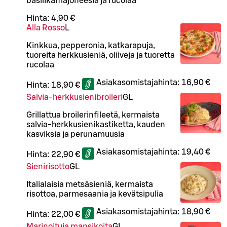
basilikamajoneesia ja rucolaa
Hinta:
4,90 €
Alla Rosso
L
Kinkkua, pepperonia, katkarapuja,
tuoreita herkkusieniä, oliiveja ja tuoretta
rucolaa
Asiakasomistajahinta:
16,90 €
Hinta:
18,90 €
Salvia-herkkusienibroileri
G
L
Grillattua broilerinfileetä, kermaista
salvia-herkkusienikastiketta, kauden
kasviksia ja perunamuusia
Asiakasomistajahinta:
19,40 €
Hinta:
22,90 €
Sienirisotto
G
L
Italialaisia metsäsieniä, kermaista
risottoa, parmesaania ja kevätsipulia
Asiakasomistajahinta:
18,90 €
Hinta:
22,00 €
Marinoituja mansikoita
G
L