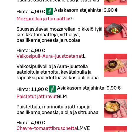
Asiakasomistajahinta:
3,90 €
Hinta:
4,90 €
Mozzarellaa ja tomaattia
G
L
Suussasulavaa mozzarellaa, pikkelöityjä
kirsikkatomaatteja, yrttiöljyä,
basilikamajoneesia ja rucolaa
Hinta:
4,90 €
Valkosipuli-Aura-juustoetanat
L
Valkosipulivoilla ja Aura-juustolla
aateloituja etanoita, kevätsipulia ja
rapeaksi paahdettua valkosipulileipää
Asiakasomistajahinta:
9,90 €
Hinta:
11,90 €
Paistetut jättiravut
G
L
M
Paistettuja, marinoituja jättirapuja,
basilikamajoneesia, aiolia ja sitruunaa
Hinta:
4,90 €
Chavre-tomaattibruschetta
L
M
VE