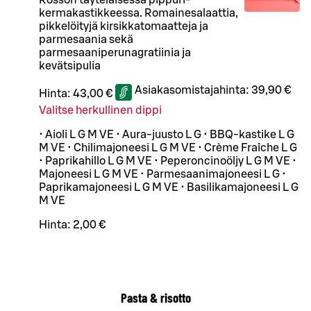
kermakastikkeessa. Romainesalaattia,
pikkelöityjä kirsikkatomaatteja ja
parmesaania sekä
parmesaaniperunagratiinia ja
kevätsipulia
Asiakasomistajahinta:
39,90 €
Hinta:
43,00 €
Valitse herkullinen dippi
• Aioli L G M VE • Aura-juusto L G • BBQ-kastike L G
M VE • Chilimajoneesi L G M VE • Crème Fraîche L G
• Paprikahillo L G M VE • Peperoncinoöljy L G M VE •
Majoneesi L G M VE • Parmesaanimajoneesi L G •
Paprikamajoneesi L G M VE • Basilikamajoneesi L G
M VE
Hinta:
2,00 €
Pasta & risotto