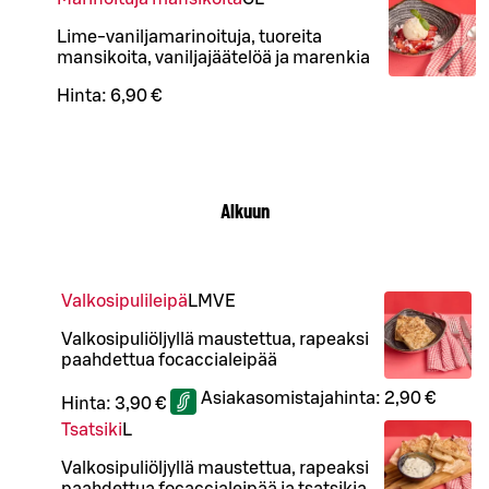
Lime-vaniljamarinoituja, tuoreita
mansikoita, vaniljajäätelöä ja marenkia
Hinta:
6,90 €
Alkuun
Valkosipulileipä
L
M
VE
Valkosipuliöljyllä maustettua, rapeaksi
paahdettua focaccialeipää
Asiakasomistajahinta:
2,90 €
Hinta:
3,90 €
Tsatsiki
L
Valkosipuliöljyllä maustettua, rapeaksi
paahdettua focaccialeipää ja tsatsikia