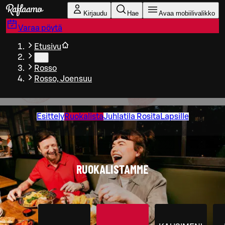
Siirry pääsisältöön
Kirjaudu
Hae
Avaa mobiilivalikko
Varaa pöytä
Etusivu
…
Rosso
Rosso, Joensuu
Esittely
Ruokalista
Juhlatila Rosita
Lapsille
RUOKALISTAMME