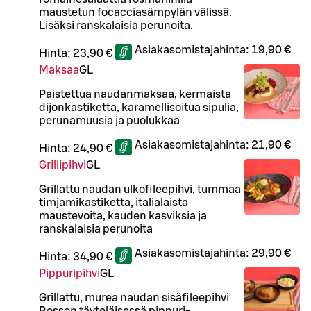
maustetun focacciasämpylän välissä.
Lisäksi ranskalaisia perunoita.
Asiakasomistajahinta:
19,90 €
Hinta:
23,90 €
Maksaa
G
L
Paistettua naudanmaksaa, kermaista
dijonkastiketta, karamellisoitua sipulia,
perunamuusia ja puolukkaa
Asiakasomistajahinta:
21,90 €
Hinta:
24,90 €
Grillipihvi
G
L
Grillattu naudan ulkofileepihvi, tummaa
timjamikastiketta, italialaista
maustevoita, kauden kasviksia ja
ranskalaisia perunoita
Asiakasomistajahinta:
29,90 €
Hinta:
34,90 €
Pippuripihvi
G
L
Grillattu, murea naudan sisäfileepihvi
Rosson täyteläisessä pippuri-