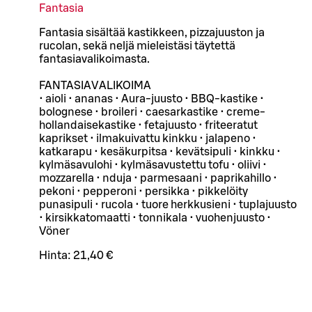
Fantasia
Fantasia sisältää kastikkeen, pizzajuuston ja
rucolan, sekä neljä mieleistäsi täytettä
fantasiavalikoimasta.
FANTASIAVALIKOIMA
• aioli • ananas • Aura-juusto • BBQ-kastike •
bolognese • broileri • caesarkastike • creme-
hollandaisekastike • fetajuusto • friteeratut
kaprikset • ilmakuivattu kinkku • jalapeno •
katkarapu • kesäkurpitsa • kevätsipuli • kinkku •
kylmäsavulohi • kylmäsavustettu tofu • oliivi •
mozzarella • nduja • parmesaani • paprikahillo •
pekoni • pepperoni • persikka • pikkelöity
punasipuli • rucola • tuore herkkusieni • tuplajuusto
• kirsikkatomaatti • tonnikala • vuohenjuusto •
Vöner
Hinta:
21,40 €