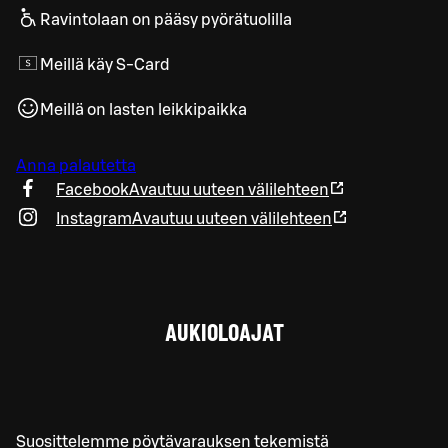
Ravintolaan on pääsy pyörätuolilla
Meillä käy S-Card
Meillä on lasten leikkipaikka
Anna palautetta
Facebook
Avautuu uuteen välilehteen
Instagram
Avautuu uuteen välilehteen
AUKIOLOAJAT
Suosittelemme pöytävarauksen tekemistä