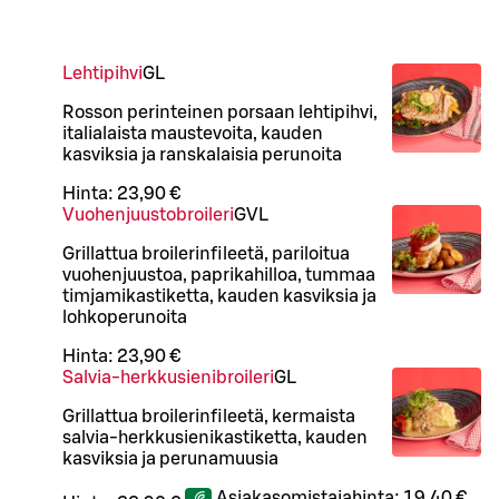
Lehtipihvi
G
L
Rosson perinteinen porsaan lehtipihvi,
italialaista maustevoita, kauden
kasviksia ja ranskalaisia perunoita
Hinta:
23,90 €
Vuohenjuustobroileri
G
VL
Grillattua broilerinfileetä, pariloitua
vuohenjuustoa, paprikahilloa, tummaa
timjamikastiketta, kauden kasviksia ja
lohkoperunoita
Hinta:
23,90 €
Salvia-herkkusienibroileri
G
L
Grillattua broilerinfileetä, kermaista
salvia-herkkusienikastiketta, kauden
kasviksia ja perunamuusia
Asiakasomistajahinta:
19,40 €