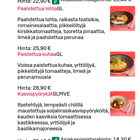
Hinta:
22,90 €
Paahdettua lohta
G
L
Paahdettua lohta, raikasta tsatsikia,
romainesalaattia, pikkelöityjä
kirsikkatomaatteja, tuoretta pinaattia,
limeä ja paahdettua perunaa
Hinta:
25,90 €
Paistettua kuhaa
G
L
Voissa paistettua kuhaa, yrttiöljyä,
pikkelöityjä tomaatteja, limeä ja
perunamuusia
Hinta:
26,90 €
Kasvispyörykät
G
L
M
VE
Itsetehtyjä, lempeästi chilillä
maustettuja soijalinssikasvispyöryköitä,
kauden kasviksia tomaattisessa
kastikkeessa, yrttiöljyä ja
basilikamajoneesia
Asiakasomistajahinta:
18,20 €