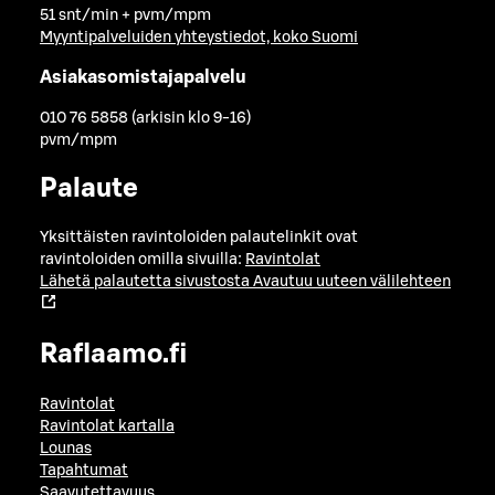
51 snt/min + pvm/mpm
Myyntipalveluiden yhteystiedot, koko Suomi
Asiakasomistajapalvelu
010 76 5858 (arkisin klo 9-16)
pvm/mpm
Palaute
Yksittäisten ravintoloiden palautelinkit ovat
ravintoloiden omilla sivuilla:
Ravintolat
Lähetä palautetta sivustosta
Avautuu uuteen välilehteen
Raflaamo.fi
Ravintolat
Ravintolat kartalla
Lounas
Tapahtumat
Saavutettavuus