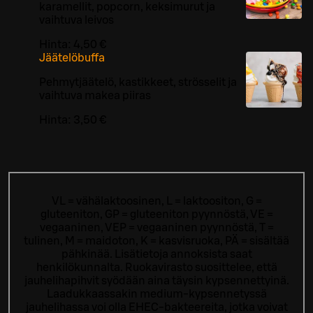
karamellit, popcorn, keksimurut ja
vaihtuva leivos
Hinta:
4,50 €
Jäätelöbuffa
Pehmytjäätelö, kastikkeet, strösselit ja
vaihtuva makea piiras
Hinta:
3,50 €
VL = vähälaktoosinen, L = laktoositon, G =
gluteeniton, GP = gluteeniton pyynnöstä, VE =
vegaaninen, VEP = vegaaninen pyynnöstä, T =
tulinen, M = maidoton, K = kasvisruoka, PÄ = sisältää
pähkinää. Lisätietoja annoksista saat
henkilökunnalta.
Ruokavirasto suosittelee, että
jauhelihapihvit syödään aina täysin kypsennettyinä.
Laadukkaassakin medium-kypsennetyssä
jauhelihassa voi olla EHEC-bakteereita, jotka voivat