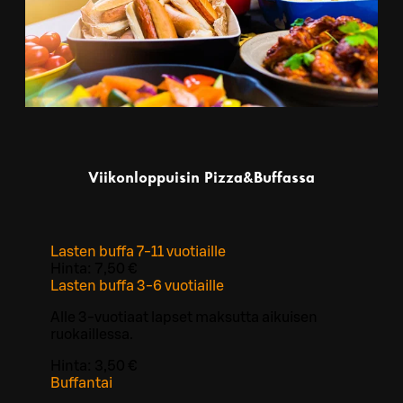
Viikonloppuisin Pizza&Buffassa
Lasten buffa 7-11 vuotiaille
Hinta:
7,50 €
Lasten buffa 3-6 vuotiaille
Alle 3-vuotiaat lapset maksutta aikuisen
ruokaillessa.
Hinta:
3,50 €
Buffantai