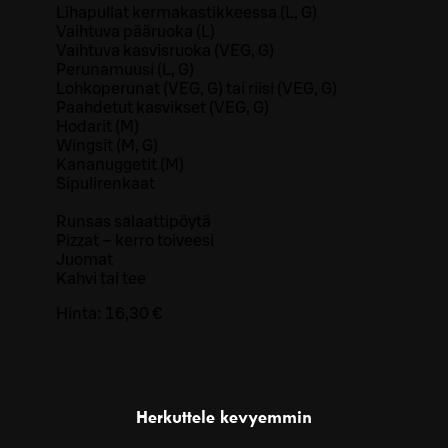
Lihapullat kermakastikkeessa (L, G)
Vaihtuva pääruoka (L)
Vaihtuva kasvisruoka (VEG, G)
Perunamuusi (L, G)
Lohkoperunat (VEG, G) tai riisi (VEG, G)
Paahdetut kasvikset (VEG, G)
Hodarit (M)
Wingsit (M, G)
Kananuggetit (M)
Sipulirenkaat
Runsas salaattipöytä
Pizzat – kerro toiveesi
Juomat
Kahvi tai tee
Hinta:
16,30 €
Herkuttele kevyemmin