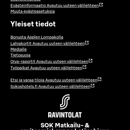
Evästeinformaatio
Avautuu uuteen välilehteen
Muuta evästeasetuksia
Yleiset tiedot
Bonusta Applen Lompakolla
Lahjakortit
Avautuu uuteen välilehteen
Medialle
Tietosuoja
Oiva-raportit
Avautuu uuteen välilehteen
Työpaikat
Avautuu uuteen välilehteen
Etsi ja varaa tiloja
Avautuu uuteen välilehteen
Sokoshotels.fi
Avautuu uuteen välilehteen
SOK Matkailu- &