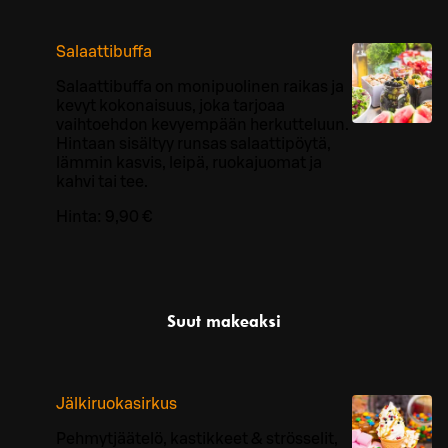
Salaattibuffa
Salaattibuffa on monipuolinen raikas ja
kevyt kokonaisuus, joka tarjoaa
vaihtoehdon kevyempään herkutteluun.
Hintaan sisältyy runsas salaattipöytä,
lämmin kasvis, leipä, ruokajuomat ja
kahvi tai tee.
Hinta:
9,90 €
Suut makeaksi
Jälkiruokasirkus
Pehmytjäätelö, kastikkeet & strösselit,