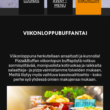
LOUNAS
AWAY -
VIIKONLOPPUBU
MENU
VIIKONLOPPUBUFFANTAI
Viikonloppuna herkutellaan ansaitusti ja kunnolla!
Pizza&Buffan viikonlopun buffapöytä notkuu
sormisyötävää, monipuolista kotiruokaa ja raikkaita
salaatteja- ja pizza valmistamme toiveiden mukaan.
Meiltä löytyy myös vaihtuva kasvisvaihtoehto - koko
perhe syö yhdessä omien makujensa mukaan.