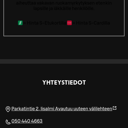
aiheuttaa vakavan ruokamyrkytyksen etenkin
lapsille ja iäkkäille henkilöille.
=
Hinta S-Etukortilla
=
Hinta S-Cardilla
YHTEYSTIEDOT
Parkatintie 2
,
Iisalmi
Avautuu uuteen välilehteen
050 440 4663