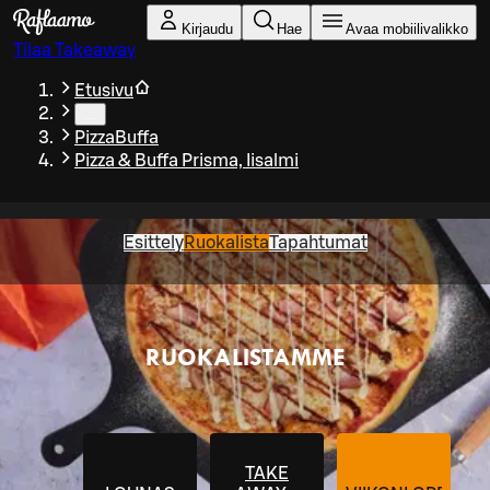
Siirry pääsisältöön
Kirjaudu
Hae
Avaa mobiilivalikko
Tilaa Takeaway
Etusivu
…
PizzaBuffa
Pizza & Buffa Prisma, Iisalmi
Esittely
Ruokalista
Tapahtumat
RUOKALISTAMME
TAKE