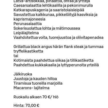
Latva-artisokkaa, pinaattia, ohraa ja yrttejä
Caesarsalaattia lehtikaalilla ja pekonimurulla
Katkarapuskagenia ja saaristolaisleipää
Savustettua kalkkunaa, pikkelöityjä kasviksia ja
kaprismajoneesia
Perunasalaattia
Sokerisuolattua lohta ja mätimoussea
Leipälajitelma
Vaahdotettua voita, tuorejuustoa ja oliivitapenadea
Grillattua black angus härän flank steak ja tummaa
tryffelikastiketta
tai
Kotimaista paahdettua siikaa ja tillikastiketta
Paahdettua kukkakaalia ja lyttyperunoita yrteillä
Jälkiruoka
Juustoja ja kauden hilloa
Tiramisua tuoreilla marjoilla
Macarons- lajitelma
Ruokailu alkaen 70 €/ hlö
Hinta:
70,00 €