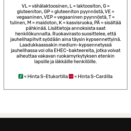
VL = vähälaktoosinen, L = laktoositon, G =
gluteeniton, GP = gluteeniton pyynnöstä, VE =
vegaaninen, VEP = vegaaninen pyynnöstä, T =
tulinen, M = maidoton, K = kasvisruoka, PÄ = sisältää
pähkinää. Lisätietoja annoksista saat
henkilökunnalta.
Ruokavirasto suosittelee, että
jauhelihapihvit syödään aina täysin kypsennettyinä.
Laadukkaassakin medium-kypsennetyssä
jauhelihassa voi olla EHEC-bakteereita, jotka voivat
aiheuttaa vakavan ruokamyrkytyksen etenkin
lapsille ja iäkkäille henkilöille.
=
Hinta S-Etukortilla
=
Hinta S-Cardilla