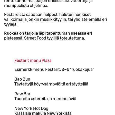
rento tunnelma, paljon erilaisia aktiviteetteja ja
monipuolista ohjelmaa.
Festareista saadaan helposti halutun henkiset
valikoimalla jonkin musiikkityylin, tai yhdistelemällä eri
tyylejä.
Ruokaa on tarjolla läpi tapahtuman useassa eri
pisteessä, Street Food tyylillä toteutettuna.
Festarit menu Plaza
Esimerkkimenu Festarit, 3–6 ”ruokakojua”
Bao Bun
Täytettyjä höyrysämpylöitä eri täytteillä
Raw Bar
Tuoreita ostereita ja mereneläviä
New York Hot Dog
Klassisia makuja New Yorkista