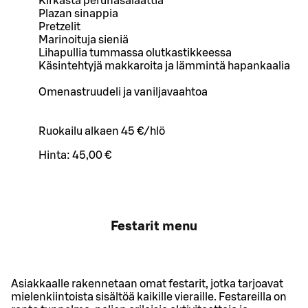
Kirkasta perunasalaattia
Plazan sinappia
Pretzelit
Marinoituja sieniä
Lihapullia tummassa olutkastikkeessa
Käsintehtyjä makkaroita ja lämmintä hapankaalia
Omenastruudeli ja vaniljavaahtoa
Ruokailu alkaen 45 €/hlö
Hinta:
45,00 €
Festarit menu
Asiakkaalle rakennetaan omat festarit, jotka tarjoavat
mielenkiintoista sisältöä kaikille vieraille. Festareilla on