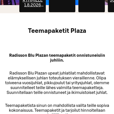
RYHMILLE
J
1.8.2026
ALKAEN
Teemapaketit Plaza
Radisson Blu Plazan teemapaketit onnistuneisiin
juhliin.
Radisson Blu Plazan upeat juhlatilat mahdollistavat
elämyksellisen juhlan toteutuksen vieraillenne. Olipa
toiveena vuosijuhlat, pikkujoulut tai yritysjuhlat, olemme
suunnitelleet teille lähes valmiita teemapaketteja.
Suunnitellaan teille onnistuneet ja ikimuistoiset juhlat.
Teemapaketista sinun on mahdollista valita teille sopiva
kokonaisuus. Teemapaketit ja tarjoilut hinnoitellaan