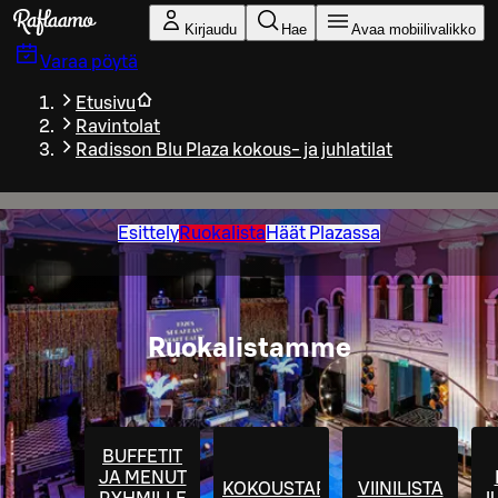
Siirry pääsisältöön
Kirjaudu
Hae
Avaa mobiilivalikko
Varaa pöytä
Etusivu
Ravintolat
Radisson Blu Plaza kokous- ja juhlatilat
Esittely
Ruokalista
Häät Plazassa
Ruokalistamme
BUFFETIT
JA MENUT
KOKOUSTARJOILUT
VIINILISTA