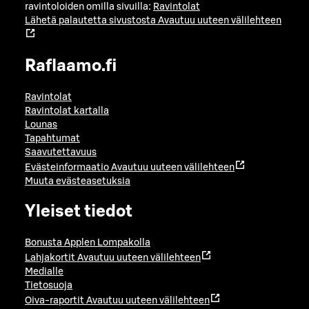
ravintoloiden omilla sivuilla:
Ravintolat
Lähetä palautetta sivustosta
Avautuu uuteen välilehteen
Raflaamo.fi
Ravintolat
Ravintolat kartalla
Lounas
Tapahtumat
Saavutettavuus
Evästeinformaatio
Avautuu uuteen välilehteen
Muuta evästeasetuksia
Yleiset tiedot
Bonusta Applen Lompakolla
Lahjakortit
Avautuu uuteen välilehteen
Medialle
Tietosuoja
Oiva-raportit
Avautuu uuteen välilehteen