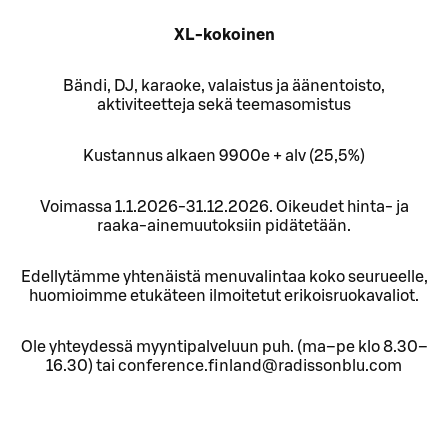
XL-kokoinen
Bändi, DJ, karaoke, valaistus ja äänentoisto,
aktiviteetteja sekä teemasomistus
Kustannus alkaen 9900e + alv (25,5%)
Voimassa 1.1.2026-31.12.2026. Oikeudet hinta- ja
raaka-ainemuutoksiin pidätetään.
Edellytämme yhtenäistä menuvalintaa koko seurueelle,
huomioimme etukäteen ilmoitetut erikoisruokavaliot.
Ole yhteydessä myyntipalveluun puh. (ma–pe klo 8.30–
16.30) tai conference.finland@radissonblu.com