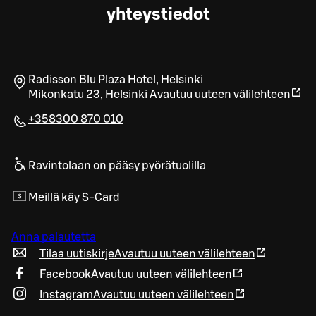
yhteystiedot
Radisson Blu Plaza Hotel, Helsinki
Mikonkatu 23
,
Helsinki
Avautuu uuteen välilehteen
+358300 870 010
Ravintolaan on pääsy pyörätuolilla
Meillä käy S-Card
Anna palautetta
Tilaa uutiskirje
Avautuu uuteen välilehteen
Facebook
Avautuu uuteen välilehteen
Instagram
Avautuu uuteen välilehteen