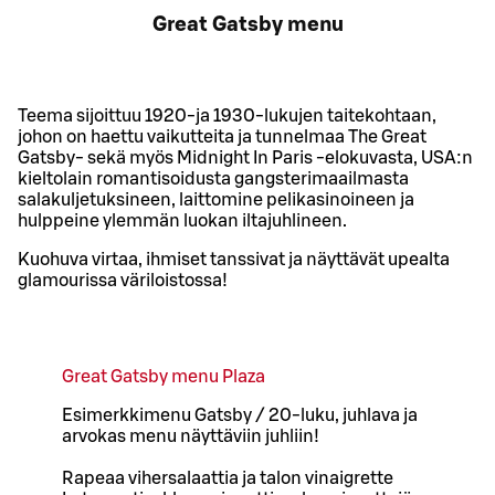
Great Gatsby menu
Teema sijoittuu 1920-ja 1930-lukujen taitekohtaan,
johon on haettu vaikutteita ja tunnelmaa The Great
Gatsby- sekä myös Midnight In Paris -elokuvasta, USA:n
kieltolain romantisoidusta gangsterimaailmasta
salakuljetuksineen, laittomine pelikasinoineen ja
hulppeine ylemmän luokan iltajuhlineen.
Kuohuva virtaa, ihmiset tanssivat ja näyttävät upealta
glamourissa väriloistossa!
Great Gatsby menu Plaza
Esimerkkimenu Gatsby / 20-luku, juhlava ja
arvokas menu näyttäviin juhliin!
Rapeaa vihersalaattia ja talon vinaigrette