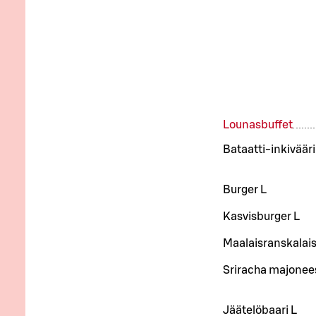
Lounasbuffet
Bataatti-inkiväär
Burger L
Kasvisburger L
Maalaisranskalais
Sriracha majonee
Jäätelöbaari L