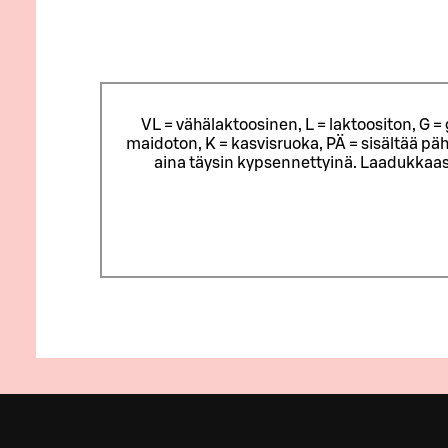
VL = vähälaktoosinen, L = laktoositon, G 
maidoton, K = kasvisruoka, PÄ = sisältää päh
aina täysin kypsennettyinä. Laadukkaas