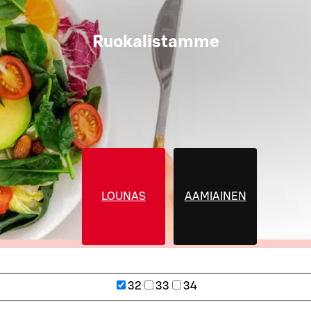
Ruokalistamme
LOUNAS
AAMIAINEN
32
33
34