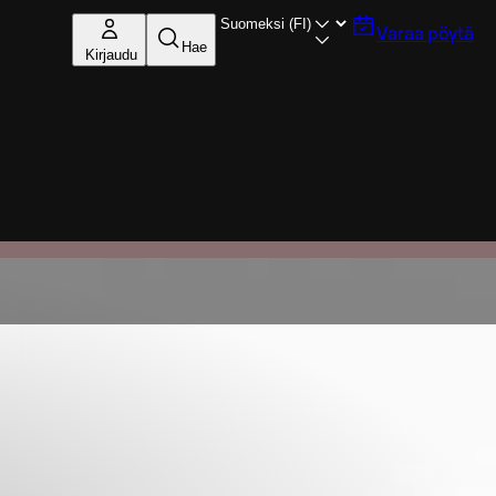
Varaa pöytä
Hae
Kirjaudu