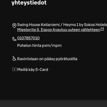
yhteystiedot
Swing House Keilaniemi / Heymo 1 by Sokos Hotels
Miestentie 5
,
Espoo
Avautuu uuteen välilehteen
0107857010
Puhelun hinta pvm/mpm
Ravintolaan on pääsy pyörätuolilla
Meillä käy S-Card