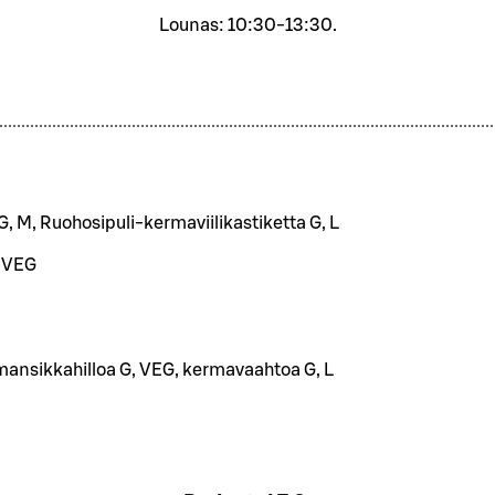
Lounas: 10:30-13:30.
M
G, M, Ruohosipuli-kermaviilikastiketta G, L
, VEG
ansikkahilloa G, VEG, kermavaahtoa G, L