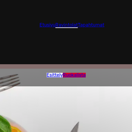
Etusivu
Ravintolat
Tapahtumat
Esittely
Ruokalista