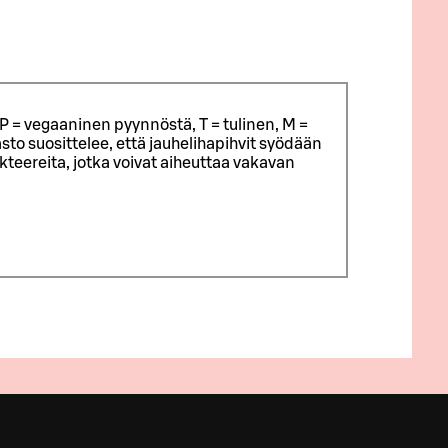
P = vegaaninen pyynnöstä, T = tulinen, M =
sto suosittelee, että jauhelihapihvit syödään
eereita, jotka voivat aiheuttaa vakavan