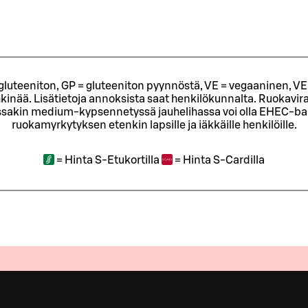
= gluteeniton, GP = gluteeniton pyynnöstä, VE = vegaaninen, VE
kinää. Lisätietoja annoksista saat henkilökunnalta.
Ruokavira
sakin medium-kypsennetyssä jauhelihassa voi olla EHEC-bakt
ruokamyrkytyksen etenkin lapsille ja iäkkäille henkilöille.
=
Hinta S-Etukortilla
=
Hinta S-Cardilla