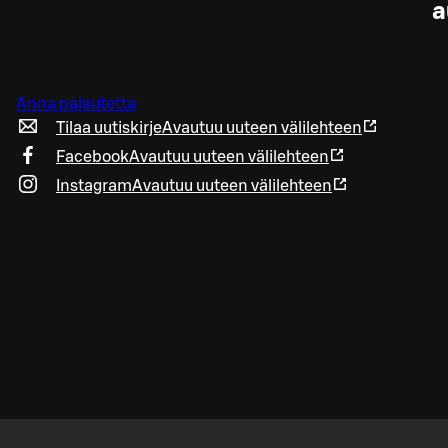
a
Anna palautetta
Tilaa uutiskirje
Avautuu uuteen välilehteen
Facebook
Avautuu uuteen välilehteen
Instagram
Avautuu uuteen välilehteen