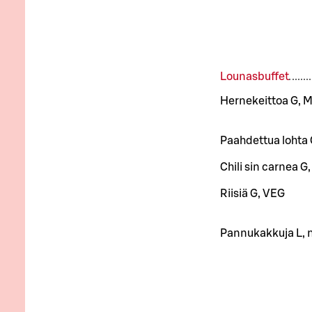
Lounasbuffet
Hernekeittoa G, 
Paahdettua lohta 
Chili sin carnea G
Riisiä G, VEG
Pannukakkuja L, m