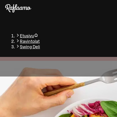
Siirry pääsisältöön
Etusivu
Ravintolat
Swing Deli