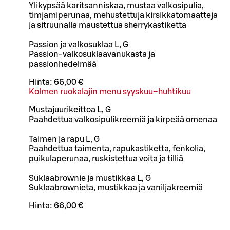
Ylikypsää karitsanniskaa, mustaa valkosipulia,
timjamiperunaa, mehustettuja kirsikkatomaatteja
ja sitruunalla maustettua sherrykastiketta
Passion ja valkosuklaa L, G
Passion-valkosuklaavanukasta ja
passionhedelmää
Hinta:
66,00 €
Kolmen ruokalajin menu syyskuu–huhtikuu
Mustajuurikeittoa L, G
Paahdettua valkosipulikreemiä ja kirpeää omenaa
Taimen ja rapu L, G
Paahdettua taimenta, rapukastiketta, fenkolia,
puikulaperunaa, ruskistettua voita ja tilliä
Suklaabrownie ja mustikkaa L, G
Suklaabrownieta, mustikkaa ja vaniljakreemiä
Hinta:
66,00 €