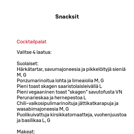
Snacksit
Cocktailpalat
Valitse 4 laatua:
Suolaiset:
Härkätartar, savumajoneesia ja pikkelöityjä sieniä
M, G
Ponzumarinoitua lohta ja limeaiolia M, G
Pieni toast skagen saaristolaisleivällä L
Pieni vegaaninen toast ”skagen” savutofusta VN
Perunarieskaa ja hernepestoa L
Chili-valkosipulimarinoituja jättikatkarapuja ja
wasabimajoneesia M, G
Puolikuivattuja kirsikkatomaatteja, vuohenjuustoa
ja basilikaa L, G
Makeat: