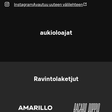
Instagram
Avautuu uuteen välilehteen
aukioloajat
Ravintolaketjut