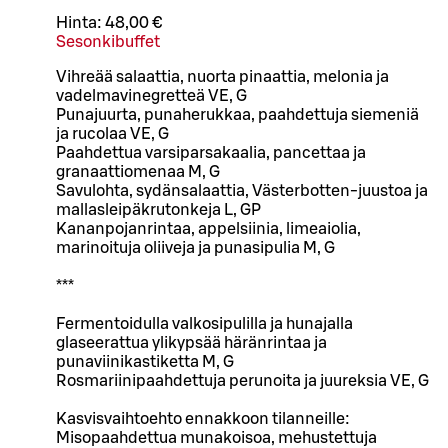
Hinta:
48,00 €
Sesonkibuffet
Vihreää salaattia, nuorta pinaattia, melonia ja
vadelmavinegretteä VE, G
Punajuurta, punaherukkaa, paahdettuja siemeniä
ja rucolaa VE, G
Paahdettua varsiparsakaalia, pancettaa ja
granaattiomenaa M, G
Savulohta, sydänsalaattia, Västerbotten-juustoa ja
mallasleipäkrutonkeja L, GP
Kananpojanrintaa, appelsiinia, limeaiolia,
marinoituja oliiveja ja punasipulia M, G
***
Fermentoidulla valkosipulilla ja hunajalla
glaseerattua ylikypsää häränrintaa ja
punaviinikastiketta M, G
Rosmariinipaahdettuja perunoita ja juureksia VE, G
Kasvisvaihtoehto ennakkoon tilanneille:
Misopaahdettua munakoisoa, mehustettuja