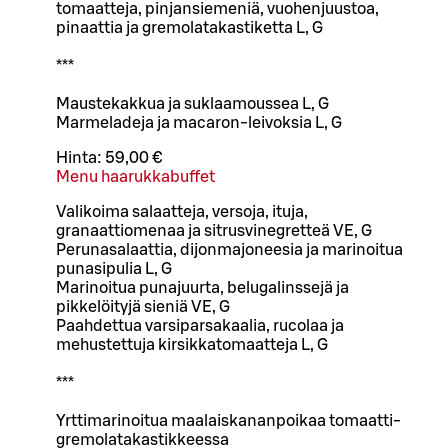
tomaatteja, pinjansiemeniä, vuohenjuustoa,
pinaattia ja gremolatakastiketta L, G
***
Maustekakkua ja suklaamoussea L, G
Marmeladeja ja macaron-leivoksia L, G
Hinta:
59,00 €
Menu haarukkabuffet
Valikoima salaatteja, versoja, ituja,
granaattiomenaa ja sitrusvinegretteä VE, G
Perunasalaattia, dijonmajoneesia ja marinoitua
punasipulia L, G
Marinoitua punajuurta, belugalinssejä ja
pikkelöityjä sieniä VE, G
Paahdettua varsiparsakaalia, rucolaa ja
mehustettuja kirsikkatomaatteja L, G
***
Yrttimarinoitua maalaiskananpoikaa tomaatti-
gremolatakastikkeessa