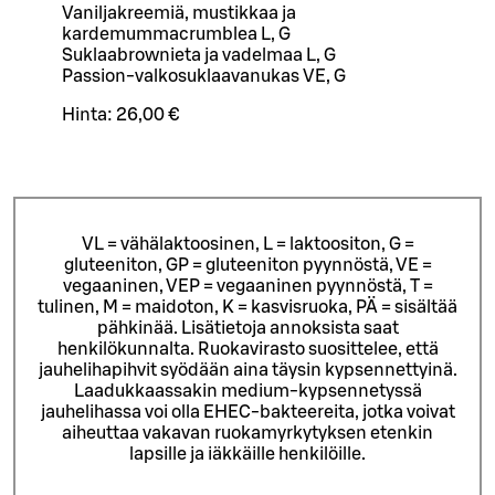
Vaniljakreemiä, mustikkaa ja
kardemummacrumblea L, G
Suklaabrownieta ja vadelmaa L, G
Passion-valkosuklaavanukas VE, G
Hinta:
26,00 €
VL = vähälaktoosinen, L = laktoositon, G =
gluteeniton, GP = gluteeniton pyynnöstä, VE =
vegaaninen, VEP = vegaaninen pyynnöstä, T =
tulinen, M = maidoton, K = kasvisruoka, PÄ = sisältää
pähkinää. Lisätietoja annoksista saat
henkilökunnalta.
Ruokavirasto suosittelee, että
jauhelihapihvit syödään aina täysin kypsennettyinä.
Laadukkaassakin medium-kypsennetyssä
jauhelihassa voi olla EHEC-bakteereita, jotka voivat
aiheuttaa vakavan ruokamyrkytyksen etenkin
lapsille ja iäkkäille henkilöille.