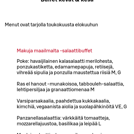
Menut ovat tarjolla toukokuusta elokuuhun
Makuja maailmalta -salaattibuffet
Poke: havaijilainen kalasalaatti merilohesta,
ponzukastiketta, edamamepapuja, retiisejä,
vihreää sipulia ja ponzulla maustettua riisiä M, G
Ras el hanout -munakoisoa, tabbouleh-salaattia,
lehtipersiljaa ja granaattiomenaa M
Varsiparsakaalia, paahdettua kukkakaalia,
kimchiä, vegaanista aiolia ja suolapähkinöitä VE, G
Panzanellasalaattia: värkkäitä tomaatteja,
mozzarellajuustoa, basilikaa ja leipää L