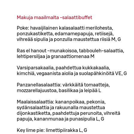
Makuja maailmalta -salaattibuffet
Poke: havaijilainen kalasalaatti merilohesta,
ponzukastiketta, edamamepapuja, retiisejä,
vihreää sipulia ja ponzulla maustettua riisiä M, G
Ras el hanout -munakoisoa, tabbouleh-salaattia,
lehtipersiljaa ja granaattiomenaa M
Varsiparsakaalia, paahdettua kukkakaalia,
kimchiä, vegaanista aiolia ja suolapähkinöitä VE, G
Panzanellasalaattia: värkkäitä tomaatteja,
mozzarellajuustoa, basilikaa ja leipää L
Maalaissalaattia: kananpoikaa, pekonia,
sydänsalaattia ja rakuunalla maustettua
dijonkastiketta, paahdettuja perunoita, vihreitä
papuja, kananmunaa ja punasipulia L, G
Key lime pie: limettipiirakka L, G