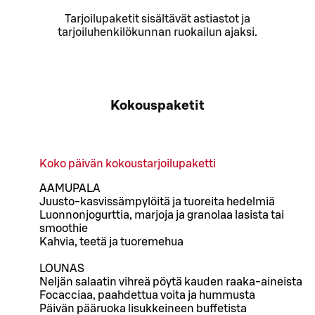
Tarjoilupaketit sisältävät astiastot ja
tarjoiluhenkilökunnan ruokailun ajaksi.
Kokouspaketit
Koko päivän kokoustarjoilupaketti
AAMUPALA
Juusto-kasvissämpylöitä ja tuoreita hedelmiä
Luonnonjogurttia, marjoja ja granolaa lasista tai
smoothie
Kahvia, teetä ja tuoremehua
LOUNAS
Neljän salaatin vihreä pöytä kauden raaka-aineista
Focacciaa, paahdettua voita ja hummusta
Päivän pääruoka lisukkeineen buffetista