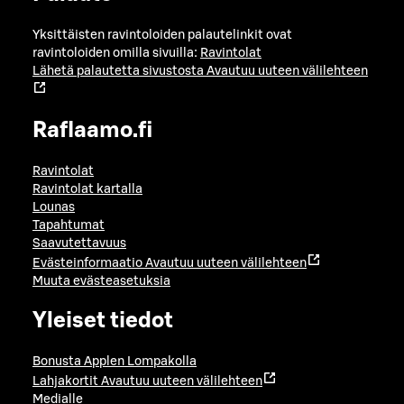
Yksittäisten ravintoloiden palautelinkit ovat
ravintoloiden omilla sivuilla:
Ravintolat
Lähetä palautetta sivustosta
Avautuu uuteen välilehteen
Raflaamo.fi
Ravintolat
Ravintolat kartalla
Lounas
Tapahtumat
Saavutettavuus
Evästeinformaatio
Avautuu uuteen välilehteen
Muuta evästeasetuksia
Yleiset tiedot
Bonusta Applen Lompakolla
Lahjakortit
Avautuu uuteen välilehteen
Medialle