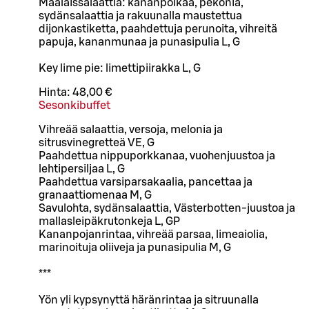
Maalaissalaattia: kananpoikaa, pekonia,
sydänsalaattia ja rakuunalla maustettua
dijonkastiketta, paahdettuja perunoita, vihreitä
papuja, kananmunaa ja punasipulia L, G
Key lime pie: limettipiirakka L, G
Hinta:
48,00 €
Sesonkibuffet
Vihreää salaattia, versoja, melonia ja
sitrusvinegretteä VE, G
Paahdettua nippuporkkanaa, vuohenjuustoa ja
lehtipersiljaa L, G
Paahdettua varsiparsakaalia, pancettaa ja
granaattiomenaa M, G
Savulohta, sydänsalaattia, Västerbotten-juustoa ja
mallasleipäkrutonkeja L, GP
Kananpojanrintaa, vihreää parsaa, limeaiolia,
marinoituja oliiveja ja punasipulia M, G
***
Yön yli kypsynyttä häränrintaa ja sitruunalla