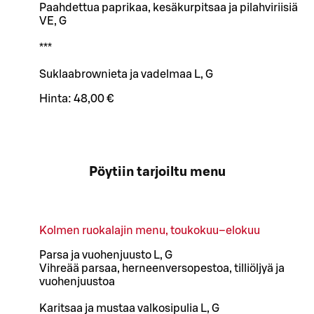
Paahdettua paprikaa, kesäkurpitsaa ja pilahviriisiä
VE, G
***
Suklaabrownieta ja vadelmaa L, G
Hinta:
48,00 €
Pöytiin tarjoiltu menu
Kolmen ruokalajin menu, toukokuu–elokuu
Parsa ja vuohenjuusto L, G
Vihreää parsaa, herneenversopestoa, tilliöljyä ja
vuohenjuustoa
Karitsaa ja mustaa valkosipulia L, G