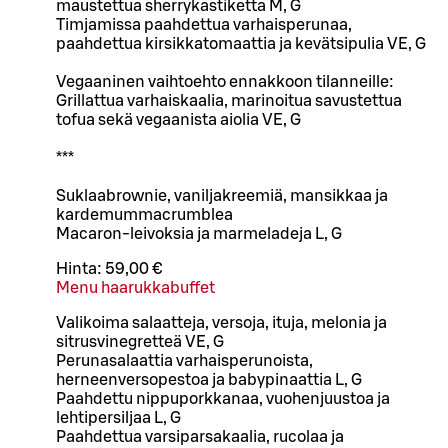
maustettua sherrykastiketta M, G
Timjamissa paahdettua varhaisperunaa,
paahdettua kirsikkatomaattia ja kevätsipulia VE, G
Vegaaninen vaihtoehto ennakkoon tilanneille:
Grillattua varhaiskaalia, marinoitua savustettua
tofua sekä vegaanista aiolia VE, G
***
Suklaabrownie, vaniljakreemiä, mansikkaa ja
kardemummacrumblea
Macaron-leivoksia ja marmeladeja L, G
Hinta:
59,00 €
Menu haarukkabuffet
Valikoima salaatteja, versoja, ituja, melonia ja
sitrusvinegretteä VE, G
Perunasalaattia varhaisperunoista,
herneenversopestoa ja babypinaattia L, G
Paahdettu nippuporkkanaa, vuohenjuustoa ja
lehtipersiljaa L, G
Paahdettua varsiparsakaalia, rucolaa ja