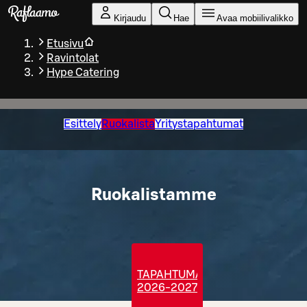
Siirry pääsisältöön
Kirjaudu
Hae
Avaa mobiilivalikko
Etusivu
Ravintolat
Hype Catering
Esittely
Ruokalista
Yritystapahtumat
Ruokalistamme
TAPAHTUMATARJOILUT
2026-2027