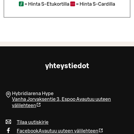
=
Hinta S-Etukortilla
=
Hinta S-Cardilla
yhteystiedot
Hybridiarena Hype
Vanha Jorvaksentie 3
,
Espoo
Avautuu uuteen
välilehteen
Tilaa uutiskirje
Facebook
Avautuu uuteen välilehteen