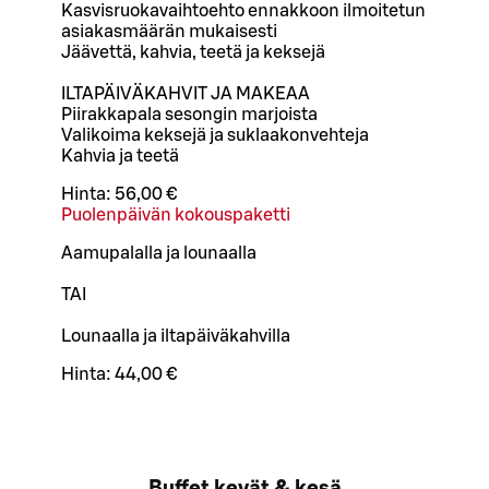
Kasvisruokavaihtoehto ennakkoon ilmoitetun
asiakasmäärän mukaisesti
Jäävettä, kahvia, teetä ja keksejä
ILTAPÄIVÄKAHVIT JA MAKEAA
Piirakkapala sesongin marjoista
Valikoima keksejä ja suklaakonvehteja
Kahvia ja teetä
Hinta:
56,00 €
Puolenpäivän kokouspaketti
Aamupalalla ja lounaalla
TAI
Lounaalla ja iltapäiväkahvilla
Hinta:
44,00 €
Buffet kevät & kesä