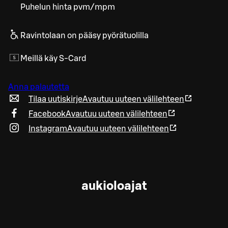
Puhelun hinta pvm/mpm
Ravintolaan on pääsy pyörätuolilla
Meillä käy S-Card
Anna palautetta
Tilaa uutiskirje
Avautuu uuteen välilehteen
Facebook
Avautuu uuteen välilehteen
Instagram
Avautuu uuteen välilehteen
aukioloajat