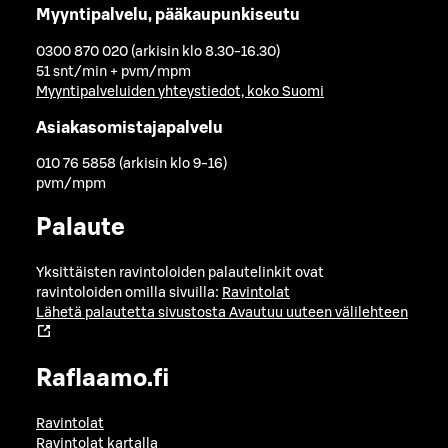
Myyntipalvelu, pääkaupunkiseutu
0300 870 020 (arkisin klo 8.30-16.30)
51 snt/min + pvm/mpm
Myyntipalveluiden yhteystiedot, koko Suomi
Asiakasomistajapalvelu
010 76 5858 (arkisin klo 9-16)
pvm/mpm
Palaute
Yksittäisten ravintoloiden palautelinkit ovat
ravintoloiden omilla sivuilla:
Ravintolat
Lähetä palautetta sivustosta
Avautuu uuteen välilehteen
Raflaamo.fi
Ravintolat
Ravintolat kartalla