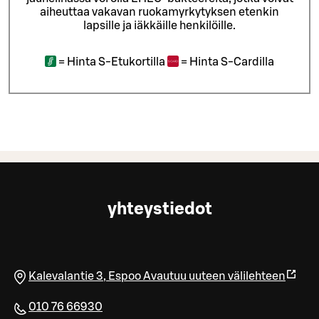
aiheuttaa vakavan ruokamyrkytyksen etenkin
lapsille ja iäkkäille henkilöille.
=
Hinta S-Etukortilla
=
Hinta S-Cardilla
yhteystiedot
Kalevalantie 3
,
Espoo
Avautuu uuteen välilehteen
010 76 66930