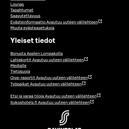
Lounas
Tapahtumat
Saavutettavuus
Evästeinformaatio
Avautuu uuteen välilehteen
Muuta evästeasetuksia
Yleiset tiedot
Bonusta Applen Lompakolla
Lahjakortit
Avautuu uuteen välilehteen
Medialle
Tietosuoja
Oiva-raportit
Avautuu uuteen välilehteen
Työpaikat
Avautuu uuteen välilehteen
Etsi ja varaa tiloja
Avautuu uuteen välilehteen
Sokoshotels.fi
Avautuu uuteen välilehteen