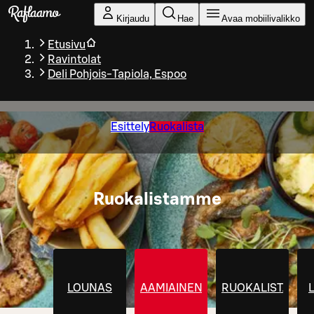
Siirry pääsisältöön
Kirjaudu
Hae
Avaa mobiilivalikko
Etusivu
Ravintolat
Deli Pohjois-Tapiola, Espoo
Esittely
Ruokalista
Ruokalistamme
LOUNAS
AAMIAINEN
RUOKALISTA