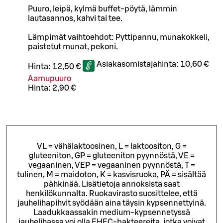
Puuro, leipä, kylmä buffet-pöytä, lämmin
lautasannos, kahvi tai tee.
Lämpimät vaihtoehdot: Pyttipannu, munakokkeli,
paistetut munat, pekoni.
Asiakasomistajahinta:
10,60 €
Hinta:
12,50 €
Aamupuuro
Hinta:
2,90 €
VL = vähälaktoosinen, L = laktoositon, G =
gluteeniton, GP = gluteeniton pyynnöstä, VE =
vegaaninen, VEP = vegaaninen pyynnöstä, T =
tulinen, M = maidoton, K = kasvisruoka, PÄ = sisältää
pähkinää. Lisätietoja annoksista saat
henkilökunnalta.
Ruokavirasto suosittelee, että
jauhelihapihvit syödään aina täysin kypsennettyinä.
Laadukkaassakin medium-kypsennetyssä
jauhelihassa voi olla EHEC-bakteereita, jotka voivat