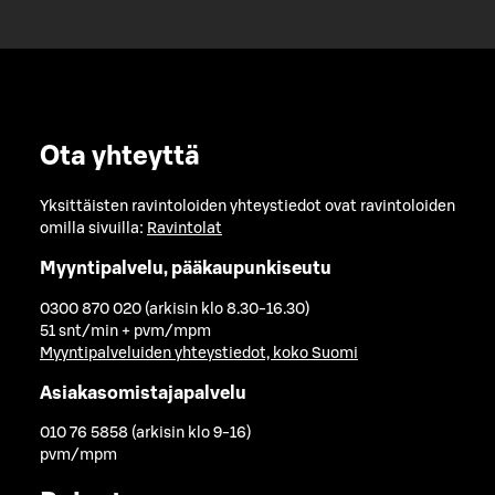
Ota yhteyttä
Yksittäisten ravintoloiden yhteystiedot ovat ravintoloiden
omilla sivuilla:
Ravintolat
Myyntipalvelu, pääkaupunkiseutu
0300 870 020 (arkisin klo 8.30-16.30)
51 snt/min + pvm/mpm
Myyntipalveluiden yhteystiedot, koko Suomi
Asiakasomistajapalvelu
010 76 5858 (arkisin klo 9-16)
pvm/mpm