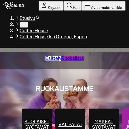
Siirry pääsisältöön
Kirjaudu
Hae
Avaa mobiilivalikko
Etusivu
…
Coffee House
Coffee House Iso Omena, Espoo
Esittely
Ruokalista
RUOKALISTAMME
SUOLAISET
MAKEAT
VÄLIPALAT
SYÖTÄVÄT
SYÖTÄVÄT
J