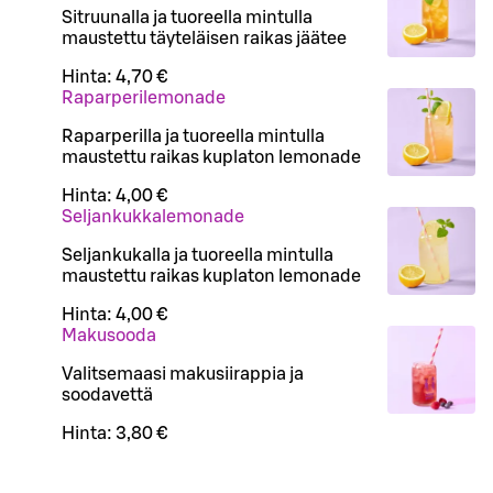
Sitruunalla ja tuoreella mintulla
maustettu täyteläisen raikas jäätee
Hinta:
4,70 €
Raparperilemonade
Raparperilla ja tuoreella mintulla
maustettu raikas kuplaton lemonade
Hinta:
4,00 €
Seljankukkalemonade
Seljankukalla ja tuoreella mintulla
maustettu raikas kuplaton lemonade
Hinta:
4,00 €
Makusooda
Valitsemaasi makusiirappia ja
soodavettä
Hinta:
3,80 €