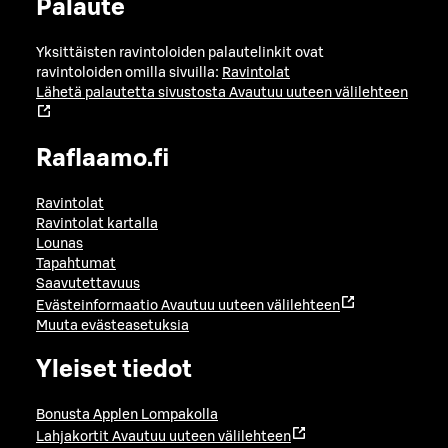
Palaute
Yksittäisten ravintoloiden palautelinkit ovat
ravintoloiden omilla sivuilla:
Ravintolat
Lähetä palautetta sivustosta
Avautuu uuteen välilehteen
Raflaamo.fi
Ravintolat
Ravintolat kartalla
Lounas
Tapahtumat
Saavutettavuus
Evästeinformaatio
Avautuu uuteen välilehteen
Muuta evästeasetuksia
Yleiset tiedot
Bonusta Applen Lompakolla
Lahjakortit
Avautuu uuteen välilehteen