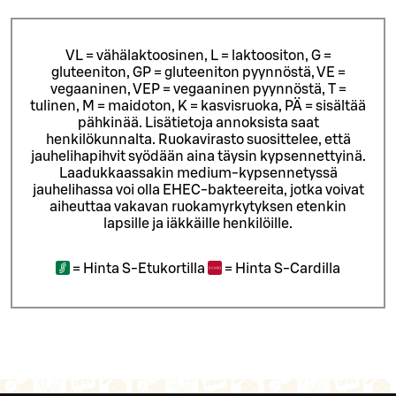
VL = vähälaktoosinen, L = laktoositon, G =
gluteeniton, GP = gluteeniton pyynnöstä, VE =
vegaaninen, VEP = vegaaninen pyynnöstä, T =
tulinen, M = maidoton, K = kasvisruoka, PÄ = sisältää
pähkinää. Lisätietoja annoksista saat
henkilökunnalta.
Ruokavirasto suosittelee, että
jauhelihapihvit syödään aina täysin kypsennettyinä.
Laadukkaassakin medium-kypsennetyssä
jauhelihassa voi olla EHEC-bakteereita, jotka voivat
aiheuttaa vakavan ruokamyrkytyksen etenkin
lapsille ja iäkkäille henkilöille.
=
Hinta S-Etukortilla
=
Hinta S-Cardilla