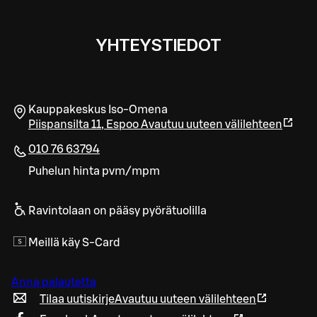
YHTEYSTIEDOT
Kauppakeskus Iso-Omena
Piispansilta 11
,
Espoo
Avautuu uuteen välilehteen
010 76 63794
Puhelun hinta pvm/mpm
Ravintolaan on pääsy pyörätuolilla
Meillä käy S-Card
Anna palautetta
Tilaa uutiskirje
Avautuu uuteen välilehteen