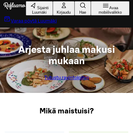
Siirry pääsisältöön
Sijainti
Avaa
Luumäki
Kirjaudu
Hae
mobiilivalikko
Varaa pöytä
Luumäki
Arjesta juhlaa makusi
mukaan
Tutustu ravintoloihin
Mikä maistuisi?