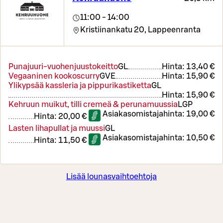
11:00 - 14:00
Kristiinankatu 20,
Lappeenranta
Punajuuri-vuohenjuustokeitto
G
L
Hinta:
13,40 €
Vegaaninen kookoscurry
G
VE
Hinta:
15,90 €
Ylikypsää kassleria ja pippurikastiketta
G
L
Hinta:
15,90 €
Kehruun muikut, tilli cremeä & perunamuussia
L
GP
Asiakasomistajahinta:
19,00 €
Hinta:
20,00 €
Lasten lihapullat ja muussi
G
L
Asiakasomistajahinta:
10,50 €
Hinta:
11,50 €
Lisää lounasvaihtoehtoja