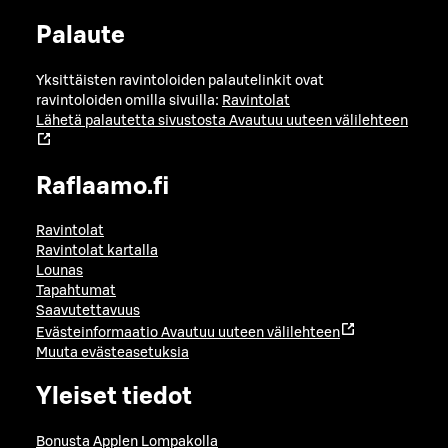
Palaute
Yksittäisten ravintoloiden palautelinkit ovat
ravintoloiden omilla sivuilla:
Ravintolat
Lähetä palautetta sivustosta
Avautuu uuteen välilehteen
Raflaamo.fi
Ravintolat
Ravintolat kartalla
Lounas
Tapahtumat
Saavutettavuus
Evästeinformaatio
Avautuu uuteen välilehteen
Muuta evästeasetuksia
Yleiset tiedot
Bonusta Applen Lompakolla