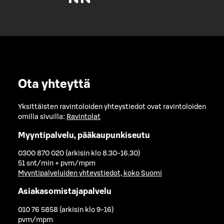
Ota yhteyttä
Yksittäisten ravintoloiden yhteystiedot ovat ravintoloiden
omilla sivuilla:
Ravintolat
Myyntipalvelu, pääkaupunkiseutu
0300 870 020 (arkisin klo 8.30-16.30)
51 snt/min + pvm/mpm
Myyntipalveluiden yhteystiedot, koko Suomi
Asiakasomistajapalvelu
010 76 5858 (arkisin klo 9-16)
pvm/mpm