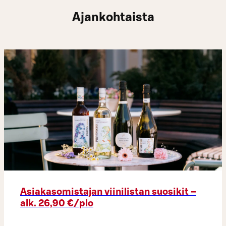
Ajankohtaista
Asiakasomistajan viinilistan suosikit –
alk. 26,90 €/plo​