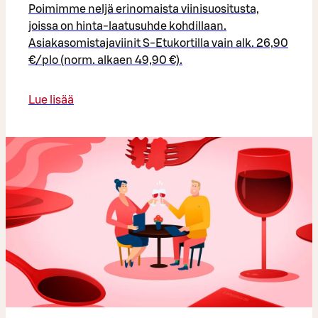
Poimimme neljä erinomaista viinisuositusta,
joissa on hinta-laatusuhde kohdillaan.
Asiakasomistajaviinit S-Etukortilla vain alk. 26,90
€/plo (norm. alkaen 49,90 €).
Lue lisää