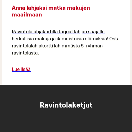
Anna lahjaksi matka makujen
maailmaan
Ravintolalahjakortilla tarjoat lahjan saajalle
herkullisia makuja ja ikimuistoisia elämyksiä! Osta
ravintolalahjakortti lähimmästä S-ryhmän
ravintolasta.
Lue lisää
Ravintolaketjut