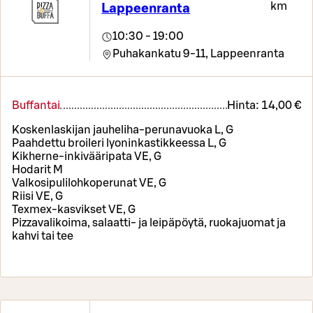
km
Lappeenranta
10:30 - 19:00
Puhakankatu 9-11,
Lappeenranta
Buffantai
Hinta:
14,00 €
Koskenlaskijan jauheliha-perunavuoka L, G
Paahdettu broileri lyoninkastikkeessa L, G
Kikherne-inkivääripata VE, G
Hodarit M
Valkosipulilohkoperunat VE, G
Riisi VE, G
Texmex-kasvikset VE, G
Pizzavalikoima, salaatti- ja leipäpöytä, ruokajuomat ja
kahvi tai tee