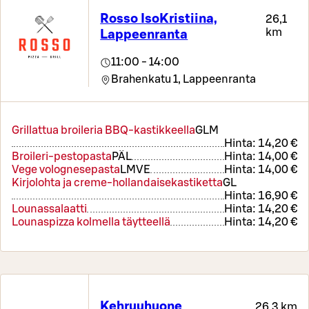
Rosso IsoKristiina,
26,1
km
Lappeenranta
11:00 - 14:00
Brahenkatu 1,
Lappeenranta
Grillattua broileria BBQ-kastikkeella
G
L
M
Hinta:
14,20 €
Broileri-pestopasta
PÄ
L
Hinta:
14,00 €
Vege volognesepasta
L
M
VE
Hinta:
14,00 €
Kirjolohta ja creme-hollandaisekastiketta
G
L
Hinta:
16,90 €
Lounassalaatti
Hinta:
14,20 €
Lounaspizza kolmella täytteellä
Hinta:
14,20 €
Kehruuhuone
26,3 km