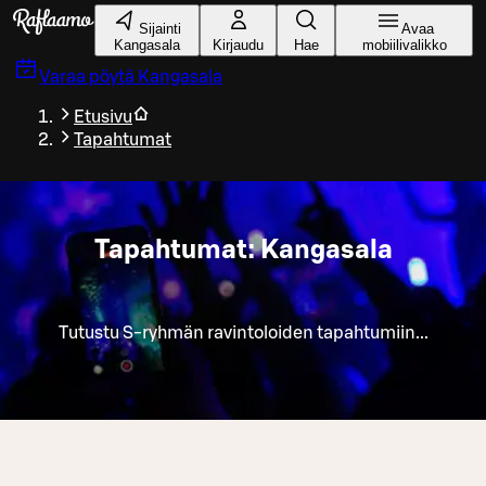
Siirry pääsisältöön
Sijainti
Avaa
Kangasala
Kirjaudu
Hae
mobiilivalikko
Varaa pöytä
Kangasala
Etusivu
Tapahtumat
Tapahtumat: Kangasala
Tutustu S-ryhmän ravintoloiden tapahtumiin...