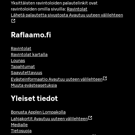
Yksittäisten ravintoloiden palautelinkit ovat
ravintoloiden omilla sivuilla:
Ravintolat
Lähetä palautetta sivustosta
Avautuu uuteen välilehteen
Raflaamo.fi
Ravintolat
Ravintolat kartalla
Lounas
Tapahtumat
Saavutettavuus
Evästeinformaatio
Avautuu uuteen välilehteen
Muuta evästeasetuksia
Yleiset tiedot
Bonusta Applen Lompakolla
Lahjakortit
Avautuu uuteen välilehteen
Medialle
Tietosuoja