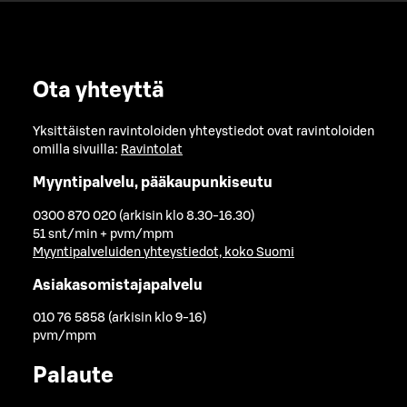
Ota yhteyttä
Yksittäisten ravintoloiden yhteystiedot ovat ravintoloiden
omilla sivuilla:
Ravintolat
Myyntipalvelu, pääkaupunkiseutu
0300 870 020 (arkisin klo 8.30-16.30)
51 snt/min + pvm/mpm
Myyntipalveluiden yhteystiedot, koko Suomi
Asiakasomistajapalvelu
010 76 5858 (arkisin klo 9-16)
pvm/mpm
Palaute