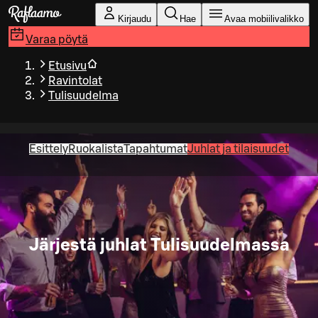
Siirry pääsisältöön
Kirjaudu
Hae
Avaa mobiilivalikko
Varaa pöytä
Etusivu
Ravintolat
Tulisuudelma
Esittely
Ruokalista
Tapahtumat
Juhlat ja tilaisuudet
Järjestä juhlat Tulisuudelmassa