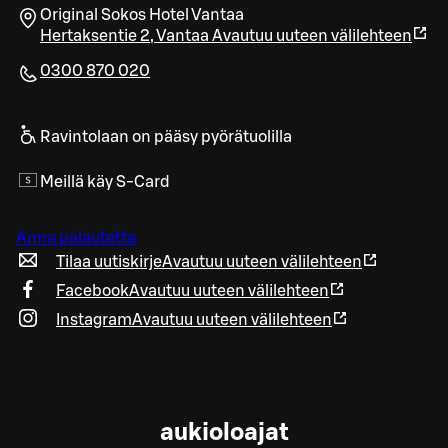
Original Sokos Hotel Vantaa
Hertaksentie 2
,
Vantaa
Avautuu uuteen välilehteen
0300 870 020
Ravintolaan on pääsy pyörätuolilla
Meillä käy S-Card
Anna palautetta
Tilaa uutiskirje
Avautuu uuteen välilehteen
Facebook
Avautuu uuteen välilehteen
Instagram
Avautuu uuteen välilehteen
aukioloajat