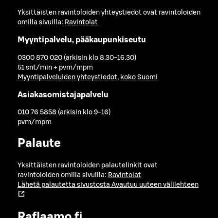
Yksittäisten ravintoloiden yhteystiedot ovat ravintoloiden
omilla sivuilla:
Ravintolat
Myyntipalvelu, pääkaupunkiseutu
0300 870 020 (arkisin klo 8.30-16.30)
51 snt/min + pvm/mpm
Myyntipalveluiden yhteystiedot, koko Suomi
Asiakasomistajapalvelu
010 76 5858 (arkisin klo 9-16)
pvm/mpm
Palaute
Yksittäisten ravintoloiden palautelinkit ovat
ravintoloiden omilla sivuilla:
Ravintolat
Lähetä palautetta sivustosta
Avautuu uuteen välilehteen
Raflaamo.fi