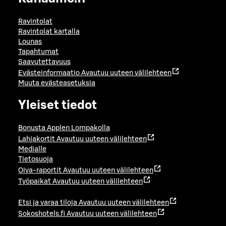
Ravintolat
Ravintolat kartalla
Lounas
Tapahtumat
Saavutettavuus
Evästeinformaatio
Avautuu uuteen välilehteen
Muuta evästeasetuksia
Yleiset tiedot
Bonusta Applen Lompakolla
Lahjakortit
Avautuu uuteen välilehteen
Medialle
Tietosuoja
Oiva-raportit
Avautuu uuteen välilehteen
Työpaikat
Avautuu uuteen välilehteen
Etsi ja varaa tiloja
Avautuu uuteen välilehteen
Sokoshotels.fi
Avautuu uuteen välilehteen