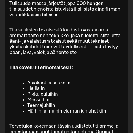
Tulisuudelmassa järjestät jopa 600 hengen
tilaisuudet hienoista istuvista illallisista aina firman
vauhdikkaisiin bileisiin.
Tilaisuuksien teknisestä laadusta vastaa oma
ammattitaitoinen teknikko, joka huolehtii siitä, että
ääni- ja valaistusratkaisut sekä muut tekniset
yksityiskohdat toimivat täydellisesti. Tilasta löytyy
baari, lava, valot ja äänentoisto.
Tila soveltuu erinomaisesti:
Asiakastilaisuuksiin
Illallisiin
Pikkujouluihin
Messuihin
Teemajuhliin
Häihin ja muihin elämän juhlahetkiin
Tervetuloa kokemaan täysin uudistetut tilamme ja
järjestämään unohtumaton tapahtuma Original