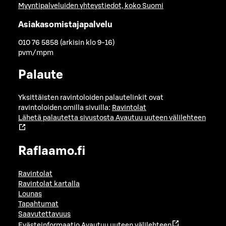
Myyntipalveluiden yhteystiedot, koko Suomi
Asiakasomistajapalvelu
010 76 5858 (arkisin klo 9-16)
pvm/mpm
Palaute
Yksittäisten ravintoloiden palautelinkit ovat
ravintoloiden omilla sivuilla:
Ravintolat
Lähetä palautetta sivustosta
Avautuu uuteen välilehteen
Raflaamo.fi
Ravintolat
Ravintolat kartalla
Lounas
Tapahtumat
Saavutettavuus
Evästeinformaatio
Avautuu uuteen välilehteen