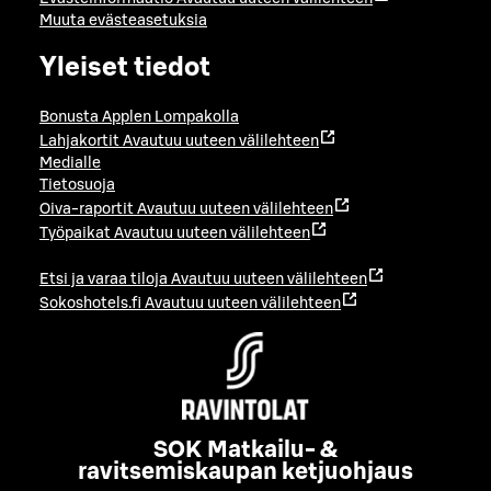
Muuta evästeasetuksia
Yleiset tiedot
Bonusta Applen Lompakolla
Lahjakortit
Avautuu uuteen välilehteen
Medialle
Tietosuoja
Oiva-raportit
Avautuu uuteen välilehteen
Työpaikat
Avautuu uuteen välilehteen
Etsi ja varaa tiloja
Avautuu uuteen välilehteen
Sokoshotels.fi
Avautuu uuteen välilehteen
SOK Matkailu- &
ravitsemiskaupan ketjuohjaus