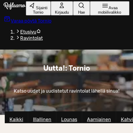
Siirry pääsisältöön
Sijainti
Avaa
Tornio
Kirjaudu
Hae
mobiilivalikko
Varaa pöytä
Tornio
Etusivu
Ravintolat
Uutta!: Tornio
Katso uudet ja uudistetut ravintolat lähellä sinua!
Kaikki
Illallinen
Lounas
Aamiainen
Kahvi