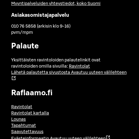
Myyntipalveluiden yhteystiedot, koko Suomi
Asiakasomistajapalvelu
010 76 5858 (arkisin klo 9-16)
pvm/mpm
Palaute
Yksittäisten ravintoloiden palautelinkit ovat
ravintoloiden omilla sivuilla:
Ravintolat
Lähetä palautetta sivustosta
Avautuu uuteen välilehteen
Raflaamo.fi
Ravintolat
Ravintolat kartalla
Lounas
Tapahtumat
Saavutettavuus
Evästeinformaatio
Avautuu uuteen välilehteen