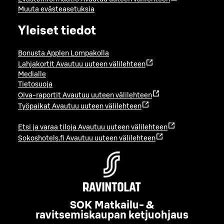
Muuta evästeasetuksia
Yleiset tiedot
Bonusta Applen Lompakolla
Lahjakortit
Avautuu uuteen välilehteen
Medialle
Tietosuoja
Oiva-raportit
Avautuu uuteen välilehteen
Työpaikat
Avautuu uuteen välilehteen
Etsi ja varaa tiloja
Avautuu uuteen välilehteen
Sokoshotels.fi
Avautuu uuteen välilehteen
SOK Matkailu- &
ravitsemiskaupan ketjuohjaus